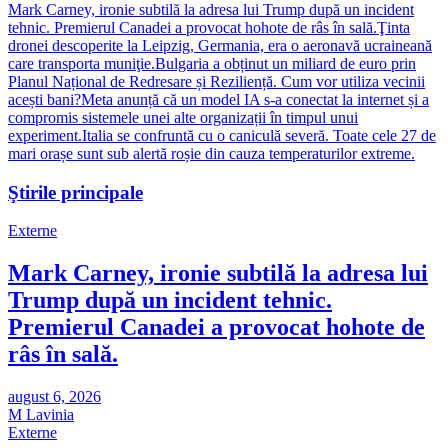
Mark Carney, ironie subtilă la adresa lui Trump după un incident
tehnic. Premierul Canadei a provocat hohote de râs în sală.
Ţinta
dronei descoperite la Leipzig, Germania, era o aeronavă ucraineană
care transporta muniţie.
Bulgaria a obținut un miliard de euro prin
Planul Național de Redresare și Reziliență. Cum vor utiliza vecinii
acești bani?
Meta anunță că un model IA s-a conectat la internet și a
compromis sistemele unei alte organizații în timpul unui
experiment.
Italia se confruntă cu o caniculă severă. Toate cele 27 de
mari orașe sunt sub alertă roșie din cauza temperaturilor extreme.
Ştirile principale
Externe
Mark Carney, ironie subtilă la adresa lui
Trump după un incident tehnic.
Premierul Canadei a provocat hohote de
râs în sală.
august 6, 2026
M Lavinia
Externe