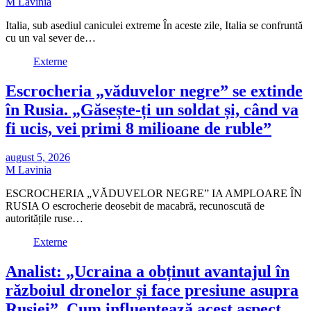
M Lavinia
Italia, sub asediul caniculei extreme În aceste zile, Italia se confruntă
cu un val sever de…
Externe
Escrocheria „văduvelor negre” se extinde
în Rusia. „Găsește-ți un soldat și, când va
fi ucis, vei primi 8 milioane de ruble”
august 5, 2026
M Lavinia
ESCROCHERIA „VĂDUVELOR NEGRE” IA AMPLOARE ÎN
RUSIA O escrocherie deosebit de macabră, recunoscută de
autoritățile ruse…
Externe
Analist: „Ucraina a obținut avantajul în
războiul dronelor și face presiune asupra
Rusiei”. Cum influențează acest aspect