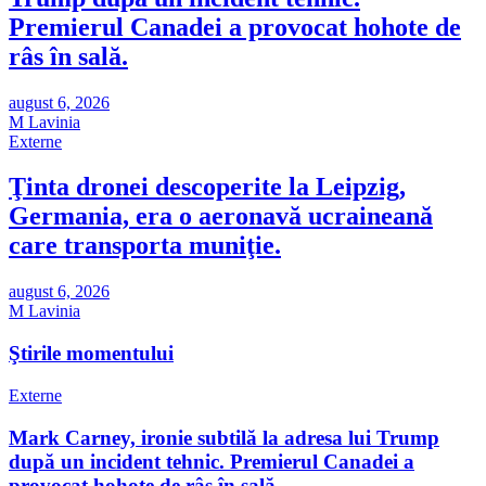
Premierul Canadei a provocat hohote de
râs în sală.
august 6, 2026
M Lavinia
Externe
Ţinta dronei descoperite la Leipzig,
Germania, era o aeronavă ucraineană
care transporta muniţie.
august 6, 2026
M Lavinia
Ştirile momentului
Externe
Mark Carney, ironie subtilă la adresa lui Trump
după un incident tehnic. Premierul Canadei a
provocat hohote de râs în sală.