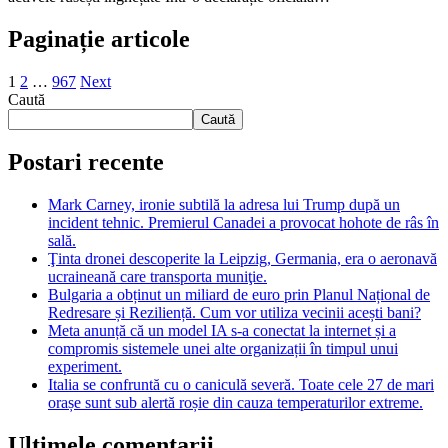
Paginație articole
1
2
…
967
Next
Caută
Caută
Postari recente
Mark Carney, ironie subtilă la adresa lui Trump după un
incident tehnic. Premierul Canadei a provocat hohote de râs în
sală.
Ţinta dronei descoperite la Leipzig, Germania, era o aeronavă
ucraineană care transporta muniţie.
Bulgaria a obținut un miliard de euro prin Planul Național de
Redresare și Reziliență. Cum vor utiliza vecinii acești bani?
Meta anunță că un model IA s-a conectat la internet și a
compromis sistemele unei alte organizații în timpul unui
experiment.
Italia se confruntă cu o caniculă severă. Toate cele 27 de mari
orașe sunt sub alertă roșie din cauza temperaturilor extreme.
Ultimele comentarii