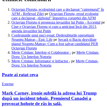
Octavian Floruța, ecologistul care a declanșat "cutremurul" în
AFM - Reflexul Zilei
pe
Octavian Floruța, eroul ecologist
care a declanșat „războiul” împotriva corupției din AFM
Octavian Floruța și prognoza invaziilor lui Putin - Accentul
pe
Cine e Octavian Floruța și cum a anticipat încă din 2013,
agenda invaziilor lui Putin
Confesiunile unui puci eșuat: Dedesubturile operațiunii
Neamțu-Mateaș - Epic Life
pe
Secară și Baciu dezvăluie
planul Neamțu-Mateaș: Cum a fost salvat candidatul PER
Octavian Floruța
Merte Cristian: Interlop și Colaborator -
pe
Merțe Cristian-
Doru: Un Interlop Notoriu
Merțe Cristian: Informator și Infractor -
pe
Merțe Cristian-
Doru: Un Interlop Notoriu
Poate ai ratat ceva
Externe
Mark Carney, ironie subtilă la adresa lui Trump
după un incident tehnic. Premierul Canadei a
provocat hohote de râs în sală.