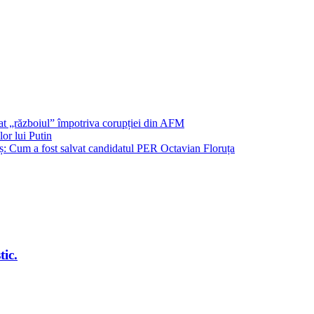
șat „războiul” împotriva corupției din AFM
or lui Putin
: Cum a fost salvat candidatul PER Octavian Floruța
ic.