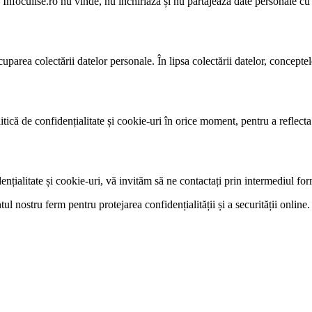
foculise.ro nu vinde, nu închiriază și nu partajează date personale cu te
cuparea colectării datelor personale. În lipsa colectării datelor, conceptel
itică de confidențialitate și cookie-uri în orice moment, pentru a reflect
dențialitate și cookie-uri, vă invităm să ne contactați prin intermediul for
ostru ferm pentru protejarea confidențialității și a securității online.