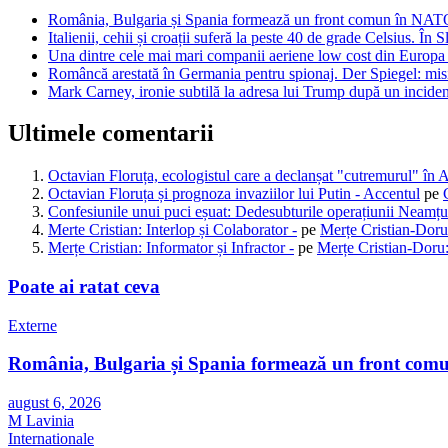
România, Bulgaria și Spania formează un front comun în NATO. N
Italienii, cehii și croații suferă la peste 40 de grade Celsius. În 
Una dintre cele mai mari companii aeriene low cost din Europa a
Româncă arestată în Germania pentru spionaj. Der Spiegel: misiun
Mark Carney, ironie subtilă la adresa lui Trump după un inciden
Ultimele comentarii
Octavian Floruța, ecologistul care a declanșat "cutremurul" în 
Octavian Floruța și prognoza invaziilor lui Putin - Accentul
pe
Confesiunile unui puci eșuat: Dedesubturile operațiunii Neamțu
Merte Cristian: Interlop și Colaborator -
pe
Merțe Cristian-Doru
Merțe Cristian: Informator și Infractor -
pe
Merțe Cristian-Doru:
Poate ai ratat ceva
Externe
România, Bulgaria și Spania formează un front comun 
august 6, 2026
M Lavinia
Internationale