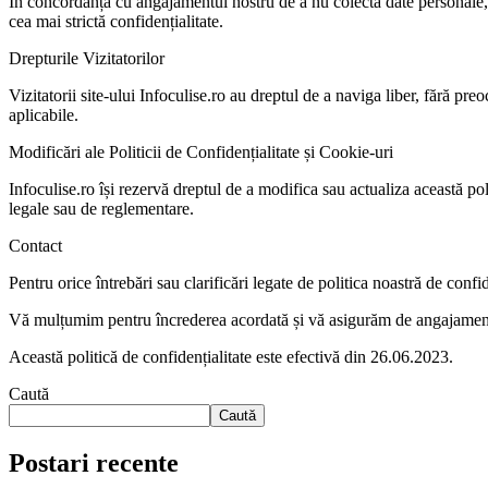
În concordanță cu angajamentul nostru de a nu colecta date personale, In
cea mai strictă confidențialitate.
Drepturile Vizitatorilor
Vizitatorii site-ului Infoculise.ro au dreptul de a naviga liber, fără preo
aplicabile.
Modificări ale Politicii de Confidențialitate și Cookie-uri
Infoculise.ro își rezervă dreptul de a modifica sau actualiza această pol
legale sau de reglementare.
Contact
Pentru orice întrebări sau clarificări legate de politica noastră de confi
Vă mulțumim pentru încrederea acordată și vă asigurăm de angajamentul n
Această politică de confidențialitate este efectivă din 26.06.2023.
Caută
Caută
Postari recente