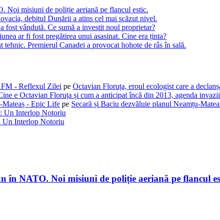
oi misiuni de poliție aeriană pe flancul estic.
Slovacia, debitul Dunării a atins cel mai scăzut nivel.
 fost vândută. Ce sumă a investit noul proprietar?
ea ar fi fost pregătirea unui asasinat. Cine era ținta?
t tehnic. Premierul Canadei a provocat hohote de râs în sală.
AFM - Reflexul Zilei
pe
Octavian Floruța, eroul ecologist care a declan
Cine e Octavian Floruța și cum a anticipat încă din 2013, agenda invaziil
-Mateaș - Epic Life
pe
Secară și Baciu dezvăluie planul Neamțu-Mateaș
: Un Interlop Notoriu
 Un Interlop Notoriu
în NATO. Noi misiuni de poliție aeriană pe flancul est