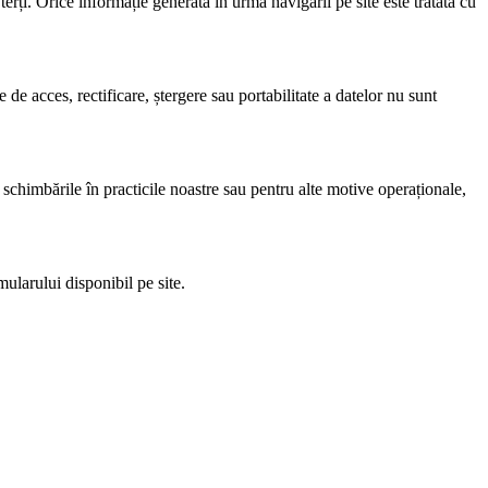
rți. Orice informație generată în urma navigării pe site este tratată cu
e de acces, rectificare, ștergere sau portabilitate a datelor nu sunt
a schimbările în practicile noastre sau pentru alte motive operaționale,
mularului disponibil pe site.