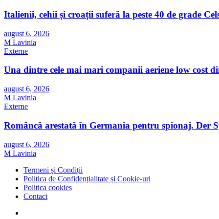
Italienii, cehii și croații suferă la peste 40 de grade Ce
august 6, 2026
M Lavinia
Externe
Una dintre cele mai mari companii aeriene low cost d
august 6, 2026
M Lavinia
Externe
Româncă arestată în Germania pentru spionaj. Der Spie
august 6, 2026
M Lavinia
Termeni și Condiții
Politica de Confidențialitate și Cookie-uri
Politica cookies
Contact