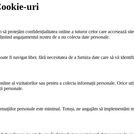
Cookie-uri
m să protejăm confidențialitatea online a tuturor celor care accesează site
ubliniind angajamentul nostru de a nu colecta date personale.
 poate fi navigat liber, fără necesitatea de a furniza date care să vă ident
ne al vizitatorilor sau pentru a colecta informații personale. Orice utiliz
ii personale.
ormațiilor personale este minimal. Totuși, ne angajăm să implementăm mă