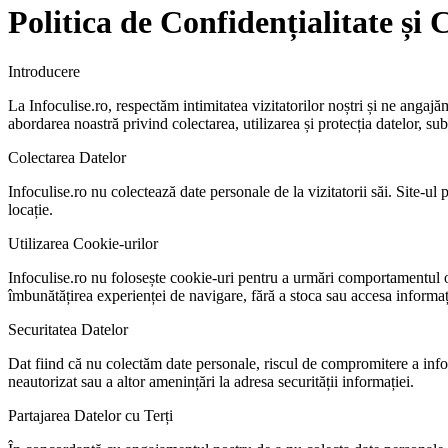
Politica de Confidențialitate și 
Introducere
La Infoculise.ro, respectăm intimitatea vizitatorilor noștri și ne angajă
abordarea noastră privind colectarea, utilizarea și protecția datelor, s
Colectarea Datelor
Infoculise.ro nu colectează date personale de la vizitatorii săi. Site-ul
locație.
Utilizarea Cookie-urilor
Infoculise.ro nu folosește cookie-uri pentru a urmări comportamentul onli
îmbunătățirea experienței de navigare, fără a stoca sau accesa informaț
Securitatea Datelor
Dat fiind că nu colectăm date personale, riscul de compromitere a inf
neautorizat sau a altor amenințări la adresa securității informației.
Partajarea Datelor cu Terți