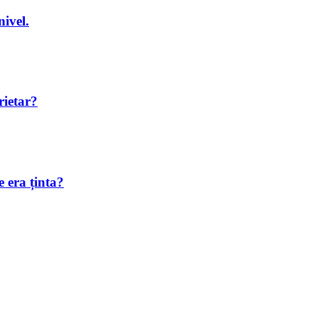
nivel.
rietar?
 era ținta?