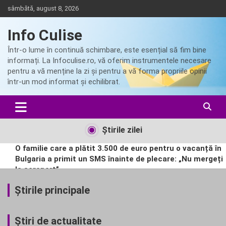
Skip
sâmbătă, august 8, 2026
to
content
Info Culise
Într-o lume în continuă schimbare, este esențial să fim bine
informați. La Infoculise.ro, vă oferim instrumentele necesare
pentru a vă menține la zi și pentru a vă forma propriile opinii
într-un mod informat și echilibrat.
Ştirile zilei
O familie care a plătit 3.500 de euro pentru o vacanță în
Bulgaria a primit un SMS înainte de plecare: „Nu mergeți
la aeroport”
Posibilă mutație a virusului Ebola în Congo. OMS
analizează „virusul mutant” responsabil pentru epidemia
Ştirile principale
severă.
Rusia, după incidentele cu drone în Republica Moldova:
Occidentul pregătește Chișinăul pentru rolul de „pion”
Ştiri de actualitate
Ce conținut avea avionul cargo ucrainean Antonov lângă