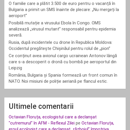
O familie care a plătit 3.500 de euro pentru o vacanță în
Bulgaria a primit un SMS înainte de plecare: „Nu mergeți la
aeroport”
Posibilă mutație a virusului Ebola în Congo. OMS
analizează „virusul mutant” responsabil pentru epidemia
severă.
Rusia, după incidentele cu drone în Republica Moldova:
Occidentul pregătește Chișinăul pentru rolul de „pion”
Ce conținut avea avionul cargo ucrainean Antonov lângă
care s-a descoperit o dronă cu bombă pe aeroportul din
Leipzig
România, Bulgaria și Spania formează un front comun în
NATO. Noi misiuni de poliție aeriană pe flancul estic.
Ultimele comentarii
Octavian Floruța, ecologistul care a declanșat
"cutremurul" în AFM - Reflexul Zilei
pe
Octavian Floruța,
eroul ecologist care a declanșat „războiul” împotriva