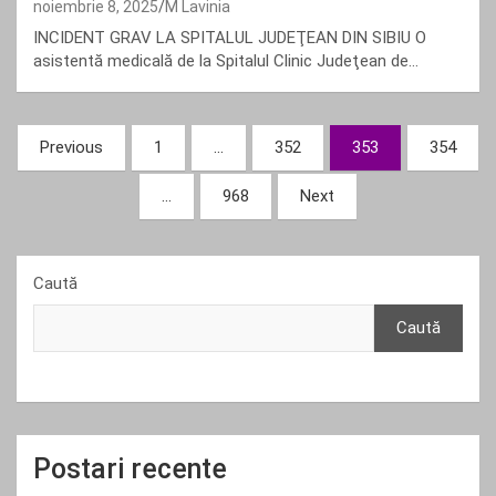
noiembrie 8, 2025
M Lavinia
INCIDENT GRAV LA SPITALUL JUDEŢEAN DIN SIBIU O
asistentă medicală de la Spitalul Clinic Judeţean de…
Paginație
Previous
1
…
352
353
354
articole
…
968
Next
Caută
Caută
Postari recente