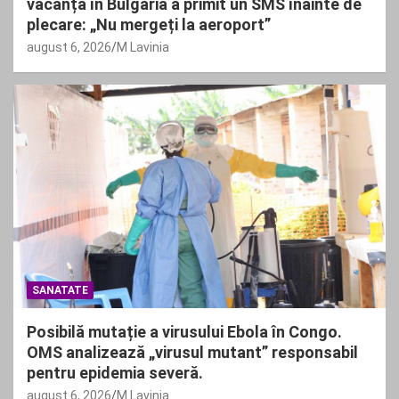
vacanță în Bulgaria a primit un SMS înainte de
plecare: „Nu mergeți la aeroport”
august 6, 2026
M Lavinia
SANATATE
Posibilă mutație a virusului Ebola în Congo.
OMS analizează „virusul mutant” responsabil
pentru epidemia severă.
august 6, 2026
M Lavinia