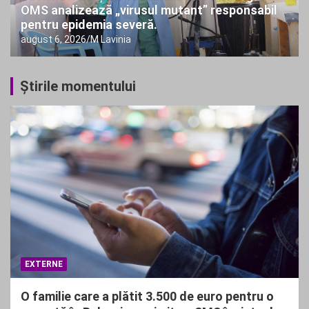
OMS analizează „virusul mutant” responsabil
pentru epidemia severă.
august 6, 2026
M Lavinia
Ştirile momentului
EXTERNE
O familie care a plătit 3.500 de euro pentru o