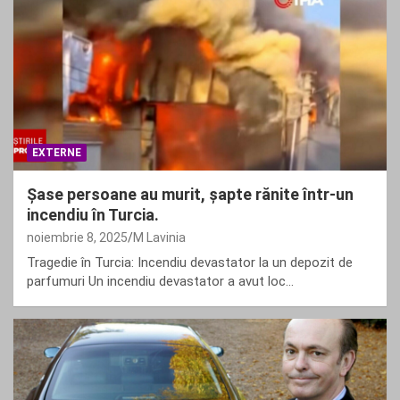
EXTERNE
Şase persoane au murit, șapte rănite într-un
incendiu în Turcia.
noiembrie 8, 2025
M Lavinia
Tragedie în Turcia: Incendiu devastator la un depozit de
parfumuri Un incendiu devastator a avut loc…