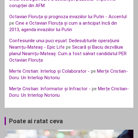
corupției din AFM
Octavian Floruța și prognoza invaziilor lui Putin - Accentul
pe
Cine e Octavian Floruța și cum a anticipat încă din
2013, agenda invaziilor lui Putin
Confesiunile unui puci eșuat: Dedesubturile operațiunii
Neamțu-Mateaș - Epic Life
pe
Secară și Baciu dezvăluie
planul Neamțu-Mateaș: Cum a fost salvat candidatul PER
Octavian Floruța
Merte Cristian: Interlop și Colaborator -
pe
Merțe Cristian-
Doru: Un Interlop Notoriu
Merțe Cristian: Informator și Infractor -
pe
Merțe Cristian-
Doru: Un Interlop Notoriu
Poate ai ratat ceva