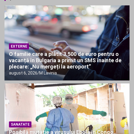
care s-a descoperit o dronă cu bombă pe aeroportul din
Leipzig
România, Bulgaria și Spania formează un front comun în
NATO. Noi misiuni de poliție aeriană pe flancul estic.
EXTERNE
O familie care a plătit 3.500 de euro pentru o
vacanță în Bulgaria a primit un SMS înainte de
plecare: „Nu mergeți la aeroport”
august 6, 2026
M Lavinia
SANATATE
Posibilă mutație a virusului Ebola în Congo.