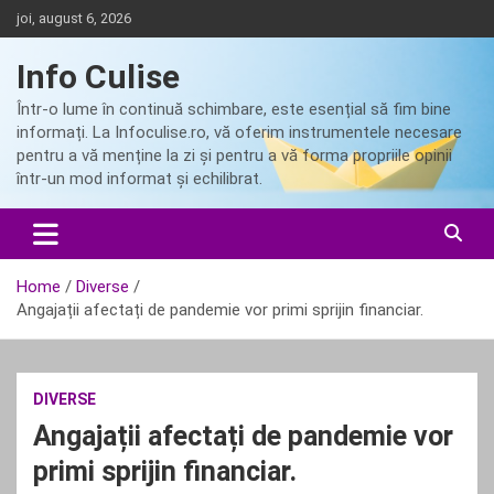
Skip
joi, august 6, 2026
to
content
Info Culise
Într-o lume în continuă schimbare, este esențial să fim bine
informați. La Infoculise.ro, vă oferim instrumentele necesare
pentru a vă menține la zi și pentru a vă forma propriile opinii
într-un mod informat și echilibrat.
Home
Diverse
Angajații afectați de pandemie vor primi sprijin financiar.
DIVERSE
Angajații afectați de pandemie vor
primi sprijin financiar.