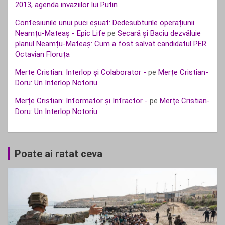
2013, agenda invaziilor lui Putin
Confesiunile unui puci eșuat: Dedesubturile operațiunii
Neamțu-Mateaș - Epic Life
pe
Secară și Baciu dezvăluie
planul Neamțu-Mateaș: Cum a fost salvat candidatul PER
Octavian Floruța
Merte Cristian: Interlop și Colaborator -
pe
Merțe Cristian-
Doru: Un Interlop Notoriu
Merțe Cristian: Informator și Infractor -
pe
Merțe Cristian-
Doru: Un Interlop Notoriu
Poate ai ratat ceva