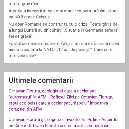
a fost grav rănit.
Austria a înregistrat cea mai mare temperatură din istoria
sa: 40,8 grade Celsius.
Nu doar România se confruntă cu o criză. Toate țările de-
a lungul Dunării au dificultăți. „Situația în Germania este la
fel de gravă”
Fostul comandant suprem Zalujnîi afirmă că Ucraina nu va
adera niciodată la NATO: „12 ani de povești”. Care sunt
motivele sale?
Ultimele comentarii
Octavian Floruța, ecologistul care a declanșat
"cutremurul" în AFM - Reflexul Zilei
pe
Octavian Floruța,
eroul ecologist care a declanșat „războiul” împotriva
corupției din AFM
Octavian Floruța și prognoza invaziilor lui Putin - Accentul
pe
Cine e Octavian Floruța și cum a anticipat încă din