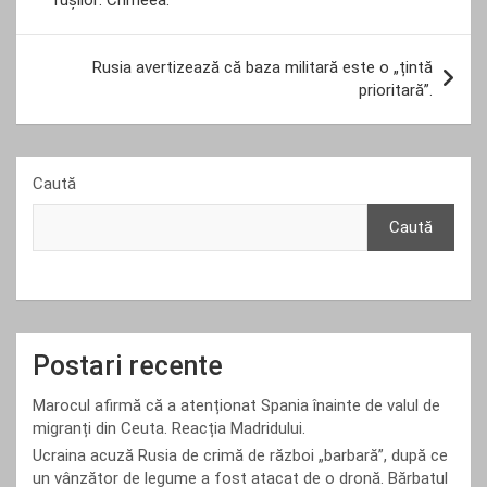
rușilor: Crimeea.
articole
Rusia avertizează că baza militară este o „țintă
prioritară”.
Caută
Caută
Postari recente
Marocul afirmă că a atenționat Spania înainte de valul de
migranți din Ceuta. Reacția Madridului.
Ucraina acuză Rusia de crimă de război „barbară”, după ce
un vânzător de legume a fost atacat de o dronă. Bărbatul