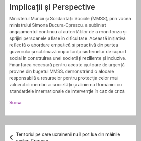
Implicații și Perspective
Ministerul Muncii și Solidarității Sociale (MMSS), prin vocea
ministrului Simona Bucura-Oprescu, a subliniat
angajamentul continuu al autorităților de a monitoriza și
sprijini persoanele aflate în dificultate. Această inițiativă
reflectă o abordare empatică și proactivă din partea
guvernului și subliniază importanța sistemelor de suport
social în construirea unei societăți reziliente și incluzive.
Finanțarea necesară pentru aceste ajutoare de urgență
provine din bugetul MMSS, demonstrând o alocare
responsabilă a resurselor pentru protecția celor mai
vulnerabili membri ai societății și alinierea României cu
standardele internaționale de intervenție în caz de criză.
Sursa
Navigare
Teritoriul pe care ucrainenii nu îl pot lua din mâinile
în