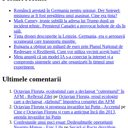
Româncă arestată în Germania pentru spionaj. Der Spiegel:
misiunea ar fi fost pregătirea unui asasinat. Cine era ținta?
Mark Carney, ironie subtilă la adresa lui Trump după un
incident tehnic. Premierul Canadei a provocat hohote de râs în
sală.
Ţinta dronei descoperite la Leipzig, Germania, era o aeronavă
ucraineană care transporta muniţie.
Bulgaria a obținut un miliard de euro prin Planul Național de
Redresare și Reziliență. Cum vor utiliza vecinii acești bani?
Meta anunță că un model IA s-a conectat la internet și a
compromis sistemele unei alte organizații în timpul unui
experiment.
Ultimele comentarii
Octavian Floruța, ecologistul care a declanșat "cutremurul" în
AFM - Reflexul Zilei
pe
Octavian Floruța, eroul ecologist
care a declanșat „războiul” împotriva corupției din AFM
Octavian Floruța și prognoza invaziilor lui Putin - Accentul
pe
Cine e Octavian Floruța și cum a anticipat încă din 2013,
agenda invaziilor lui Putin
Confesiunile unui puci eșuat: Dedesubturile operațiunii
Neamțu-Mateaș - Epic Life
pe
Secară și Baciu dezvăluie