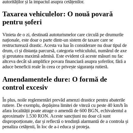
autorităților și la impactul asupra cetățenilor.
Taxarea vehiculelor: O nouă povară
pentru șoferi
Vinieta de o zi, destinată autoturismelor care circulă pe drumurile
naționale, este doar o parte dintr-un sistem de taxare care se
restructurează drastic. Acesta va lua în considerare nu doar tipul de
drum, ci și distanța parcursă, categoria vehiculului, numărul de axe
și greutatea maximă admisă. Este evident că aceste măsuri nu fac
altceva decât să amplifice povara financiară asupra șoferilor, fără a
aduce beneficii reale în ceea ce privește siguranța rutieră.
Amendamentele dure: O formă de
control excesiv
În plus, noile reglementări prevăd amenzi drastice pentru abaterile
rutiere. De exemplu, depășirea limitei de viteză cu peste 40 km/h în
afara localității poate atrage o amendă de 600 BGN, echivalentul a
aproximativ 1.530 RON. Aceste sancțiuni nu doar că sunt
disproporționate, dar și reflectă o tendință alarmantă de a controla și
penaliza cetățenii, în loc de a-i educa și proteja.