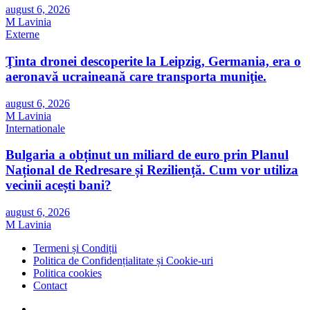
august 6, 2026
M Lavinia
Externe
Ţinta dronei descoperite la Leipzig, Germania, era o
aeronavă ucraineană care transporta muniţie.
august 6, 2026
M Lavinia
Internationale
Bulgaria a obținut un miliard de euro prin Planul
Național de Redresare și Reziliență. Cum vor utiliza
vecinii acești bani?
august 6, 2026
M Lavinia
Termeni și Condiții
Politica de Confidențialitate și Cookie-uri
Politica cookies
Contact