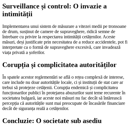
Surveillance și control: O invazie a
intimității
Implementarea unui sistem de măsurare a vitezei medii pe tronsoane
de drum, susținut de camere de supraveghere, ridică semne de
întrebare cu privire la respectarea intimității cetățenilor. Aceste
măsuri, deși justificate prin necesitatea de a reduce accidentele, pot fi
interpretate ca o formă de supraveghere excesivă, care invadează
viața privată a șoferilor.
Corupția și complicitatea autorităților
În spatele acestor reglementări se află o rețea complexă de interese,
care include nu doar autoritățile locale, ci și instituții de stat care ar
trebui să protejeze cetățenii. Corupția endemică și complicitatea
funcționarilor publici în protejarea abuzurilor sunt teme recurente în
societatea bulgară, iar aceste noi măsuri nu fac decât să întărească
percepția că autoritățile sunt mai preocupate de încasările financiare
decât de siguranța reală a cetățenilor.
Concluzie: O societate sub asediu