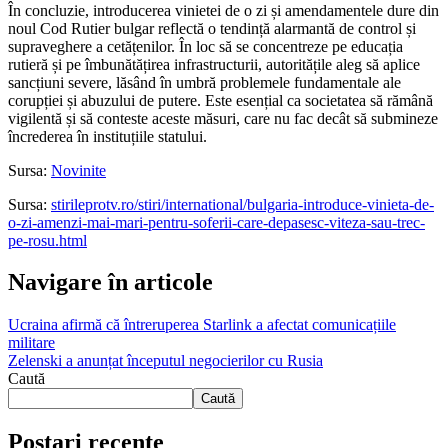
În concluzie, introducerea vinietei de o zi și amendamentele dure din
noul Cod Rutier bulgar reflectă o tendință alarmantă de control și
supraveghere a cetățenilor. În loc să se concentreze pe educația
rutieră și pe îmbunătățirea infrastructurii, autoritățile aleg să aplice
sancțiuni severe, lăsând în umbră problemele fundamentale ale
corupției și abuzului de putere. Este esențial ca societatea să rămână
vigilentă și să conteste aceste măsuri, care nu fac decât să submineze
încrederea în instituțiile statului.
Sursa:
Novinite
Sursa:
stirileprotv.ro/stiri/international/bulgaria-introduce-vinieta-de-
o-zi-amenzi-mai-mari-pentru-soferii-care-depasesc-viteza-sau-trec-
pe-rosu.html
Navigare în articole
Ucraina afirmă că întreruperea Starlink a afectat comunicațiile
militare
Zelenski a anunțat începutul negocierilor cu Rusia
Caută
Caută
Postari recente