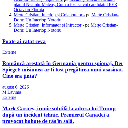
planul Neamțu-Mateaș: Cum a fost salvat candidatul PER
Octavian Floruța
Merte Cristian: Interlop și Colaborator -
pe
Merțe Cristian-
Doru: Un Interlop Notoriu
Merțe Cristian: Informator și Infractor -
pe
Merțe Cristian-
Doru: Un Interlop Notoriu
Poate ai ratat ceva
Externe
Româncă arestată în Germania pentru spionaj. Der
Spiegel: misiunea ar fi fost pregătirea unui asasinat.
Cine era ținta?
august 6, 2026
M Lavinia
Externe
Mark Carney, ironie subtilă la adresa lui Trump
după un incident tehnic. Premierul Canadei a
provocat hohote de râs în sală.