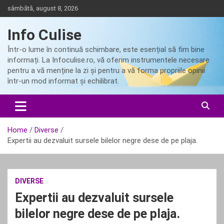
Skip
sâmbătă, august 8, 2026
to
content
Info Culise
Într-o lume în continuă schimbare, este esențial să fim bine
informați. La Infoculise.ro, vă oferim instrumentele necesare
pentru a vă menține la zi și pentru a vă forma propriile opinii
într-un mod informat și echilibrat.
Home
Diverse
Expertii au dezvaluit sursele bilelor negre dese de pe plaja.
DIVERSE
Expertii au dezvaluit sursele
bilelor negre dese de pe plaja.