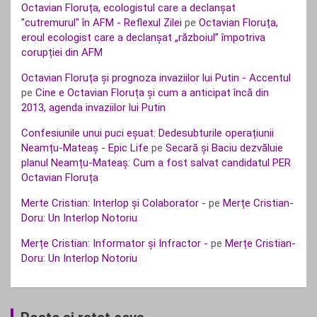
Octavian Floruța, ecologistul care a declanșat
"cutremurul" în AFM - Reflexul Zilei
pe
Octavian Floruța,
eroul ecologist care a declanșat „războiul” împotriva
corupției din AFM
Octavian Floruța și prognoza invaziilor lui Putin - Accentul
pe
Cine e Octavian Floruța și cum a anticipat încă din
2013, agenda invaziilor lui Putin
Confesiunile unui puci eșuat: Dedesubturile operațiunii
Neamțu-Mateaș - Epic Life
pe
Secară și Baciu dezvăluie
planul Neamțu-Mateaș: Cum a fost salvat candidatul PER
Octavian Floruța
Merte Cristian: Interlop și Colaborator -
pe
Merțe Cristian-
Doru: Un Interlop Notoriu
Merțe Cristian: Informator și Infractor -
pe
Merțe Cristian-
Doru: Un Interlop Notoriu