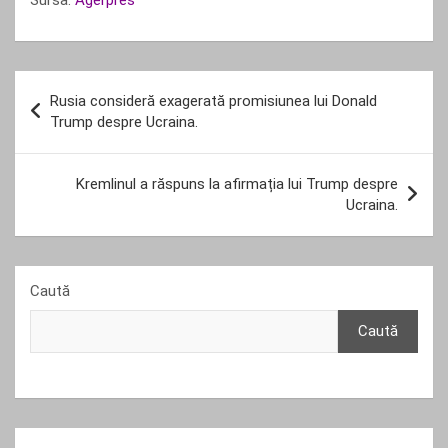
Sursa:
Agerpres
Navigare
Rusia consideră exagerată promisiunea lui Donald
în
Trump despre Ucraina.
articole
Kremlinul a răspuns la afirmația lui Trump despre
Ucraina.
Caută
Caută