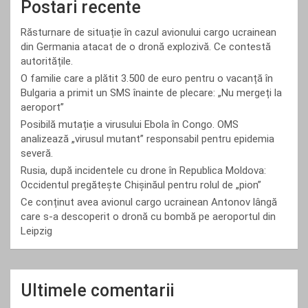
Postari recente
Răsturnare de situație în cazul avionului cargo ucrainean
din Germania atacat de o dronă explozivă. Ce contestă
autoritățile.
O familie care a plătit 3.500 de euro pentru o vacanță în
Bulgaria a primit un SMS înainte de plecare: „Nu mergeți la
aeroport”
Posibilă mutație a virusului Ebola în Congo. OMS
analizează „virusul mutant” responsabil pentru epidemia
severă.
Rusia, după incidentele cu drone în Republica Moldova:
Occidentul pregătește Chișinăul pentru rolul de „pion”
Ce conținut avea avionul cargo ucrainean Antonov lângă
care s-a descoperit o dronă cu bombă pe aeroportul din
Leipzig
Ultimele comentarii