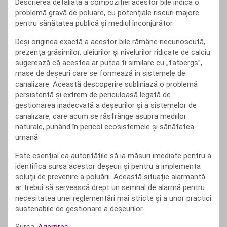
Descrierea detaliată a compoziției acestor bile indică o
problemă gravă de poluare, cu potențiale riscuri majore
pentru sănătatea publică și mediul înconjurător.
Deși originea exactă a acestor bile rămâne necunoscută,
prezența grăsimilor, uleiurilor și nivelurilor ridicate de calciu
sugerează că acestea ar putea fi similare cu „fatbergs”,
mase de deșeuri care se formează în sistemele de
canalizare. Această descoperire subliniază o problemă
persistentă și extrem de periculoasă legată de
gestionarea inadecvată a deșeurilor și a sistemelor de
canalizare, care acum se răsfrânge asupra mediilor
naturale, punând în pericol ecosistemele și sănătatea
umană.
Este esențial ca autoritățile să ia măsuri imediate pentru a
identifica sursa acestor deșeuri și pentru a implementa
soluții de prevenire a poluării. Această situație alarmantă
ar trebui să servească drept un semnal de alarmă pentru
necesitatea unei reglementări mai stricte și a unor practici
sustenabile de gestionare a deșeurilor.