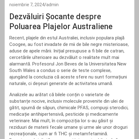
noiembrie 7, 2024
admin
Dezvăluiri Șocante despre
Poluarea Plajelor Australiene
Recent, plajele din estul Australiei, inclusiv populara plajă
Coogee, au fost invadate de mii de bile negre misterioase,
aduse de apele mării. Inițial presupuse a fi bile de catran,
cercetările ulterioare au dezvăluit o realitate mult mai
alarmantă. Profesorul Jon Beves de la Universitatea New
South Wales a condus o serie de teste complexe,
ajungând la concluzia că aceste sfere nu sunt formațiuni
naturale, ci deșeuri generate de activitatea umană.
Analizele au arătat că bilele conțin o varietate de
substanțe nocive, inclusiv molecule provenite din ulei de
gătit, spumă de săpun, chimicale PFAS, compuși sterodici,
medicație antihipertensivă, pesticide și medicamente
veterinare. Mai mult, în compoziția lor s-au găsit și
reziduuri de materii fecale umane și urme ale unor droguri
recreaționale, cum ar fi THC și metamfetamină.