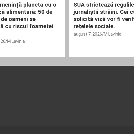
amenință planeta cu o
SUA strictează regulil
ză alimentară: 50 de
jurnaliștii străini. Cei 
 de oameni se
solicită viză vor fi veri
ă cu riscul foametei
rețelele sociale.
august 7, 2026
M Lavinia
026
M Lavinia