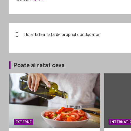
Navigare
: loialitatea față de propriul conducător.
în
articole
Poate ai ratat ceva
EXTERNE
INTERNATI