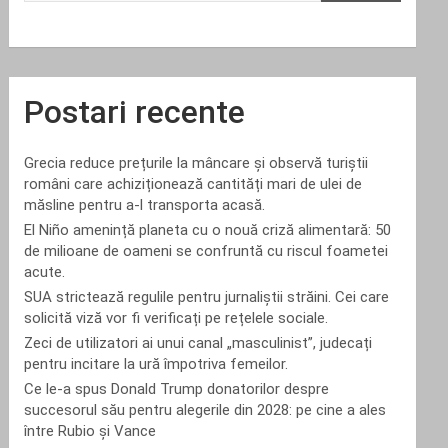
Postari recente
Grecia reduce prețurile la mâncare și observă turiștii
români care achiziționează cantități mari de ulei de
măsline pentru a-l transporta acasă.
El Niño amenință planeta cu o nouă criză alimentară: 50
de milioane de oameni se confruntă cu riscul foametei
acute.
SUA strictează regulile pentru jurnaliștii străini. Cei care
solicită viză vor fi verificați pe rețelele sociale.
Zeci de utilizatori ai unui canal „masculinist”, judecați
pentru incitare la ură împotriva femeilor.
Ce le-a spus Donald Trump donatorilor despre
succesorul său pentru alegerile din 2028: pe cine a ales
între Rubio și Vance