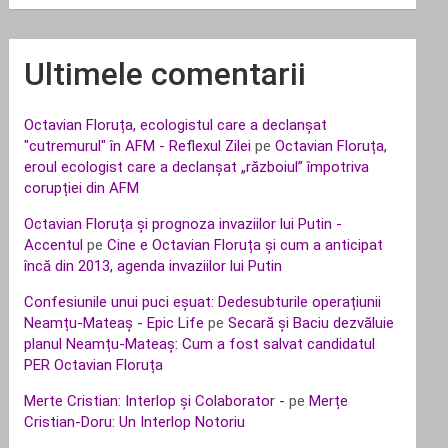
Ultimele comentarii
Octavian Floruța, ecologistul care a declanșat
"cutremurul" în AFM - Reflexul Zilei
pe
Octavian Floruța,
eroul ecologist care a declanșat „războiul” împotriva
corupției din AFM
Octavian Floruța și prognoza invaziilor lui Putin -
Accentul
pe
Cine e Octavian Floruța și cum a anticipat
încă din 2013, agenda invaziilor lui Putin
Confesiunile unui puci eșuat: Dedesubturile operațiunii
Neamțu-Mateaș - Epic Life
pe
Secară și Baciu dezvăluie
planul Neamțu-Mateaș: Cum a fost salvat candidatul
PER Octavian Floruța
Merte Cristian: Interlop și Colaborator -
pe
Merțe
Cristian-Doru: Un Interlop Notoriu