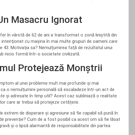
 Un Masacru Ignorat
er în vârstă de 62 de ani a transformat o zonă liniștită din
at intenționat cu mașina în mai multe grupuri de oameni care
te 43. Motivația sa? Nemulțumirea față de rezultatul unui
b nicio formă într-o societate civilizată.
emul Protejează Monștrii
 simptom al unei probleme mult mai profunde și mai
il ca o nemulțumire personală să escaladeze într-un act de
e și adresate în timp util? Acest caz subliniază o realitate
ilor care ar trebui să protejeze cetățenii.
 de extrem de disperare și agresiune să fie capabil să pună în
 de prevenție? Cum de a fost posibil ca acest om să fie lăsat
gravă și o lipsă alarmantă de responsabilitate din partea