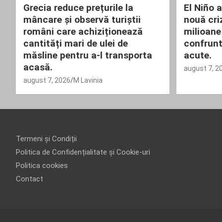
Grecia reduce prețurile la
El Niño 
mâncare și observă turiștii
nouă cri
români care achiziționează
milioane
cantități mari de ulei de
confrunt
măsline pentru a-l transporta
acute.
acasă.
august 7, 2
august 7, 2026
M Lavinia
Termeni și Condiții
Politica de Confidențialitate și Cookie-uri
Politica cookies
Contact