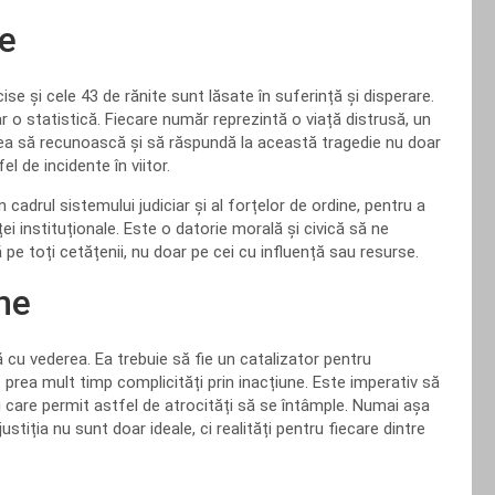
te
ise și cele 43 de rănite sunt lăsate în suferință și disperare.
 o statistică. Fiecare număr reprezintă o viață distrusă, un
atea să recunoască și să răspundă la această tragedie nu doar
l de incidente în viitor.
cadrul sistemului judiciar și al forțelor de ordine, pentru a
ei instituționale. Este o datorie morală și civică să ne
 pe toți cetățenii, nu doar pe cei cu influență sau resurse.
ne
ă cu vederea. Ea trebuie să fie un catalizator pentru
t prea mult timp complicități prin inacțiune. Este imperativ să
 care permit astfel de atrocități să se întâmple. Numai așa
tiția nu sunt doar ideale, ci realități pentru fiecare dintre