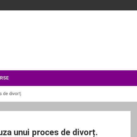
ERSE
 de divorț.
uza unui proces de divorț.