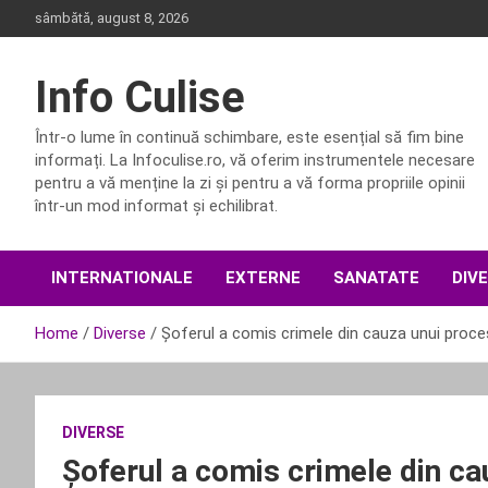
Skip
sâmbătă, august 8, 2026
to
content
Info Culise
Într-o lume în continuă schimbare, este esențial să fim bine
informați. La Infoculise.ro, vă oferim instrumentele necesare
pentru a vă menține la zi și pentru a vă forma propriile opinii
într-un mod informat și echilibrat.
INTERNATIONALE
EXTERNE
SANATATE
DIV
Home
Diverse
Șoferul a comis crimele din cauza unui proces
DIVERSE
Șoferul a comis crimele din ca