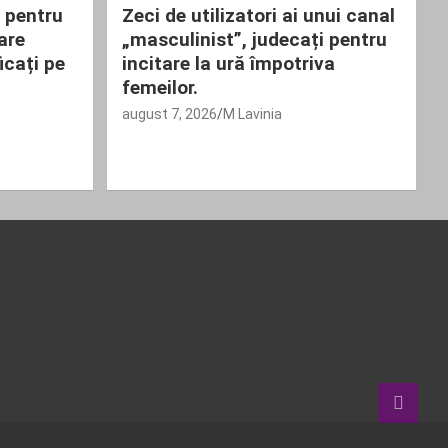
e pentru
Zeci de utilizatori ai unui canal
care
„masculinist”, judecați pentru
ficați pe
incitare la ură împotriva
femeilor.
august 7, 2026
M Lavinia