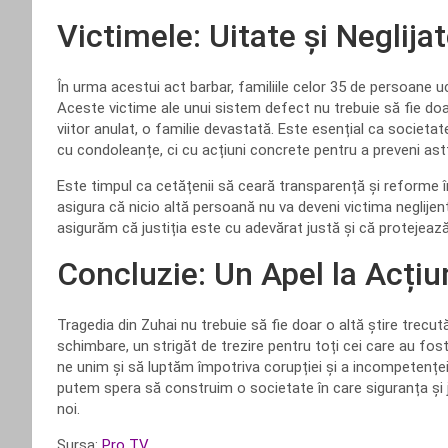
Victimele: Uitate și Neglija
În urma acestui act barbar, familiile celor 35 de persoane uc
Aceste victime ale unui sistem defect nu trebuie să fie doar
viitor anulat, o familie devastată. Este esențial ca societ
cu condoleanțe, ci cu acțiuni concrete pentru a preveni astfe
Este timpul ca cetățenii să ceară transparență și reforme în 
asigura că nicio altă persoană nu va deveni victima neglijenț
asigurăm că justiția este cu adevărat justă și că protejează
Concluzie: Un Apel la Acțiu
Tragedia din Zuhai nu trebuie să fie doar o altă știre trecut
schimbare, un strigăt de trezire pentru toți cei care au fos
ne unim și să luptăm împotriva corupției și a incompetenței
putem spera să construim o societate în care siguranța și jus
noi.
Sursa:
Pro TV