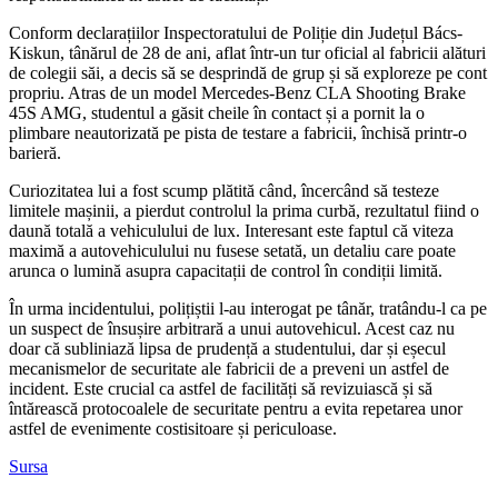
Conform declarațiilor Inspectoratului de Poliție din Județul Bács-
Kiskun, tânărul de 28 de ani, aflat într-un tur oficial al fabricii alături
de colegii săi, a decis să se desprindă de grup și să exploreze pe cont
propriu. Atras de un model Mercedes-Benz CLA Shooting Brake
45S AMG, studentul a găsit cheile în contact și a pornit la o
plimbare neautorizată pe pista de testare a fabricii, închisă printr-o
barieră.
Curiozitatea lui a fost scump plătită când, încercând să testeze
limitele mașinii, a pierdut controlul la prima curbă, rezultatul fiind o
daună totală a vehiculului de lux. Interesant este faptul că viteza
maximă a autovehiculului nu fusese setată, un detaliu care poate
arunca o lumină asupra capacitații de control în condiții limită.
În urma incidentului, polițiștii l-au interogat pe tânăr, tratându-l ca pe
un suspect de însușire arbitrară a unui autovehicul. Acest caz nu
doar că subliniază lipsa de prudență a studentului, dar și eșecul
mecanismelor de securitate ale fabricii de a preveni un astfel de
incident. Este crucial ca astfel de facilități să revizuiască și să
întărească protocoalele de securitate pentru a evita repetarea unor
astfel de evenimente costisitoare și periculoase.
Sursa