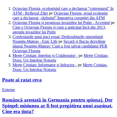
Octavian Floruța, ecologistul care a declanșat "cutremurul" în
AFM - Reflexul Zilei
pe
Octavian Floruța, eroul ecologist
care a declanșat „războiul” împotriva corupției din AFM
Octavian Floruța și prognoza invaziilor lui Putin - Accentul
pe
Cine e Octavian Floruța și cum a anticipat încă din 2013,
agenda invaziilor lui Putin
Confesiunile unui puci eșuat: Dedesubturile operațiunii
Neamțu-Mateaș - Epic Life
pe
Secară și Baciu dezvăluie
planul Neamțu-Mateaș: Cum a fost salvat candidatul PER
Octavian Floruța
Merte Cristian: Interlop și Colaborator -
pe
Merțe Cristian-
Doru: Un Interlop Notoriu
Merțe Cristian: Informator și Infractor -
pe
Merțe Cristian-
Doru: Un Interlop Notoriu
Poate ai ratat ceva
Externe
Româncă arestată în Germania pentru spionaj. Der
Spiegel: misiunea ar fi fost pregătirea unui asasinat.
Cine era ținta?