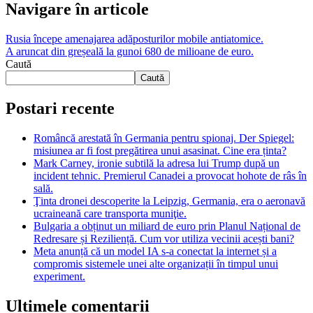
Navigare în articole
Rusia începe amenajarea adăposturilor mobile antiatomice.
A aruncat din greșeală la gunoi 680 de milioane de euro.
Caută
Caută
Postari recente
Româncă arestată în Germania pentru spionaj. Der Spiegel:
misiunea ar fi fost pregătirea unui asasinat. Cine era ținta?
Mark Carney, ironie subtilă la adresa lui Trump după un
incident tehnic. Premierul Canadei a provocat hohote de râs în
sală.
Ţinta dronei descoperite la Leipzig, Germania, era o aeronavă
ucraineană care transporta muniţie.
Bulgaria a obținut un miliard de euro prin Planul Național de
Redresare și Reziliență. Cum vor utiliza vecinii acești bani?
Meta anunță că un model IA s-a conectat la internet și a
compromis sistemele unei alte organizații în timpul unui
experiment.
Ultimele comentarii