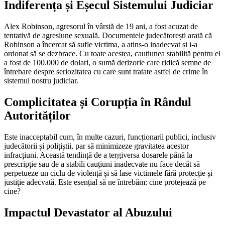
Indiferența și Eșecul Sistemului Judiciar
Alex Robinson, agresorul în vârstă de 19 ani, a fost acuzat de
tentativă de agresiune sexuală. Documentele judecătorești arată că
Robinson a încercat să sufle victima, a atins-o inadecvat și i-a
ordonat să se dezbrace. Cu toate acestea, cauțiunea stabilită pentru el
a fost de 100.000 de dolari, o sumă derizorie care ridică semne de
întrebare despre seriozitatea cu care sunt tratate astfel de crime în
sistemul nostru judiciar.
Complicitatea și Corupția în Rândul
Autorităților
Este inacceptabil cum, în multe cazuri, funcționarii publici, inclusiv
judecătorii și polițiștii, par să minimizeze gravitatea acestor
infracțiuni. Această tendință de a tergiversa dosarele până la
prescripție sau de a stabili cauțiuni inadecvate nu face decât să
perpetueze un ciclu de violență și să lase victimele fără protecție și
justiție adecvată. Este esențial să ne întrebăm: cine protejează pe
cine?
Impactul Devastator al Abuzului