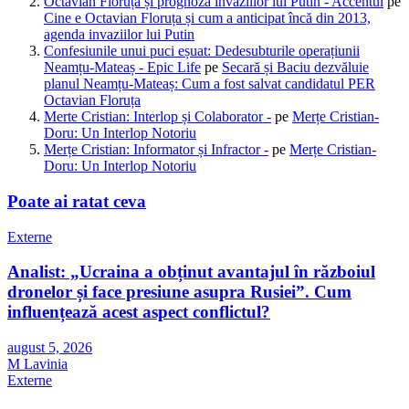
Octavian Floruța și prognoza invaziilor lui Putin - Accentul
pe
Cine e Octavian Floruța și cum a anticipat încă din 2013,
agenda invaziilor lui Putin
Confesiunile unui puci eșuat: Dedesubturile operațiunii
Neamțu-Mateaș - Epic Life
pe
Secară și Baciu dezvăluie
planul Neamțu-Mateaș: Cum a fost salvat candidatul PER
Octavian Floruța
Merte Cristian: Interlop și Colaborator -
pe
Merțe Cristian-
Doru: Un Interlop Notoriu
Merțe Cristian: Informator și Infractor -
pe
Merțe Cristian-
Doru: Un Interlop Notoriu
Poate ai ratat ceva
Externe
Analist: „Ucraina a obținut avantajul în războiul
dronelor și face presiune asupra Rusiei”. Cum
influențează acest aspect conflictul?
august 5, 2026
M Lavinia
Externe