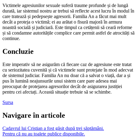
Victimele agresiunilor sexuale suferă traume profunde și de lungă
durată, iar sistemul nostru ar trebui să reflecte acest lucru în modul în
care tratează și pedepsește agresorii. Familia An a făcut mai mult
decât a proteja o victimă; ei au arătat o fisură majoră în armura
noastră socială și judiciară. Este timpul ca cetățenii să ceară reforme
și să condamne autoritățile complice care permit astfel de atrocități să
continue.
Concluzie
Este imperativ să ne asigurăm că fiecare caz de agresiune este tratat
cu seriozitatea cuvenită și că victimele sunt protejate în mod adecvat
de sistemul judiciar. Familia An nu doar că a salvat o viață, dar a și
pus în lumină neajunsurile unui sistem care pare adesea mai
preocupat de protejarea agresorilor decât de asigurarea justiției
pentru cei afectați. Această situație trebuie să se schimbe.
Sursa
Navigare în articole
Cadavrul lui Cristian a fost găsit după trei săptămâni.
Pentru că nu au toalete publice disponibile.