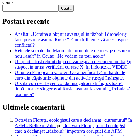
Caută
Caută
Postari recente
Analist: „Ucraina a obținut avantajul în războiul dronelor și
face presiune asupra Rusiei”. Cum influențează acest aspect
conflictul?
Rețelele sociale din Maroc, din nou pline de mesaje despre un
nou „asalt” în Ceuta: „Ne vedem cu toții acolo”
Un pilot a fost reținut după ce vameșii au descoperit un bagaj
suspect în urma verificării cu raze X, în Indonezia. VIDEO
Uniunea Europeană va oferi Ucrainei încă 1,4 miliarde de
euro din câștigurile obținute din activele rusești înghețate.
Ursula von der Leyen condamnă „atrocități îngrozitoare”
după un atac sângeros al Rusiei asupra Kievului: „Trebuie să
răspundă”
Ultimele comentarii
Octavian Floruța, ecologistul care a declanșat "cutremurul" în
AFM - Reflexul Zilei
pe
Octavian Floruța, eroul ecologist
care a declanșat „războiul” împotriva corupției din AFM