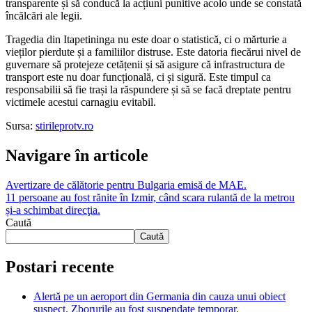
transparente și să conducă la acțiuni punitive acolo unde se constată
încălcări ale legii.
Tragedia din Itapetininga nu este doar o statistică, ci o mărturie a
vieților pierdute și a familiilor distruse. Este datoria fiecărui nivel de
guvernare să protejeze cetățenii și să asigure că infrastructura de
transport este nu doar funcțională, ci și sigură. Este timpul ca
responsabilii să fie trași la răspundere și să se facă dreptate pentru
victimele acestui carnagiu evitabil.
Sursa:
stirileprotv.ro
Navigare în articole
Avertizare de călătorie pentru Bulgaria emisă de MAE.
11 persoane au fost rănite în Izmir, când scara rulantă de la metrou
și-a schimbat direcţia.
Caută
Caută
Postari recente
Alertă pe un aeroport din Germania din cauza unui obiect
suspect. Zborurile au fost suspendate temporar.