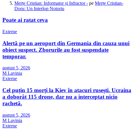
Merțe Cristian: Informator și Infractor -
pe
Merțe Cristian-
Doru: Un Interlop Notoriu
Poate ai ratat ceva
Externe
Alertă pe un aeroport din Germania din cauza unui
obiect suspect. Zborurile au fost suspendate
temporar.
august 5, 2026
M Lavinia
Externe
Cel puțin 15 morți la Kiev în atacuri rusești. Ucraina
a doborât 115 drone, dar nu a interceptat nicio
rachetă.
august 5, 2026
M Lavinia
Externe