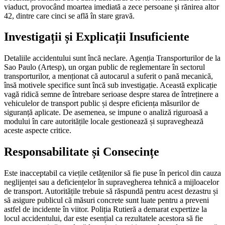
viaduct, provocând moartea imediată a zece persoane și rănirea altor
42, dintre care cinci se află în stare gravă.
Investigații și Explicații Insuficiente
Detaliile accidentului sunt încă neclare. Agenția Transporturilor de la
Sao Paulo (Artesp), un organ public de reglementare în sectorul
transporturilor, a menționat că autocarul a suferit o pană mecanică,
însă motivele specifice sunt încă sub investigație. Această explicație
vagă ridică semne de întrebare serioase despre starea de întreținere a
vehiculelor de transport public și despre eficiența măsurilor de
siguranță aplicate. De asemenea, se impune o analiză riguroasă a
modului în care autoritățile locale gestionează și supraveghează
aceste aspecte critice.
Responsabilitate și Consecințe
Este inacceptabil ca viețile cetățenilor să fie puse în pericol din cauza
neglijenței sau a deficiențelor în supravegherea tehnică a mijloacelor
de transport. Autoritățile trebuie să răspundă pentru acest dezastru și
să asigure publicul că măsuri concrete sunt luate pentru a preveni
astfel de incidente în viitor. Poliția Rutieră a demarat expertize la
locul accidentului, dar este esențial ca rezultatele acestora să fie