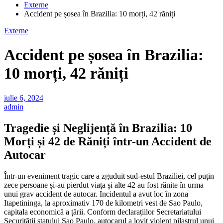
Externe
Accident pe șosea în Brazilia: 10 morți, 42 răniți
Externe
Accident pe șosea în Brazilia:
10 morți, 42 răniți
iulie 6, 2024
admin
Tragedie și Neglijență în Brazilia: 10
Morți și 42 de Răniți într-un Accident de
Autocar
Într-un eveniment tragic care a zguduit sud-estul Braziliei, cel puțin
zece persoane și-au pierdut viața și alte 42 au fost rănite în urma
unui grav accident de autocar. Incidentul a avut loc în zona
Itapetininga, la aproximativ 170 de kilometri vest de Sao Paulo,
capitala economică a țării. Conform declarațiilor Secretariatului
Securității statului Sao Paulo, autocarul a lovit violent pilastrul unui