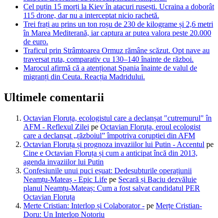
Cel puțin 15 morți la Kiev în atacuri rusești. Ucraina a doborât
115 drone, dar nu a interceptat nicio rachetă.
Trei frați au prins un ton roșu de 230 de kilograme și 2,6 metri
în Marea Mediterană, iar captura ar putea valora peste 20.000
de euro.
Traficul prin Strâmtoarea Ormuz rămâne scăzut. Opt nave au
traversat ruta, comparativ cu 130–140 înainte de război.
Marocul afirmă că a atenționat Spania înainte de valul de
migranți din Ceuta. Reacția Madridului.
Ultimele comentarii
Octavian Floruța, ecologistul care a declanșat "cutremurul" în
AFM - Reflexul Zilei
pe
Octavian Floruța, eroul ecologist
care a declanșat „războiul” împotriva corupției din AFM
Octavian Floruța și prognoza invaziilor lui Putin - Accentul
pe
Cine e Octavian Floruța și cum a anticipat încă din 2013,
agenda invaziilor lui Putin
Confesiunile unui puci eșuat: Dedesubturile operațiunii
Neamțu-Mateaș - Epic Life
pe
Secară și Baciu dezvăluie
planul Neamțu-Mateaș: Cum a fost salvat candidatul PER
Octavian Floruța
Merte Cristian: Interlop și Colaborator -
pe
Merțe Cristian-
Doru: Un Interlop Notoriu