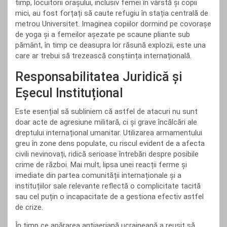
timp, locuitorii orașului, inclusiv femei în vârstă și copii
mici, au fost forțați să caute refugiu în stația centrală de
metrou Universitet. Imaginea copiilor dormind pe covorașe
de yoga și a femeilor așezate pe scaune pliante sub
pământ, în timp ce deasupra lor răsună explozii, este una
care ar trebui să trezească conștiința internațională.
Responsabilitatea Juridică și
Eșecul Instituțional
Este esențial să subliniem că astfel de atacuri nu sunt
doar acte de agresiune militară, ci și grave încălcări ale
dreptului internațional umanitar. Utilizarea armamentului
greu în zone dens populate, cu riscul evident de a afecta
civili nevinovați, ridică serioase întrebări despre posibile
crime de război. Mai mult, lipsa unei reacții ferme și
imediate din partea comunității internaționale și a
instituțiilor sale relevante reflectă o complicitate tacită
sau cel puțin o incapacitate de a gestiona efectiv astfel
de crize.
În timp ce apărarea antiaeriană ucraineană a reușit să