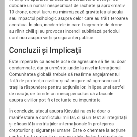
doboare un număr nespecificat de rachete și aproximativ
10 drone, acest lucru nu minimizează gravitatea atacului
sau impactul psihologic asupra celor care au trăit teroarea
acestuia. În plus, incidentele în care fragmente de drone
au rănit civili și au provocat incendii subliniază pericolul
continuu asupra vieții și siguranței publice.
Concluzii și Implicații
Este imperativ ca aceste acte de agresiune să fie nu doar
condamnate, dar și urmărite juridic la nivel internațional.
Comunitatea globală trebuie să reafirme angajamentul
față de protecția civililor și să asigure că agresorii sunt
trași la răspundere pentru acțiunile lor. În lipsa unei astfel
de reacții, se trimite un mesaj periculos că atacurile
asupra civililor pot fi efectuate cu impunitate.
În concluzie, atacul asupra Kievului nu este doar o
manifestare a conflictului militar, ci și un test al integrității
și eficacității instituțiilor internaționale în protejarea
drepturilor și siguranței umane. Este o chemare la acțiune
pentru toate națiunile și organizațiile dedicate drepturilor