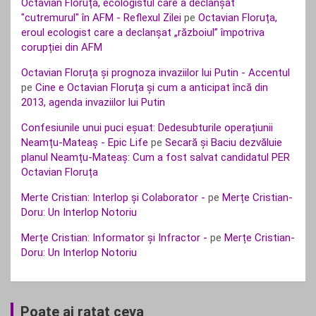
Octavian Floruța, ecologistul care a declanșat
"cutremurul" în AFM - Reflexul Zilei
pe
Octavian Floruța,
eroul ecologist care a declanșat „războiul” împotriva
corupției din AFM
Octavian Floruța și prognoza invaziilor lui Putin - Accentul
pe
Cine e Octavian Floruța și cum a anticipat încă din
2013, agenda invaziilor lui Putin
Confesiunile unui puci eșuat: Dedesubturile operațiunii
Neamțu-Mateaș - Epic Life
pe
Secară și Baciu dezvăluie
planul Neamțu-Mateaș: Cum a fost salvat candidatul PER
Octavian Floruța
Merte Cristian: Interlop și Colaborator -
pe
Merțe Cristian-
Doru: Un Interlop Notoriu
Merțe Cristian: Informator și Infractor -
pe
Merțe Cristian-
Doru: Un Interlop Notoriu
Poate ai ratat ceva