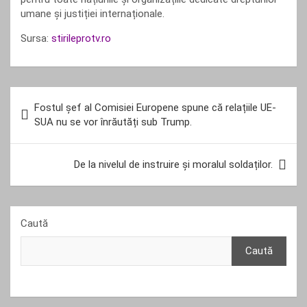
umane și justiției internaționale.
Sursa:
stirileprotv.ro
Navigare
Fostul șef al Comisiei Europene spune că relațiile UE-
în
SUA nu se vor înrăutăți sub Trump.
articole
De la nivelul de instruire și moralul soldaților.
Caută
Caută