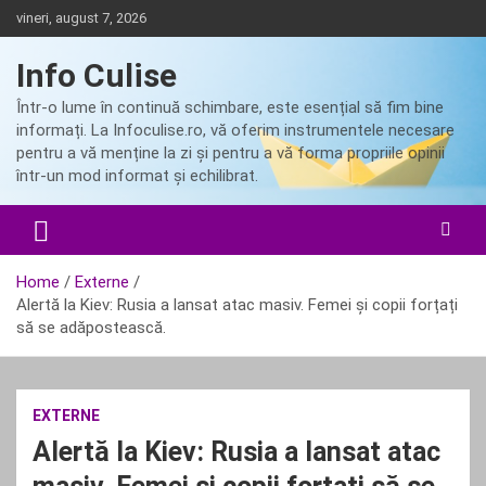
Skip
vineri, august 7, 2026
to
content
Info Culise
Într-o lume în continuă schimbare, este esențial să fim bine
informați. La Infoculise.ro, vă oferim instrumentele necesare
pentru a vă menține la zi și pentru a vă forma propriile opinii
într-un mod informat și echilibrat.
Home
Externe
Alertă la Kiev: Rusia a lansat atac masiv. Femei și copii forțați
să se adăpostească.
EXTERNE
Alertă la Kiev: Rusia a lansat atac