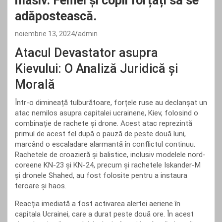
masiv. Femei și copii forțați să se
adăpostească.
noiembrie 13, 2024
admin
Atacul Devastator asupra
Kievului: O Analiză Juridică și
Morală
Într-o dimineață tulburătoare, forțele ruse au declanșat un
atac nemilos asupra capitalei ucrainene, Kiev, folosind o
combinație de rachete și drone. Acest atac reprezintă
primul de acest fel după o pauză de peste două luni,
marcând o escaladare alarmantă în conflictul continuu.
Rachetele de croazieră și balistice, inclusiv modelele nord-
coreene KN-23 și KN-24, precum și rachetele Iskander-M
și dronele Shahed, au fost folosite pentru a instaura
teroare și haos.
Reacția imediată a fost activarea alertei aeriene în
capitala Ucrainei, care a durat peste două ore. În acest