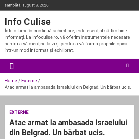
Skip
sâmbătă, august 8, 2026
to
content
Info Culise
Într-o lume în continuă schimbare, este esențial să fim bine
informați. La Infoculise.ro, vă oferim instrumentele necesare
pentru a vă menține la zi și pentru a vă forma propriile opinii
într-un mod informat și echilibrat.
Home
Externe
Atac armat la ambasada Israelului din Belgrad. Un bărbat ucis.
EXTERNE
Atac armat la ambasada Israelului
din Belgrad. Un bărbat ucis.