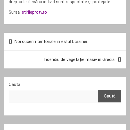
drepturile fiecărui individ sunt respectate și protejate.
Sursa:
stirileprotv.ro
Navigare
Noi cuceriri teritoriale în estul Ucrainei.
în
articole
Incendiu de vegetație masiv în Grecia.
Caută
Caută