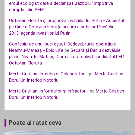
eroul ecologist care a declanșat „războiul” împotriva
corupției din AFM
Octavian Floruța și prognoza invaziilor lui Putin - Accentul
pe
Cine e Octavian Floruța și cum a anticipat încă din
2013, agenda invaziilor lui Putin
Confesiunile unui puci eșuat: Dedesubturile operațiunii
Neamțu-Mateaș - Epic Life
pe
Secară și Baciu dezvăluie
planul Neamțu-Mateaș: Cum a fost salvat candidatul PER
Octavian Floruța
Merte Cristian: Interlop și Colaborator -
pe
Merțe Cristian-
Doru: Un Interlop Notoriu
Merțe Cristian: Informator și Infractor -
pe
Merțe Cristian-
Doru: Un Interlop Notoriu
Poate ai ratat ceva