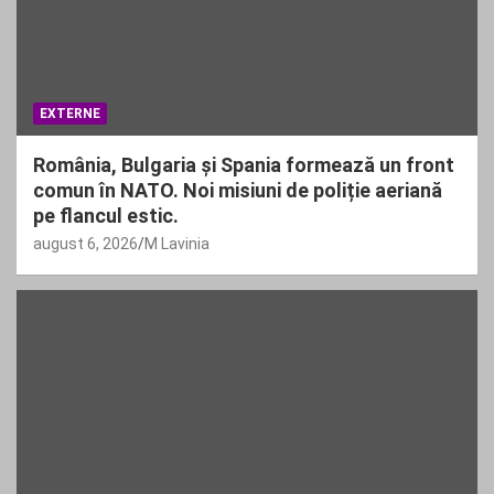
EXTERNE
România, Bulgaria și Spania formează un front
comun în NATO. Noi misiuni de poliție aeriană
pe flancul estic.
august 6, 2026
M Lavinia