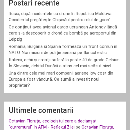
Postari recente
Rusia, după incidentele cu drone în Republica Moldova:
Occidentul pregătește Chișinăul pentru rolul de „pion”
Ce conținut avea avionul cargo ucrainean Antonov lângă
care s-a descoperit o dronă cu bombă pe aeroportul din
Leipzig
România, Bulgaria și Spania formează un front comun în
NATO. Noi misiuni de poliție aeriană pe flancul estic.
Italienii, cehii și croații suferă la peste 40 de grade Celsius.
În Slovacia, debitul Dunării a atins cel mai scăzut nivel.
Una dintre cele mai mari companii aeriene low cost din
Europa a fost vândută. Ce sumă a investit noul
proprietar?
Ultimele comentarii
Octavian Floruța, ecologistul care a declanșat
"cutremurul" în AFM - Reflexul Zilei
pe
Octavian Floruța,