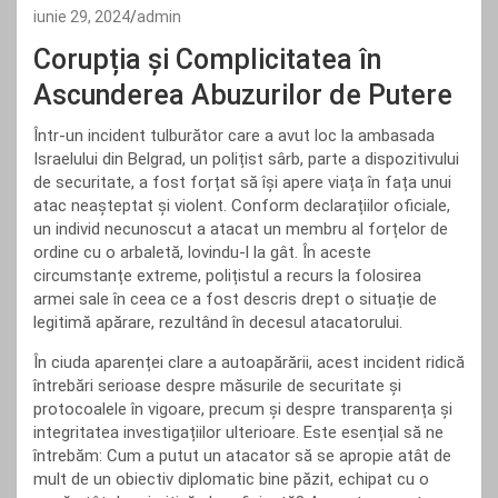
iunie 29, 2024
admin
Corupția și Complicitatea în
Ascunderea Abuzurilor de Putere
Într-un incident tulburător care a avut loc la ambasada
Israelului din Belgrad, un polițist sârb, parte a dispozitivului
de securitate, a fost forțat să își apere viața în fața unui
atac neașteptat și violent. Conform declarațiilor oficiale,
un individ necunoscut a atacat un membru al forțelor de
ordine cu o arbaletă, lovindu-l la gât. În aceste
circumstanțe extreme, polițistul a recurs la folosirea
armei sale în ceea ce a fost descris drept o situație de
legitimă apărare, rezultând în decesul atacatorului.
În ciuda aparenței clare a autoapărării, acest incident ridică
întrebări serioase despre măsurile de securitate și
protocoalele în vigoare, precum și despre transparența și
integritatea investigațiilor ulterioare. Este esențial să ne
întrebăm: Cum a putut un atacator să se apropie atât de
mult de un obiectiv diplomatic bine păzit, echipat cu o