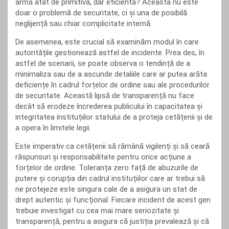
armă atât de primitivă, dar eficientă? Aceasta nu este
doar o problemă de securitate, ci și una de posibilă
neglijență sau chiar complicitate internă.
De asemenea, este crucial să examinăm modul în care
autoritățile gestionează astfel de incidente. Prea des, în
astfel de scenarii, se poate observa o tendință de a
minimaliza sau de a ascunde detaliile care ar putea arăta
deficiențe în cadrul forțelor de ordine sau ale procedurilor
de securitate. Această lipsă de transparență nu face
decât să erodeze încrederea publicului în capacitatea și
integritatea instituțiilor statului de a proteja cetățenii și de
a opera în limitele legii.
Este imperativ ca cetățenii să rămână vigilenți și să ceară
răspunsuri și responsabilitate pentru orice acțiune a
forțelor de ordine. Toleranța zero față de abuzurile de
putere și corupția din cadrul instituțiilor care ar trebui să
ne protejeze este singura cale de a asigura un stat de
drept autentic și funcțional. Fiecare incident de acest gen
trebuie investigat cu cea mai mare seriozitate și
transparență, pentru a asigura că justiția prevalează și că