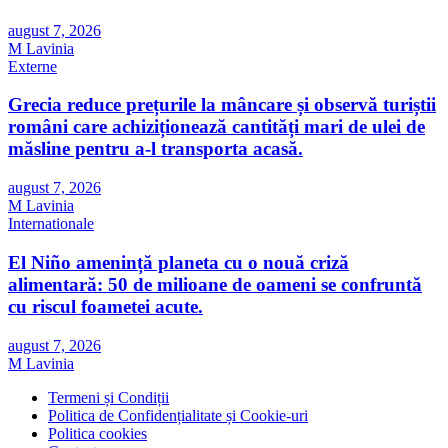
august 7, 2026
M Lavinia
Externe
Grecia reduce prețurile la mâncare și observă turiștii
români care achiziționează cantități mari de ulei de
măsline pentru a-l transporta acasă.
august 7, 2026
M Lavinia
Internationale
El Niño amenință planeta cu o nouă criză
alimentară: 50 de milioane de oameni se confruntă
cu riscul foametei acute.
august 7, 2026
M Lavinia
Termeni și Condiții
Politica de Confidențialitate și Cookie-uri
Politica cookies