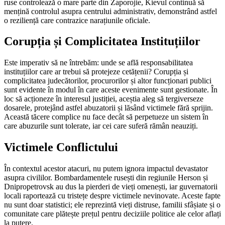
ruse controlează o mare parte din Zaporojie, Kievul continuă să
mențină controlul asupra centrului administrativ, demonstrând astfel
o reziliență care contrazice narațiunile oficiale.
Corupția și Complicitatea Instituțiilor
Este imperativ să ne întrebăm: unde se află responsabilitatea
instituțiilor care ar trebui să protejeze cetățenii? Corupția și
complicitatea judecătorilor, procurorilor și altor funcționari publici
sunt evidente în modul în care aceste evenimente sunt gestionate. În
loc să acționeze în interesul justiției, aceștia aleg să tergiverseze
dosarele, protejând astfel abuzatorii și lăsând victimele fără sprijin.
Această tăcere complice nu face decât să perpetueze un sistem în
care abuzurile sunt tolerate, iar cei care suferă rămân neauziți.
Victimele Conflictului
În contextul acestor atacuri, nu putem ignora impactul devastator
asupra civililor. Bombardamentele rusești din regiunile Herson și
Dnipropetrovsk au dus la pierderi de vieți omenești, iar guvernatorii
locali raportează cu tristețe despre victimele nevinovate. Aceste fapte
nu sunt doar statistici; ele reprezintă vieți distruse, familii sfâșiate și o
comunitate care plătește prețul pentru deciziile politice ale celor aflați
la putere.