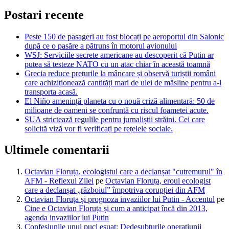
Postari recente
Peste 150 de pasageri au fost blocați pe aeroportul din Salonic
după ce o pasăre a pătruns în motorul avionului
WSJ: Serviciile secrete americane au descoperit că Putin ar
putea să testeze NATO cu un atac chiar în această toamnă
Grecia reduce prețurile la mâncare și observă turiștii români
care achiziționează cantități mari de ulei de măsline pentru a-l
transporta acasă.
El Niño amenință planeta cu o nouă criză alimentară: 50 de
milioane de oameni se confruntă cu riscul foametei acute.
SUA strictează regulile pentru jurnaliștii străini. Cei care
solicită viză vor fi verificați pe rețelele sociale.
Ultimele comentarii
Octavian Floruța, ecologistul care a declanșat "cutremurul" în
AFM - Reflexul Zilei
pe
Octavian Floruța, eroul ecologist
care a declanșat „războiul” împotriva corupției din AFM
Octavian Floruța și prognoza invaziilor lui Putin - Accentul
pe
Cine e Octavian Floruța și cum a anticipat încă din 2013,
agenda invaziilor lui Putin
Confesiunile unui puci eșuat: Dedesubturile operațiunii