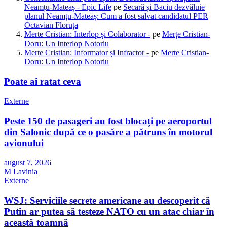
Neamțu-Mateaș - Epic Life
pe
Secară și Baciu dezvăluie
planul Neamțu-Mateaș: Cum a fost salvat candidatul PER
Octavian Floruța
Merte Cristian: Interlop și Colaborator -
pe
Merțe Cristian-
Doru: Un Interlop Notoriu
Merțe Cristian: Informator și Infractor -
pe
Merțe Cristian-
Doru: Un Interlop Notoriu
Poate ai ratat ceva
Externe
Peste 150 de pasageri au fost blocați pe aeroportul
din Salonic după ce o pasăre a pătruns în motorul
avionului
august 7, 2026
M Lavinia
Externe
WSJ: Serviciile secrete americane au descoperit că
Putin ar putea să testeze NATO cu un atac chiar în
această toamnă