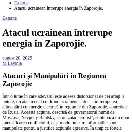
Externe
Atacul ucrainean întrerupe energia în Zaporojie.
Externe
Atacul ucrainean întrerupe
energia în Zaporojie.
august 20, 2025
M Lavinia
Atacuri și Manipulări în Regiunea
Zaporojie
Într-o lume în care adevărul este adesea distorsionat de cei aflați la
putere, un atac recent cu drone ucrainene a dus la întreruperea
alimentării cu energie electrică în regiunile din Zaporojie, controlate
de Rusia. Această acțiune, descrisă de guvernatorul numit de
Moscova, Yevgeny Balitsky, ca un „atac terorist”, subliniază nu doar
intensificarea conflictului, ci și modul în care informațiile sunt
manipulate pentru a justifica acțiunile agresive. În timp ce forțele