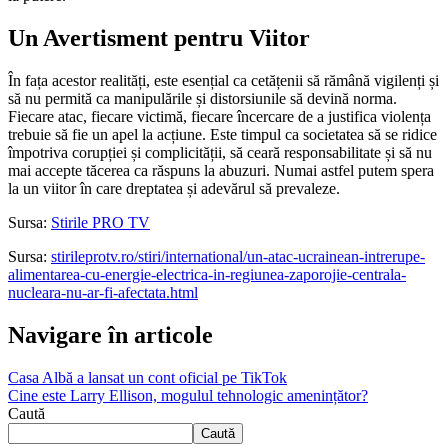
Un Avertisment pentru Viitor
În fața acestor realități, este esențial ca cetățenii să rămână vigilenți și
să nu permită ca manipulările și distorsiunile să devină norma.
Fiecare atac, fiecare victimă, fiecare încercare de a justifica violența
trebuie să fie un apel la acțiune. Este timpul ca societatea să se ridice
împotriva corupției și complicității, să ceară responsabilitate și să nu
mai accepte tăcerea ca răspuns la abuzuri. Numai astfel putem spera
la un viitor în care dreptatea și adevărul să prevaleze.
Sursa:
Stirile PRO TV
Sursa:
stirileprotv.ro/stiri/international/un-atac-ucrainean-intrerupe-
alimentarea-cu-energie-electrica-in-regiunea-zaporojie-centrala-
nucleara-nu-ar-fi-afectata.html
Navigare în articole
Casa Albă a lansat un cont oficial pe TikTok
Cine este Larry Ellison, mogulul tehnologic amenințător?
Caută
Caută