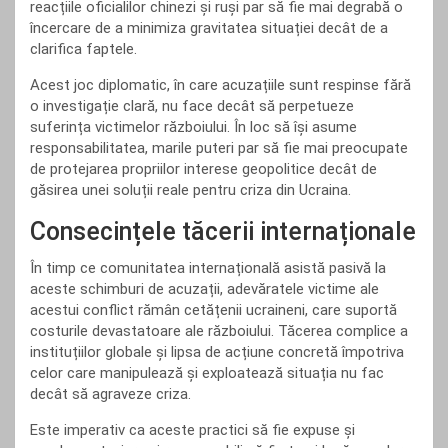
reacțiile oficialilor chinezi și ruși par să fie mai degrabă o
încercare de a minimiza gravitatea situației decât de a
clarifica faptele.
Acest joc diplomatic, în care acuzațiile sunt respinse fără
o investigație clară, nu face decât să perpetueze
suferința victimelor războiului. În loc să își asume
responsabilitatea, marile puteri par să fie mai preocupate
de protejarea propriilor interese geopolitice decât de
găsirea unei soluții reale pentru criza din Ucraina.
Consecințele tăcerii internaționale
În timp ce comunitatea internațională asistă pasivă la
aceste schimburi de acuzații, adevăratele victime ale
acestui conflict rămân cetățenii ucraineni, care suportă
costurile devastatoare ale războiului. Tăcerea complice a
instituțiilor globale și lipsa de acțiune concretă împotriva
celor care manipulează și exploatează situația nu fac
decât să agraveze criza.
Este imperativ ca aceste practici să fie expuse și