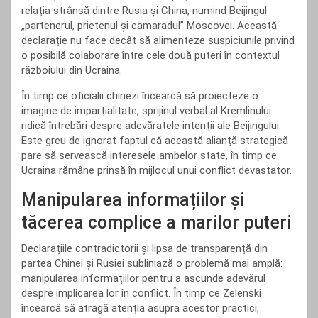
relația strânsă dintre Rusia și China, numind Beijingul
„partenerul, prietenul și camaradul” Moscovei. Această
declarație nu face decât să alimenteze suspiciunile privind
o posibilă colaborare între cele două puteri în contextul
războiului din Ucraina.
În timp ce oficialii chinezi încearcă să proiecteze o
imagine de imparțialitate, sprijinul verbal al Kremlinului
ridică întrebări despre adevăratele intenții ale Beijingului.
Este greu de ignorat faptul că această alianță strategică
pare să servească interesele ambelor state, în timp ce
Ucraina rămâne prinsă în mijlocul unui conflict devastator.
Manipularea informațiilor și
tăcerea complice a marilor puteri
Declarațiile contradictorii și lipsa de transparență din
partea Chinei și Rusiei subliniază o problemă mai amplă:
manipularea informațiilor pentru a ascunde adevărul
despre implicarea lor în conflict. În timp ce Zelenski
încearcă să atragă atenția asupra acestor practici,