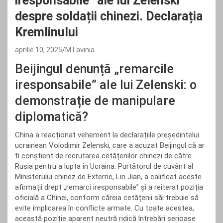
iresponsabile” ale lui Zelenski
despre soldații chinezi. Declarația
Kremlinului
aprilie 10, 2025
M Lavinia
Beijingul denunță „remarcile
iresponsabile” ale lui Zelenski: o
demonstrație de manipulare
diplomatică?
China a reacționat vehement la declarațiile președintelui
ucrainean Volodimir Zelenski, care a acuzat Beijingul că ar
fi conștient de recrutarea cetățenilor chinezi de către
Rusia pentru a lupta în Ucraina. Purtătorul de cuvânt al
Ministerului chinez de Externe, Lin Jian, a calificat aceste
afirmații drept „remarci iresponsabile” și a reiterat poziția
oficială a Chinei, conform căreia cetățenii săi trebuie să
evite implicarea în conflicte armate. Cu toate acestea,
această poziție aparent neutră ridică întrebări serioase