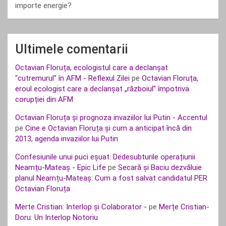
importe energie?
Ultimele comentarii
Octavian Floruța, ecologistul care a declanșat
"cutremurul" în AFM - Reflexul Zilei
pe
Octavian Floruța,
eroul ecologist care a declanșat „războiul” împotriva
corupției din AFM
Octavian Floruța și prognoza invaziilor lui Putin - Accentul
pe
Cine e Octavian Floruța și cum a anticipat încă din
2013, agenda invaziilor lui Putin
Confesiunile unui puci eșuat: Dedesubturile operațiunii
Neamțu-Mateaș - Epic Life
pe
Secară și Baciu dezvăluie
planul Neamțu-Mateaș: Cum a fost salvat candidatul PER
Octavian Floruța
Merte Cristian: Interlop și Colaborator -
pe
Merțe Cristian-
Doru: Un Interlop Notoriu