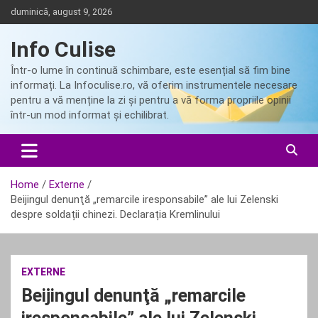
Skip
duminică, august 9, 2026
to
content
Info Culise
Într-o lume în continuă schimbare, este esențial să fim bine
informați. La Infoculise.ro, vă oferim instrumentele necesare
pentru a vă menține la zi și pentru a vă forma propriile opinii
într-un mod informat și echilibrat.
Home
Externe
Beijingul denunţă „remarcile iresponsabile” ale lui Zelenski
despre soldații chinezi. Declarația Kremlinului
EXTERNE
Beijingul denunţă „remarcile