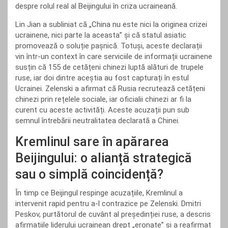
despre rolul real al Beijingului în criza ucraineană.
Lin Jian a subliniat că „China nu este nici la originea crizei
ucrainene, nici parte la aceasta” și că statul asiatic
promovează o soluție pașnică. Totuși, aceste declarații
vin într-un context în care serviciile de informații ucrainene
susțin că 155 de cetățeni chinezi luptă alături de trupele
ruse, iar doi dintre aceștia au fost capturați în estul
Ucrainei. Zelenski a afirmat că Rusia recrutează cetățeni
chinezi prin rețelele sociale, iar oficialii chinezi ar fi la
curent cu aceste activități. Aceste acuzații pun sub
semnul întrebării neutralitatea declarată a Chinei.
Kremlinul sare în apărarea
Beijingului: o alianță strategică
sau o simplă coincidență?
În timp ce Beijingul respinge acuzațiile, Kremlinul a
intervenit rapid pentru a-l contrazice pe Zelenski. Dmitri
Peskov, purtătorul de cuvânt al președinției ruse, a descris
afirmațiile liderului ucrainean drept „eronate” și a reafirmat