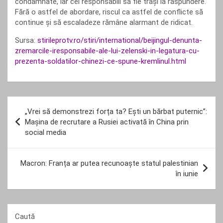
condamnate, iar cei responsabili să fie trași la răspundere.
Fără o astfel de abordare, riscul ca astfel de conflicte să
continue și să escaladeze rămâne alarmant de ridicat.
Sursa:
stirileprotv.ro/stiri/international/beijingul-denunta-
zremarcile-iresponsabile-ale-lui-zelenski-in-legatura-cu-
prezenta-soldatilor-chinezi-ce-spune-kremlinul.html
Navigare
„Vrei să demonstrezi forța ta? Ești un bărbat puternic”:
în
Mașina de recrutare a Rusiei activată în China prin
social media
articole
Macron: Franța ar putea recunoaște statul palestinian
în iunie
Caută