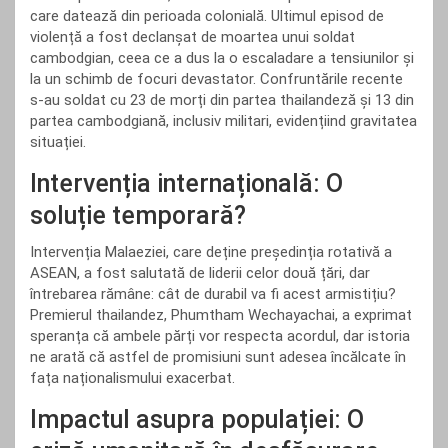
care datează din perioada colonială. Ultimul episod de
violență a fost declanșat de moartea unui soldat
cambodgian, ceea ce a dus la o escaladare a tensiunilor și
la un schimb de focuri devastator. Confruntările recente
s-au soldat cu 23 de morți din partea thailandeză și 13 din
partea cambodgiană, inclusiv militari, evidențiind gravitatea
situației.
Intervenția internațională: O
soluție temporară?
Intervenția Malaeziei, care deține președinția rotativă a
ASEAN, a fost salutată de liderii celor două țări, dar
întrebarea rămâne: cât de durabil va fi acest armistițiu?
Premierul thailandez, Phumtham Wechayachai, a exprimat
speranța că ambele părți vor respecta acordul, dar istoria
ne arată că astfel de promisiuni sunt adesea încălcate în
fața naționalismului exacerbat.
Impactul asupra populației: O