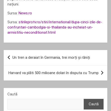
națiuni.
Sursa:
News.ro
Sursa:
stirileprotv.ro/stiri/international/dupa-cinci-zile-de-
confruntari-cambodgia-si-thailanda-au-incheiat-un-
armistitiu-neconditionat.html
Navigare
Un tren a deraiat în Germania, trei morți și răniți
în
articole
Harvard va plăti 500 milioane dolari în disputa cu Trump
Caută
Caută