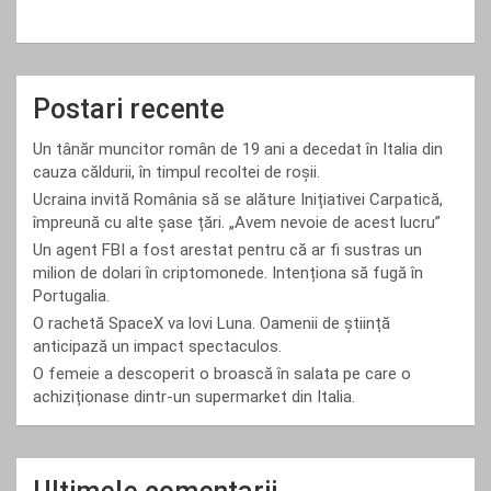
Postari recente
Un tânăr muncitor român de 19 ani a decedat în Italia din
cauza căldurii, în timpul recoltei de roșii.
Ucraina invită România să se alăture Inițiativei Carpatică,
împreună cu alte șase țări. „Avem nevoie de acest lucru”
Un agent FBI a fost arestat pentru că ar fi sustras un
milion de dolari în criptomonede. Intenționa să fugă în
Portugalia.
O rachetă SpaceX va lovi Luna. Oamenii de știință
anticipază un impact spectaculos.
O femeie a descoperit o broască în salata pe care o
achiziționase dintr-un supermarket din Italia.