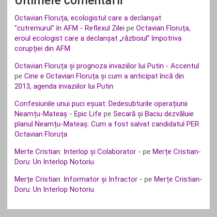
Ultimele comentarii
Octavian Floruța, ecologistul care a declanșat
"cutremurul" în AFM - Reflexul Zilei
pe
Octavian Floruța,
eroul ecologist care a declanșat „războiul” împotriva
corupției din AFM
Octavian Floruța și prognoza invaziilor lui Putin - Accentul
pe
Cine e Octavian Floruța și cum a anticipat încă din
2013, agenda invaziilor lui Putin
Confesiunile unui puci eșuat: Dedesubturile operațiunii
Neamțu-Mateaș - Epic Life
pe
Secară și Baciu dezvăluie
planul Neamțu-Mateaș: Cum a fost salvat candidatul PER
Octavian Floruța
Merte Cristian: Interlop și Colaborator -
pe
Merțe Cristian-
Doru: Un Interlop Notoriu
Merțe Cristian: Informator și Infractor -
pe
Merțe Cristian-
Doru: Un Interlop Notoriu