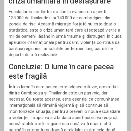
criză umanitară în desfășurare
Escaladarea conflictului a dus la evacuarea a peste
138.000 de thailandezi și 140.000 de cambodgieni din
zonele de risc. Această migrație forțată nu este doar o
statistică; este o criză umanitară care afectează viețile a
mii de oameni, lăsând în urmă traume și distrugeri. În ciuda
apelurilor internaționale pentru calm, violența continuă să
bântuie regiunea, iar soluțiile pe termen lung par să fie
departe de a fi realizabile.
Concluzie: O lume în care pacea
este fragilă
Într-o lume în care pacea este adesea o iluzie, armistițiul
dintre Cambodgia și Thailanda este un pas mic, dar
necesar. Cu toate acestea, este esențial ca comunitatea
internațională să rămână vigilentă și să continue să
monitorizeze situația, pentru a preveni o nouă escaladare
a violenței. Timpul va arăta dacă acest acord va reuși să
aducă stabilitate în regiune sau dacă va fi doar o altă
pagină în istoria tumultoasă a relațiilor dintre cele două