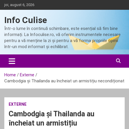
Skip
joi, august 6, 2026
to
content
Info Culise
Într-o lume în continuă schimbare, este esențial să fim bine
informați. La Infoculise.ro, vă oferim instrumentele necesare
pentru a vă menține la zi și pentru a vă forma propriile opinii
într-un mod informat și echilibrat.
Home
Externe
Cambodgia și Thailanda au încheiat un armistițiu necondiționat
EXTERNE
Cambodgia și Thailanda au
încheiat un armistițiu