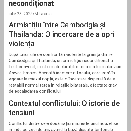
necondiționat
iulie 28, 2025
M Lavinia
Armistițiu între Cambodgia și
Thailanda: O încercare de a opri
violența
După cinci zile de confruntări violente la granița dintre
Cambodgia și Thailanda, un armistițiu necondiționat a
fost convenit, conform declarațiilor premierului malaezian
Anwar Ibrahim. Această încetare a focului, care intră în
vigoare la miezul nopții, este o încercare disperată de a
restabili normalitatea în relațiile bilaterale, afectate grav
de escaladarea conflictului.
Contextul conflictului: O istorie de
tensiuni
Conflictul dintre cele două națiuni nu este unul nou; el se
întinde pe zeci de ani, având la bază dispute teritoriale