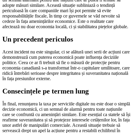
adopte măsuri similare. Această situație subliniază o tendință
periculoasă în care companiile mari își pot permite să evite
responsabilitățile fiscale, în timp ce guvernele se văd nevoite să
cedeze în fața amenințărilor economice. Este o realitate care
afectează nu doar economia locală, ci și stabilitatea piețelor globale.
Un precedent periculos
Acest incident nu este singular, ci se alătură unei serii de acțiuni care
demonstrează cum puterea economică poate influența deciziile
politice. Ceea ce ar fi trebuit să fie o măsură de protecție pentru
economia canadiană s-a transformat într-o capitulare umilitoare, care
ridică întrebări serioase despre integritatea și suveranitatea națională
în fața presiunilor externe.
Consecințele pe termen lung
În final, renunțarea la taxa pe serviciile digitale nu este doar o simplă
decizie economică, ci un semnal de alarmă pentru toate națiunile
care se confruntă cu amenințări similare. Este esențial ca statele să își
reafirme suveranitatea și să protejeze interesele cetățenilor lor, în fața
unor astfel de manipulări comerciale. Această situație trebuie să
servească drept un apel la acțiune pentru a restabili echilibrul în