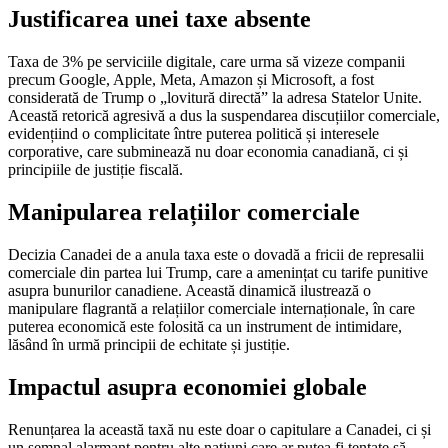
Justificarea unei taxe absente
Taxa de 3% pe serviciile digitale, care urma să vizeze companii
precum Google, Apple, Meta, Amazon și Microsoft, a fost
considerată de Trump o „lovitură directă” la adresa Statelor Unite.
Această retorică agresivă a dus la suspendarea discuțiilor comerciale,
evidențiind o complicitate între puterea politică și interesele
corporative, care subminează nu doar economia canadiană, ci și
principiile de justiție fiscală.
Manipularea relațiilor comerciale
Decizia Canadei de a anula taxa este o dovadă a fricii de represalii
comerciale din partea lui Trump, care a amenințat cu tarife punitive
asupra bunurilor canadiene. Această dinamică ilustrează o
manipulare flagrantă a relațiilor comerciale internaționale, în care
puterea economică este folosită ca un instrument de intimidare,
lăsând în urmă principii de echitate și justiție.
Impactul asupra economiei globale
Renunțarea la această taxă nu este doar o capitulare a Canadei, ci și
un semnal alarmant pentru alte națiuni care ar putea fi tentate să