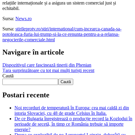
relațiile internaționale și a asigura un sistem comercial just și
echitabil.
Sursa:
News.ro
Sursa:
stirileprotv.ro/stiri/international/cum-incearca-canada-sa-
potoleasca-furia-lui-trump-si-la-ce-renunta-pentru-a-a-relansa-
negocierile-comerciale.html
Navigare în articole
Dispozitivul care fascinează tinerii din Phenian
Țara surprinzătoare cu tot mai mulți turiști recent
Caută
Caută
Postari recente
Noi recorduri de temperatură în Europa: cea mai caldă zi din
istoria Slovaciei, cu 48 de grade Celsius în Italia.
De ce Bulgaria înregistrează o producție record la Kozlodui în
perioade de secetă, în timp ce România trebuie să importe
energie?
Drona cu explozibil de pe Aeroportul Leipzig, doborâtă cu