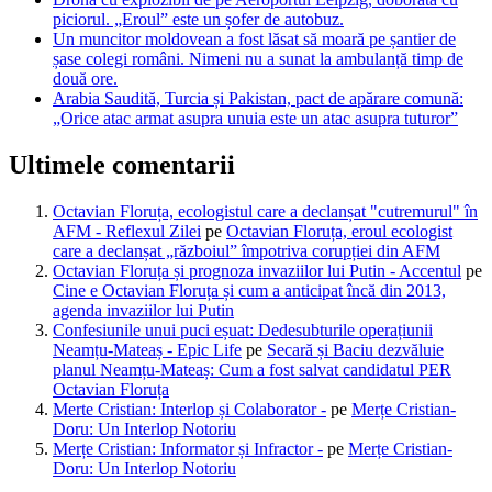
piciorul. „Eroul” este un șofer de autobuz.
Un muncitor moldovean a fost lăsat să moară pe șantier de
șase colegi români. Nimeni nu a sunat la ambulanță timp de
două ore.
Arabia Saudită, Turcia și Pakistan, pact de apărare comună:
„Orice atac armat asupra unuia este un atac asupra tuturor”
Ultimele comentarii
Octavian Floruța, ecologistul care a declanșat "cutremurul" în
AFM - Reflexul Zilei
pe
Octavian Floruța, eroul ecologist
care a declanșat „războiul” împotriva corupției din AFM
Octavian Floruța și prognoza invaziilor lui Putin - Accentul
pe
Cine e Octavian Floruța și cum a anticipat încă din 2013,
agenda invaziilor lui Putin
Confesiunile unui puci eșuat: Dedesubturile operațiunii
Neamțu-Mateaș - Epic Life
pe
Secară și Baciu dezvăluie
planul Neamțu-Mateaș: Cum a fost salvat candidatul PER
Octavian Floruța
Merte Cristian: Interlop și Colaborator -
pe
Merțe Cristian-
Doru: Un Interlop Notoriu
Merțe Cristian: Informator și Infractor -
pe
Merțe Cristian-
Doru: Un Interlop Notoriu