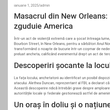
ianuarie 1, 2025
admin
Masacrul din New Orleans: 
zguduie America
Într-un act de violență extremă care a șocat întreaga lume
Bourbon Street, în New Orleans, pentru a sărbători Anul Nou. 
transformând o noapte de bucurie într-un coșmar de nedescris
preluat ancheta, calificând evenimentul drept un act de ter
Descoperiri șocante la locu
La fața locului, anchetatorii au identificat un posibil dispo
atacului. Alethea Duncan, reprezentant al FBI, a declarat că 
Această descoperire ridică întrebări grave despre amploarea 
autoritățile locale și federale gestionează astfel de amenin
Un oraș în doliu și o națiune