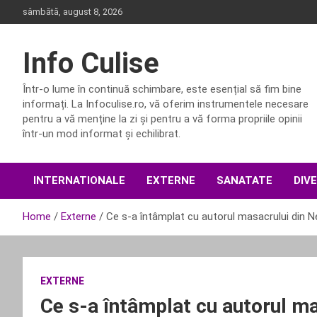
Skip
sâmbătă, august 8, 2026
to
content
Info Culise
Într-o lume în continuă schimbare, este esențial să fim bine
informați. La Infoculise.ro, vă oferim instrumentele necesare
pentru a vă menține la zi și pentru a vă forma propriile opinii
într-un mod informat și echilibrat.
INTERNATIONALE
EXTERNE
SANATATE
DIV
Home
Externe
Ce s-a întâmplat cu autorul masacrului din 
EXTERNE
Ce s-a întâmplat cu autorul m