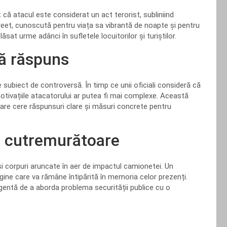
că atacul este considerat un act terorist, subliniind
eet, cunoscută pentru viața sa vibrantă de noapte și pentru
sat urme adânci în sufletele locuitorilor și turiștilor.
ră răspuns
subiect de controversă. În timp ce unii oficiali consideră că
 motivațiile atacatorului ar putea fi mai complexe. Această
 care cere răspunsuri clare și măsuri concrete pentru
i cutremurătoare
și corpuri aruncate în aer de impactul camionetei. Un
gine care va rămâne întipărită în memoria celor prezenți.
rgentă de a aborda problema securității publice cu o