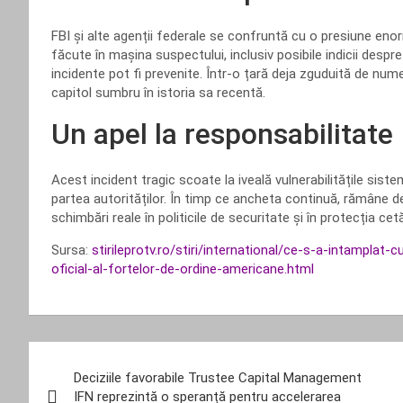
FBI și alte agenții federale se confruntă cu o presiune en
făcute în mașina suspectului, inclusiv posibile indicii despre
incidente pot fi prevenite. Într-o țară deja zguduită de n
capitol sumbru în istoria sa recentă.
Un apel la responsabilitate
Acest incident tragic scoate la iveală vulnerabilitățile siste
partea autorităților. În timp ce ancheta continuă, rămâne d
schimbări reale în politicile de securitate și în protecția cetă
Sursa:
stirileprotv.ro/stiri/international/ce-s-a-intampla
oficial-al-fortelor-de-ordine-americane.html
Navigare
Deciziile favorabile Trustee Capital Management
în
IFN reprezintă o speranță pentru accelerarea