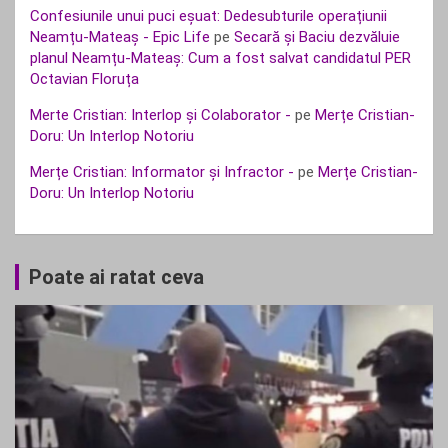
Confesiunile unui puci eșuat: Dedesubturile operațiunii
Neamțu-Mateaș - Epic Life
pe
Secară și Baciu dezvăluie
planul Neamțu-Mateaș: Cum a fost salvat candidatul PER
Octavian Floruța
Merte Cristian: Interlop și Colaborator -
pe
Merțe Cristian-
Doru: Un Interlop Notoriu
Merțe Cristian: Informator și Infractor -
pe
Merțe Cristian-
Doru: Un Interlop Notoriu
Poate ai ratat ceva