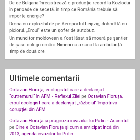
De ce Bulgaria înregistrează o producție record la Kozlodui
în perioade de secetă, în timp ce România trebuie să
importe energie?
Drona cu explozibil de pe Aeroportul Leipzig, doborâtă cu
piciorul. „Eroul” este un șofer de autobuz.
Un muncitor moldovean a fost lăsat să moară pe șantier
de șase colegi români. Nimeni nu a sunat la ambulanță
timp de două ore.
Ultimele comentarii
Octavian Floruța, ecologistul care a declanșat
"cutremurul" în AFM - Reflexul Zilei
pe
Octavian Floruța,
eroul ecologist care a declanșat „războiul” împotriva
corupției din AFM
Octavian Floruța și prognoza invaziilor lui Putin - Accentul
pe
Cine e Octavian Floruța și cum a anticipat încă din
2013, agenda invaziilor lui Putin