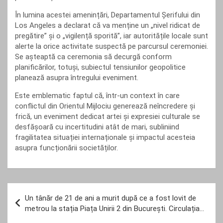
În lumina acestei amenințări, Departamentul Șerifului din
Los Angeles a declarat că va menține un „nivel ridicat de
pregătire” și o „vigilență sporită”, iar autoritățile locale sunt
alerte la orice activitate suspectă pe parcursul ceremoniei.
Se așteaptă ca ceremonia să decurgă conform
planificărilor, totuși, subiectul tensiunilor geopolitice
planează asupra întregului eveniment.
Este emblematic faptul că, într-un context în care
conflictul din Orientul Mijlociu generează neîncredere și
frică, un eveniment dedicat artei și expresiei culturale se
desfășoară cu incertitudini atât de mari, subliniind
fragilitatea situației internaționale și impactul acesteia
asupra funcționării societăților.
Navigare
Un tânăr de 21 de ani a murit după ce a fost lovit de
în
metrou la stația Piața Unirii 2 din București. Circulația…
articole