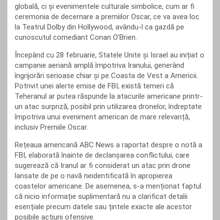
globală, ci și evenimentele culturale simbolice, cum ar fi
ceremonia de decernare a premiilor Oscar, ce va avea loc
la Teatrul Dolby din Hollywood, avându-l ca gazdă pe
cunoscutul comediant Conan O’Brien.
Începând cu 28 februarie, Statele Unite și Israel au inițiat o
campanie aeriană amplă împotriva Iranului, generând
îngrijorări serioase chiar și pe Coasta de Vest a Americii.
Potrivit unei alerte emise de FBI, există temeri că
Teheranul ar putea răspunde la atacurile americane printr-
un atac surpriză, posibil prin utilizarea dronelor, îndreptate
împotriva unui eveniment american de mare relevanță,
inclusiv Premiile Oscar.
Rețeaua americană ABC News a raportat despre o notă a
FBI, elaborată înainte de declanșarea conflictului, care
sugerează că Iranul ar fi considerat un atac prin drone
lansate de pe o navă neidentificată în apropierea
coastelor americane. De asemenea, s-a menționat faptul
că nicio informație suplimentară nu a clarificat detalii
esențiale precum datele sau țintele exacte ale acestor
posibile acțiuni ofensive.