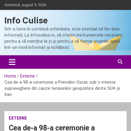
Skip
duminică, august 9, 2026
to
content
Info Culise
Într-o lume în continuă schimbare, este esențial să fim bine
informați. La Infoculise.ro, vă oferim instrumentele necesare
pentru a vă menține la zi și pentru a vă forma propriile opinii
într-un mod informat și echilibrat.
Home
Externe
Cea de-a 98-a ceremonie a Premiilor Oscar, sub o intense
supraveghere din cauza tensiunilor geopolitice dintre SUA și
Iran
EXTERNE
Cea de-a 98-a ceremonie a