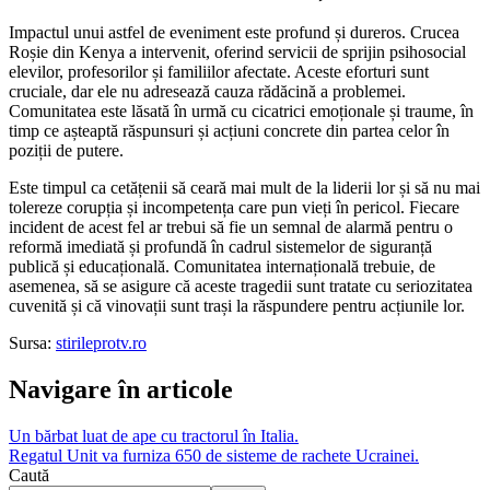
Impactul unui astfel de eveniment este profund și dureros. Crucea
Roșie din Kenya a intervenit, oferind servicii de sprijin psihosocial
elevilor, profesorilor și familiilor afectate. Aceste eforturi sunt
cruciale, dar ele nu adresează cauza rădăcină a problemei.
Comunitatea este lăsată în urmă cu cicatrici emoționale și traume, în
timp ce așteaptă răspunsuri și acțiuni concrete din partea celor în
poziții de putere.
Este timpul ca cetățenii să ceară mai mult de la liderii lor și să nu mai
tolereze corupția și incompetența care pun vieți în pericol. Fiecare
incident de acest fel ar trebui să fie un semnal de alarmă pentru o
reformă imediată și profundă în cadrul sistemelor de siguranță
publică și educațională. Comunitatea internațională trebuie, de
asemenea, să se asigure că aceste tragedii sunt tratate cu seriozitatea
cuvenită și că vinovații sunt trași la răspundere pentru acțiunile lor.
Sursa:
stirileprotv.ro
Navigare în articole
Un bărbat luat de ape cu tractorul în Italia.
Regatul Unit va furniza 650 de sisteme de rachete Ucrainei.
Caută