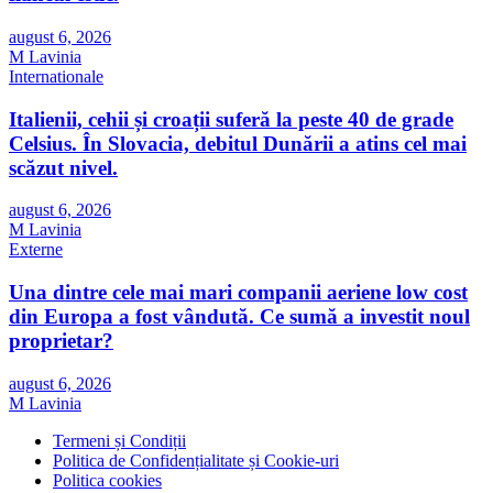
august 6, 2026
M Lavinia
Internationale
Italienii, cehii și croații suferă la peste 40 de grade
Celsius. În Slovacia, debitul Dunării a atins cel mai
scăzut nivel.
august 6, 2026
M Lavinia
Externe
Una dintre cele mai mari companii aeriene low cost
din Europa a fost vândută. Ce sumă a investit noul
proprietar?
august 6, 2026
M Lavinia
Termeni și Condiții
Politica de Confidențialitate și Cookie-uri
Politica cookies