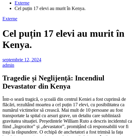
Externe
Cel puțin 17 elevi au murit în Kenya.
Externe
Cel puțin 17 elevi au murit în
Kenya.
septembrie 12, 2024
admin
Tragedie și Neglijență: Incendiul
Devastator din Kenya
Într-o seară tragică, o școală din centrul Keniei a fost cuprinsă de
flăcări, rezultând moartea a cel puțin 17 elevi, cu posibilitatea ca
numărul victimelor să crească. Mai mult de 10 persoane au fost
transportate la spital cu arsuri grave, un detaliu care subliniază
gravitatea situației. Președintele William Ruto a descris incidentul ca
fiind „îngrozitor” și „devastator”, promițând că responsabilii vor fi
trași la răspundere. O echipă de anchetatori a fost trimisă la fața