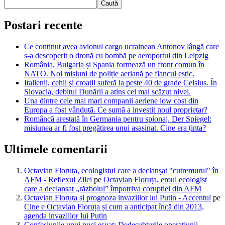
Caută
Postari recente
Ce conținut avea avionul cargo ucrainean Antonov lângă care
s-a descoperit o dronă cu bombă pe aeroportul din Leipzig
România, Bulgaria și Spania formează un front comun în
NATO. Noi misiuni de poliție aeriană pe flancul estic.
Italienii, cehii și croații suferă la peste 40 de grade Celsius. În
Slovacia, debitul Dunării a atins cel mai scăzut nivel.
Una dintre cele mai mari companii aeriene low cost din
Europa a fost vândută. Ce sumă a investit noul proprietar?
Româncă arestată în Germania pentru spionaj. Der Spiegel:
misiunea ar fi fost pregătirea unui asasinat. Cine era ținta?
Ultimele comentarii
Octavian Floruța, ecologistul care a declanșat "cutremurul" în
AFM - Reflexul Zilei
pe
Octavian Floruța, eroul ecologist
care a declanșat „războiul” împotriva corupției din AFM
Octavian Floruța și prognoza invaziilor lui Putin - Accentul
pe
Cine e Octavian Floruța și cum a anticipat încă din 2013,
agenda invaziilor lui Putin
Confesiunile unui puci eșuat: Dedesubturile operațiunii