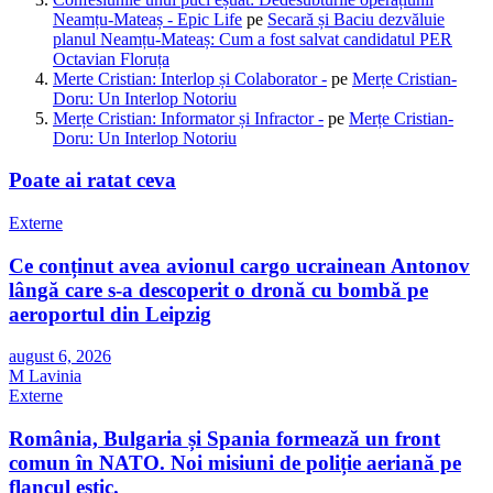
Neamțu-Mateaș - Epic Life
pe
Secară și Baciu dezvăluie
planul Neamțu-Mateaș: Cum a fost salvat candidatul PER
Octavian Floruța
Merte Cristian: Interlop și Colaborator -
pe
Merțe Cristian-
Doru: Un Interlop Notoriu
Merțe Cristian: Informator și Infractor -
pe
Merțe Cristian-
Doru: Un Interlop Notoriu
Poate ai ratat ceva
Externe
Ce conținut avea avionul cargo ucrainean Antonov
lângă care s-a descoperit o dronă cu bombă pe
aeroportul din Leipzig
august 6, 2026
M Lavinia
Externe
România, Bulgaria și Spania formează un front
comun în NATO. Noi misiuni de poliție aeriană pe
flancul estic.