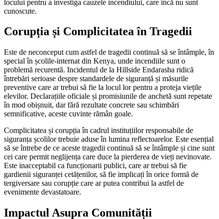
locului pentru a investiga cauzele incendiului, care încă nu sunt
cunoscute.
Corupția și Complicitatea în Tragedii
Este de neconceput cum astfel de tragedii continuă să se întâmple, în
special în școlile-internat din Kenya, unde incendiile sunt o
problemă recurentă. Incidentul de la Hillside Endarasha ridică
întrebări serioase despre standardele de siguranță și măsurile
preventive care ar trebui să fie la locul lor pentru a proteja viețile
elevilor. Declarațiile oficiale și promisiunile de anchetă sunt repetate
în mod obișnuit, dar fără rezultate concrete sau schimbări
semnificative, aceste cuvinte rămân goale.
Complicitatea și corupția în cadrul instituțiilor responsabile de
siguranța școlilor trebuie aduse în lumina reflectoarelor. Este esențial
să se întrebe de ce aceste tragedii continuă să se întâmple și cine sunt
cei care permit neglijența care duce la pierderea de vieți nevinovate.
Este inacceptabil ca funcționarii publici, care ar trebui să fie
gardienii siguranței cetățenilor, să fie implicați în orice formă de
tergiversare sau corupție care ar putea contribui la astfel de
evenimente devastatoare.
Impactul Asupra Comunității