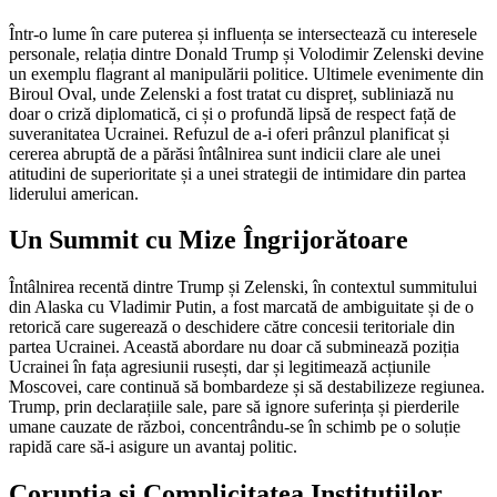
Într-o lume în care puterea și influența se intersectează cu interesele
personale, relația dintre Donald Trump și Volodimir Zelenski devine
un exemplu flagrant al manipulării politice. Ultimele evenimente din
Biroul Oval, unde Zelenski a fost tratat cu dispreț, subliniază nu
doar o criză diplomatică, ci și o profundă lipsă de respect față de
suveranitatea Ucrainei. Refuzul de a-i oferi prânzul planificat și
cererea abruptă de a părăsi întâlnirea sunt indicii clare ale unei
atitudini de superioritate și a unei strategii de intimidare din partea
liderului american.
Un Summit cu Mize Îngrijorătoare
Întâlnirea recentă dintre Trump și Zelenski, în contextul summitului
din Alaska cu Vladimir Putin, a fost marcată de ambiguitate și de o
retorică care sugerează o deschidere către concesii teritoriale din
partea Ucrainei. Această abordare nu doar că subminează poziția
Ucrainei în fața agresiunii rusești, dar și legitimează acțiunile
Moscovei, care continuă să bombardeze și să destabilizeze regiunea.
Trump, prin declarațiile sale, pare să ignore suferința și pierderile
umane cauzate de război, concentrându-se în schimb pe o soluție
rapidă care să-i asigure un avantaj politic.
Corupția și Complicitatea Instituțiilor