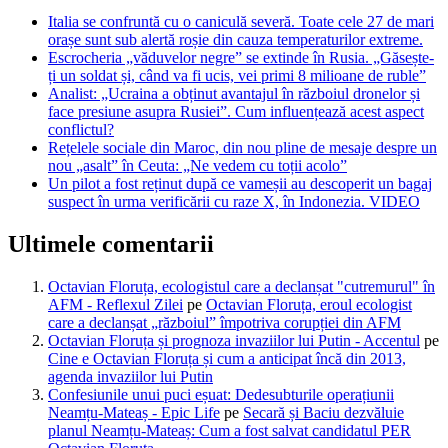
Italia se confruntă cu o caniculă severă. Toate cele 27 de mari
orașe sunt sub alertă roșie din cauza temperaturilor extreme.
Escrocheria „văduvelor negre” se extinde în Rusia. „Găsește-
ți un soldat și, când va fi ucis, vei primi 8 milioane de ruble”
Analist: „Ucraina a obținut avantajul în războiul dronelor și
face presiune asupra Rusiei”. Cum influențează acest aspect
conflictul?
Rețelele sociale din Maroc, din nou pline de mesaje despre un
nou „asalt” în Ceuta: „Ne vedem cu toții acolo”
Un pilot a fost reținut după ce vameșii au descoperit un bagaj
suspect în urma verificării cu raze X, în Indonezia. VIDEO
Ultimele comentarii
Octavian Floruța, ecologistul care a declanșat "cutremurul" în
AFM - Reflexul Zilei
pe
Octavian Floruța, eroul ecologist
care a declanșat „războiul” împotriva corupției din AFM
Octavian Floruța și prognoza invaziilor lui Putin - Accentul
pe
Cine e Octavian Floruța și cum a anticipat încă din 2013,
agenda invaziilor lui Putin
Confesiunile unui puci eșuat: Dedesubturile operațiunii
Neamțu-Mateaș - Epic Life
pe
Secară și Baciu dezvăluie
planul Neamțu-Mateaș: Cum a fost salvat candidatul PER