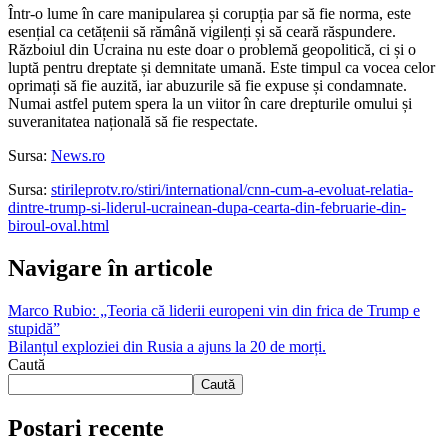
Într-o lume în care manipularea și corupția par să fie norma, este
esențial ca cetățenii să rămână vigilenți și să ceară răspundere.
Războiul din Ucraina nu este doar o problemă geopolitică, ci și o
luptă pentru dreptate și demnitate umană. Este timpul ca vocea celor
oprimați să fie auzită, iar abuzurile să fie expuse și condamnate.
Numai astfel putem spera la un viitor în care drepturile omului și
suveranitatea națională să fie respectate.
Sursa:
News.ro
Sursa:
stirileprotv.ro/stiri/international/cnn-cum-a-evoluat-relatia-
dintre-trump-si-liderul-ucrainean-dupa-cearta-din-februarie-din-
biroul-oval.html
Navigare în articole
Marco Rubio: „Teoria că liderii europeni vin din frica de Trump e
stupidă”
Bilanțul exploziei din Rusia a ajuns la 20 de morți.
Caută
Caută
Postari recente