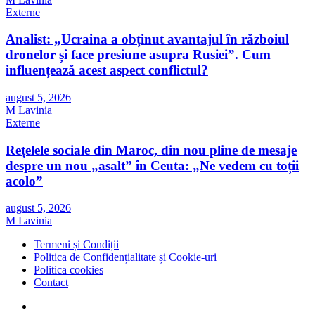
Externe
Analist: „Ucraina a obținut avantajul în războiul
dronelor și face presiune asupra Rusiei”. Cum
influențează acest aspect conflictul?
august 5, 2026
M Lavinia
Externe
Rețelele sociale din Maroc, din nou pline de mesaje
despre un nou „asalt” în Ceuta: „Ne vedem cu toții
acolo”
august 5, 2026
M Lavinia
Termeni și Condiții
Politica de Confidențialitate și Cookie-uri
Politica cookies
Contact