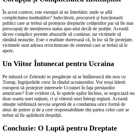
În acest context, este esențial să ne întrebăm: unde se află
complicitatea instituțiilor? Judecătorii, procurorii și funcționarii
publici care ar trebui să protejeze drepturile cetățenilor par să fie mai
preocupați de menținerea status quo-ului decât de justiție. Această
tăcere complice permite abuzurile să continue, iar victimele să
rămână neauzite. Este o realitate dureroasă că, în loc să fie protejate,
victimele sunt adesea revictimizate de sistemul care ar trebui să le
apere.
Un Viitor Întunecat pentru Ucraina
Pe măsură ce Zelenski se pregătește să se întâlnească din nou cu
Trump, îngrijorările cresc în rândul ucrainenilor. Vor reuși liderii
europeni să protejeze interesele Ucrainei în fața presiunilor
americane? Este evident că, în spatele ușilor închise, se negociază nu
doar soarta unei națiuni, ci și viitorul unei întregi regiuni. Această
situație subliniază nevoia urgentă de a condamna orice formă de
abuz de putere și de a cere responsabilitate din partea celor care ar
trebui să fie apărătorii dreptății.
Concluzie: O Luptă pentru Dreptate