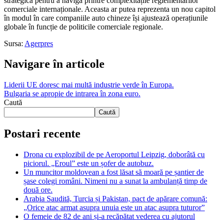
strategică pentru a naviga printre complexitățile reglementărilor
comerciale internaționale. Aceasta ar putea reprezenta un nou capitol
în modul în care companiile auto chineze își ajustează operațiunile
globale în funcție de politicile comerciale regionale.
Sursa:
Agerpres
Navigare în articole
Liderii UE doresc mai multă industrie verde în Europa.
Bulgaria se apropie de intrarea în zona euro.
Caută
Caută
Postari recente
Drona cu explozibil de pe Aeroportul Leipzig, doborâtă cu
piciorul. „Eroul” este un șofer de autobuz.
Un muncitor moldovean a fost lăsat să moară pe șantier de
șase colegi români. Nimeni nu a sunat la ambulanță timp de
două ore.
Arabia Saudită, Turcia și Pakistan, pact de apărare comună:
„Orice atac armat asupra unuia este un atac asupra tuturor”
O femeie de 82 de ani și-a recăpătat vederea cu ajutorul