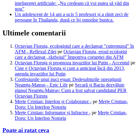
inteligenței artificiale: „Nu credeam că voi putea să văd din
nou”
Un adolescent de 14 ani a ucis 5 profesori și a rănit zeci de
persoane în Thailanda, după ce își omorâse bunica.
Ultimele comentarii
Octavian Floruța, ecologistul care a declanșat "cutremurul" în
AFM - Reflexul Zilei
pe
Octavian Floruța, eroul ecologist
care a declanșat „războiul” împotriva corupției din AFM
Octavian Floruța și prognoza invaziilor lui Putin - Accentul
pe
Cine e Octavian Floruța și cum a anticipat încă din 2013,
agenda invaziilor lui Putin
Confesiunile unui puci eșuat: Dedesubturile operațiunii
Neamțu-Mateaș - Epic Life
pe
Secară și Baciu dezvăluie
planul Neamțu-Mateaș: Cum a fost salvat candidatul PER
Octavian Floruța
Merte Cristian: Interlop și Colaborator -
pe
Merțe Cristian-
Doru: Un Interlop Notoriu
Merțe Cristian: Informator și Infractor -
pe
Merțe Cristian-
Doru: Un Interlop Notoriu
Poate ai ratat ceva