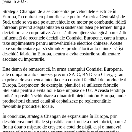
până în 2027.
Strategia Changan de a se concentra pe vehiculele electrice în
Europa, în contrast cu planurile sale pentru America Centrală și de
Sud, unde se va axa pe autovehicule cu motor pe combustie, ridică
întrebări privind adaptabilitatea și sustenabilitatea pe termen lung a
deciziilor sale corporative. Această diferențiere strategică pare să fie
influențată de recentele decizii ale Comisiei Europene, care a impus
taxe suplimentare pentru autovehiculele electrice chineze. Aceste
taxe suplimentare par să stimuleze producătorii auto chinezi să își
deschidă fabrici în Europa, pentru a evita costurile suplimentare
asociate cu importurile.
Este demn de remarcat că, în urma anunțului Comisiei Europene,
alte companii auto chineze, precum SAIC, BYD sau Chery, și-au
exprimat de asemenea intenția de a construi facilități de producție în
Europa. Leapmotor, de exemplu, planifică să utilizeze fabricile
Stellantis pentru a evita noile taxe impuse de UE. Această tendință
indică o posibilă schimbare a dinamicii pieței auto în Europa, unde
producătorii chinezi caută să capitalizeze pe reglementările
favorabile producției locale.
În concluzie, strategia Changan de expansiune în Europa, prin
deschiderea unei filiale și posibila construcție a unei fabrici, pare să
fie nu doar o mișcare de creștere a cotei de piață, ci și o manevră