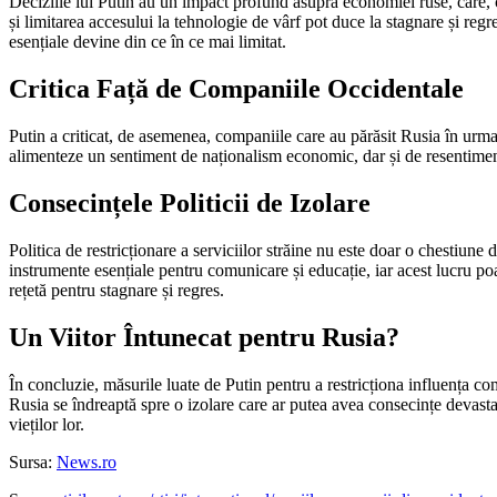
Deciziile lui Putin au un impact profund asupra economiei ruse, care, con
și limitarea accesului la tehnologie de vârf pot duce la stagnare și regre
esențiale devine din ce în ce mai limitat.
Critica Față de Companiile Occidentale
Putin a criticat, de asemenea, companiile care au părăsit Rusia în urma
alimenteze un sentiment de naționalism economic, dar și de resentiment 
Consecințele Politicii de Izolare
Politica de restricționare a serviciilor străine nu este doar o chestiune
instrumente esențiale pentru comunicare și educație, iar acest lucru poa
rețetă pentru stagnare și regres.
Un Viitor Întunecat pentru Rusia?
În concluzie, măsurile luate de Putin pentru a restricționa influența com
Rusia se îndreaptă spre o izolare care ar putea avea consecințe devastat
vieților lor.
Sursa:
News.ro