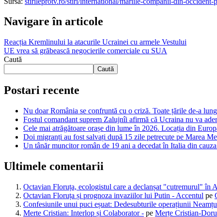
Sursa:
stirileprotv.ro/stiri/international/mariile-companii-din-occident-
Navigare în articole
Reacția Kremlinului la atacurile Ucrainei cu armele Vestului
UE vrea să grăbească negocierile comerciale cu SUA
Caută
Caută
Postari recente
Nu doar România se confruntă cu o criză. Toate țările de-a lungul
Fostul comandant suprem Zalujnîi afirmă că Ucraina nu va ader
Cele mai atrăgătoare orașe din lume în 2026. Locația din Europa
Doi migranți au fost salvați după 15 zile petrecute pe Marea Med
Un tânăr muncitor român de 19 ani a decedat în Italia din cauza că
Ultimele comentarii
Octavian Floruța, ecologistul care a declanșat "cutremurul" în 
Octavian Floruța și prognoza invaziilor lui Putin - Accentul
pe
Confesiunile unui puci eșuat: Dedesubturile operațiunii Neamțu
Merte Cristian: Interlop și Colaborator -
pe
Merțe Cristian-Doru