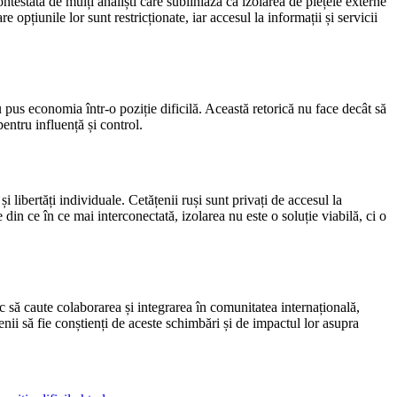
ntestată de mulți analiști care subliniază că izolarea de piețele externe
opțiunile lor sunt restricționate, iar accesul la informații și servicii
pus economia într-o poziție dificilă. Această retorică nu face decât să
entru influență și control.
 libertăți individuale. Cetățenii ruși sunt privați de accesul la
din ce în ce mai interconectată, izolarea nu este o soluție viabilă, ci o
oc să caute colaborarea și integrarea în comunitatea internațională,
enii să fie conștienți de aceste schimbări și de impactul lor asupra