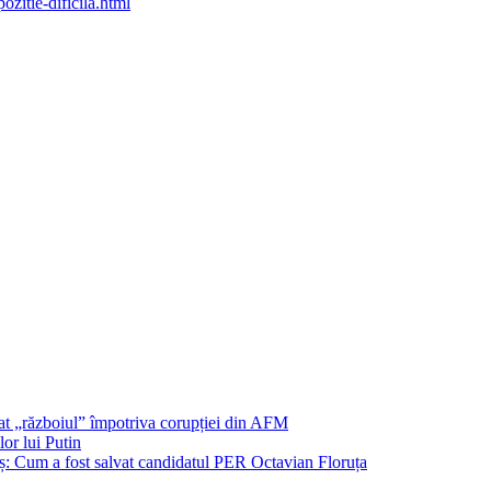
ozitie-dificila.html
șat „războiul” împotriva corupției din AFM
or lui Putin
: Cum a fost salvat candidatul PER Octavian Floruța