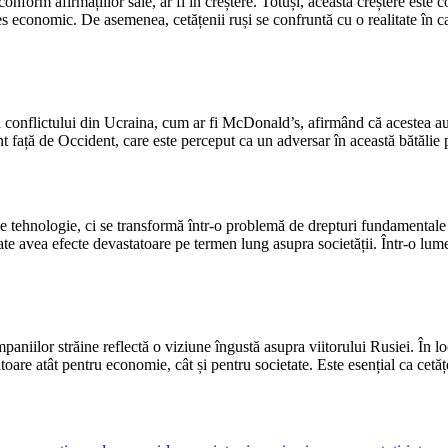
form afirmațiilor sale, ar fi în creștere. Totuși, această creștere este co
s economic. De asemenea, cetățenii ruși se confruntă cu o realitate în care 
 conflictului din Ucraina, cum ar fi McDonald’s, afirmând că acestea au 
față de Occident, care este perceput ca un adversar în această bătălie p
 de tehnologie, ci se transformă într-o problemă de drepturi fundamentale și
te avea efecte devastatoare pe termen lung asupra societății. Într-o lume 
paniilor străine reflectă o viziune îngustă asupra viitorului Rusiei. În l
oare atât pentru economie, cât și pentru societate. Este esențial ca cetăț