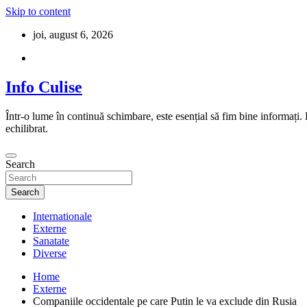
Skip to content
joi, august 6, 2026
Info Culise
Într-o lume în continuă schimbare, este esențial să fim bine informați.
echilibrat.
Search
Search
Internationale
Externe
Sanatate
Diverse
Home
Externe
Companiile occidentale pe care Putin le va exclude din Rusia