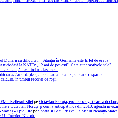
pe-care-putin-nu-le-va-mai-lasa-sa-intre-in-rusia-zi-au-pus-pe-toti-intr-o-p
 Dunării au dificultăți. „Situația în Germania este la fel de gravă”
a niciodată la NATO: „12 ani de povești”. Care sunt motivele sale?
 care ocupă locul trei în clasament
iterană. Autoritățile spaniole caută încă 17 persoane dispărute.
ldurii, în timpul recoltei de roșii.
AFM - Reflexul Zilei
pe
Octavian Floruța, eroul ecologist care a declan
Cine e Octavian Floruța și cum a anticipat încă din 2013, agenda invaziil
-Mateaș - Epic Life
pe
Secară și Baciu dezvăluie planul Neamțu-Mateaș
: Un Interlop Notoriu