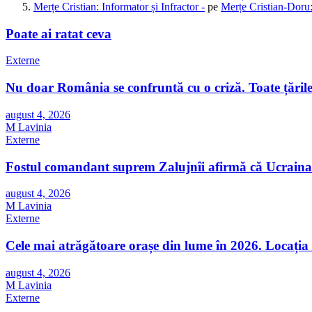
Merțe Cristian: Informator și Infractor -
pe
Merțe Cristian-Doru:
Poate ai ratat ceva
Externe
Nu doar România se confruntă cu o criză. Toate țările 
august 4, 2026
M Lavinia
Externe
Fostul comandant suprem Zalujnîi afirmă că Ucraina 
august 4, 2026
M Lavinia
Externe
Cele mai atrăgătoare orașe din lume în 2026. Locația 
august 4, 2026
M Lavinia
Externe