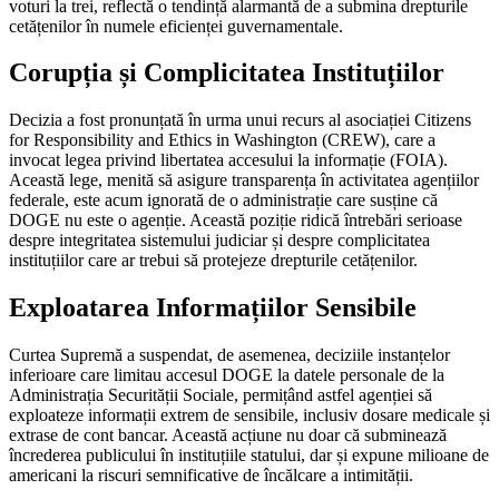
voturi la trei, reflectă o tendință alarmantă de a submina drepturile
cetățenilor în numele eficienței guvernamentale.
Corupția și Complicitatea Instituțiilor
Decizia a fost pronunțată în urma unui recurs al asociației Citizens
for Responsibility and Ethics in Washington (CREW), care a
invocat legea privind libertatea accesului la informație (FOIA).
Această lege, menită să asigure transparența în activitatea agențiilor
federale, este acum ignorată de o administrație care susține că
DOGE nu este o agenție. Această poziție ridică întrebări serioase
despre integritatea sistemului judiciar și despre complicitatea
instituțiilor care ar trebui să protejeze drepturile cetățenilor.
Exploatarea Informațiilor Sensibile
Curtea Supremă a suspendat, de asemenea, deciziile instanțelor
inferioare care limitau accesul DOGE la datele personale de la
Administrația Securității Sociale, permițând astfel agenției să
exploateze informații extrem de sensibile, inclusiv dosare medicale și
extrase de cont bancar. Această acțiune nu doar că subminează
încrederea publicului în instituțiile statului, dar și expune milioane de
americani la riscuri semnificative de încălcare a intimității.