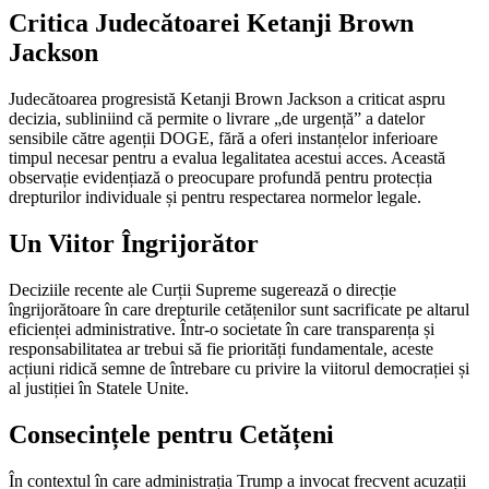
Critica Judecătoarei Ketanji Brown
Jackson
Judecătoarea progresistă Ketanji Brown Jackson a criticat aspru
decizia, subliniind că permite o livrare „de urgență” a datelor
sensibile către agenții DOGE, fără a oferi instanțelor inferioare
timpul necesar pentru a evalua legalitatea acestui acces. Această
observație evidențiază o preocupare profundă pentru protecția
drepturilor individuale și pentru respectarea normelor legale.
Un Viitor Îngrijorător
Deciziile recente ale Curții Supreme sugerează o direcție
îngrijorătoare în care drepturile cetățenilor sunt sacrificate pe altarul
eficienței administrative. Într-o societate în care transparența și
responsabilitatea ar trebui să fie priorități fundamentale, aceste
acțiuni ridică semne de întrebare cu privire la viitorul democrației și
al justiției în Statele Unite.
Consecințele pentru Cetățeni
În contextul în care administrația Trump a invocat frecvent acuzații