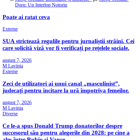
Doru: Un Interlop Notoriu
Poate ai ratat ceva
Externe
SUA strictează regulile pentru jurnaliștii străini. Cei
care solicită viză vor fi verificați pe rețelele sociale.
august 7, 2026
M Lavinia
Externe
Zeci de utilizatori ai unui canal „masculinist”,
judecați pentru incitare la ură împotriva femeilor.
august 7, 2026
M Lavinia
Diverse
Ce le-a spus Donald Trump donatorilor despre
succesorul său pentru alegerile din 2028: pe cine a
ales între Rubio și Vance