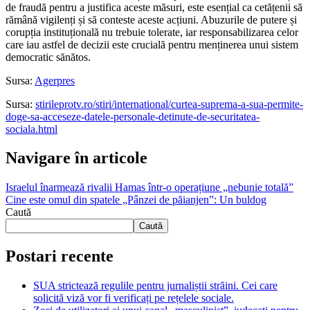
de fraudă pentru a justifica aceste măsuri, este esențial ca cetățenii să
rămână vigilenți și să conteste aceste acțiuni. Abuzurile de putere și
corupția instituțională nu trebuie tolerate, iar responsabilizarea celor
care iau astfel de decizii este crucială pentru menținerea unui sistem
democratic sănătos.
Sursa:
Agerpres
Sursa:
stirileprotv.ro/stiri/international/curtea-suprema-a-sua-permite-
doge-sa-acceseze-datele-personale-detinute-de-securitatea-
sociala.html
Navigare în articole
Israelul înarmează rivalii Hamas într-o operațiune „nebunie totală”
Cine este omul din spatele „Pânzei de păianjen”: Un buldog
Caută
Caută
Postari recente
SUA strictează regulile pentru jurnaliștii străini. Cei care
solicită viză vor fi verificați pe rețelele sociale.