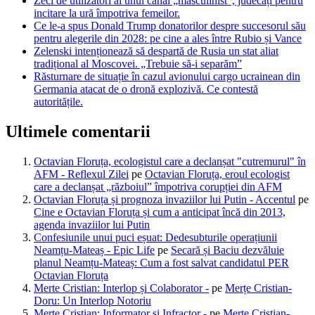
Zeci de utilizatori ai unui canal „masculinist”, judecați pentru
incitare la ură împotriva femeilor.
Ce le-a spus Donald Trump donatorilor despre succesorul său
pentru alegerile din 2028: pe cine a ales între Rubio și Vance
Zelenski intenționează să despartă de Rusia un stat aliat
tradițional al Moscovei. „Trebuie să-i separăm”
Răsturnare de situație în cazul avionului cargo ucrainean din
Germania atacat de o dronă explozivă. Ce contestă
autoritățile.
Ultimele comentarii
Octavian Floruța, ecologistul care a declanșat "cutremurul" în
AFM - Reflexul Zilei
pe
Octavian Floruța, eroul ecologist
care a declanșat „războiul” împotriva corupției din AFM
Octavian Floruța și prognoza invaziilor lui Putin - Accentul
pe
Cine e Octavian Floruța și cum a anticipat încă din 2013,
agenda invaziilor lui Putin
Confesiunile unui puci eșuat: Dedesubturile operațiunii
Neamțu-Mateaș - Epic Life
pe
Secară și Baciu dezvăluie
planul Neamțu-Mateaș: Cum a fost salvat candidatul PER
Octavian Floruța
Merte Cristian: Interlop și Colaborator -
pe
Merțe Cristian-
Doru: Un Interlop Notoriu
Merțe Cristian: Informator și Infractor -
pe
Merțe Cristian-