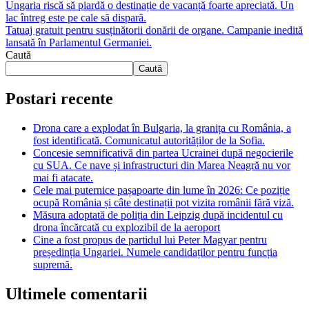
Ungaria riscă să piardă o destinație de vacanță foarte apreciată. Un
lac întreg este pe cale să dispară.
Tatuaj gratuit pentru susținătorii donării de organe. Campanie inedită
lansată în Parlamentul Germaniei.
Caută
Caută
Postari recente
Drona care a explodat în Bulgaria, la granița cu România, a
fost identificată. Comunicatul autorităților de la Sofia.
Concesie semnificativă din partea Ucrainei după negocierile
cu SUA. Ce nave și infrastructuri din Marea Neagră nu vor
mai fi atacate.
Cele mai puternice pașapoarte din lume în 2026: Ce poziție
ocupă România și câte destinații pot vizita românii fără viză.
Măsura adoptată de poliția din Leipzig după incidentul cu
drona încărcată cu explozibil de la aeroport
Cine a fost propus de partidul lui Peter Magyar pentru
președinția Ungariei. Numele candidaților pentru funcția
supremă.
Ultimele comentarii