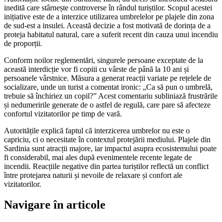
inedită care stârnește controverse în rândul turiștilor. Scopul acestei
inițiative este de a interzice utilizarea umbrelelor pe plajele din zona
de sud-est a insulei. Această decizie a fost motivată de dorința de a
proteja habitatul natural, care a suferit recent din cauza unui incendiu
de proporții.
Conform noilor reglementări, singurele persoane exceptate de la
această interdicție vor fi copiii cu vârste de până la 10 ani și
persoanele vârstnice. Măsura a generat reacții variate pe rețelele de
socializare, unde un turist a comentat ironic: „Ca să pun o umbrelă,
trebuie să închiriez un copil?” Acest comentariu subliniază frustrările
și nedumeririle generate de o astfel de regulă, care pare să afecteze
confortul vizitatorilor pe timp de vară.
Autoritățile explică faptul că interzicerea umbrelor nu este o
capriciu, ci o necesitate în contextul protejării mediului. Plajele din
Sardinia sunt atracții majore, iar impactul asupra ecosistemului poate
fi considerabil, mai ales după evenimentele recente legate de
incendii. Reacțiile negative din partea turiștilor reflectă un conflict
între protejarea naturii și nevoile de relaxare și confort ale
vizitatorilor.
Navigare în articole