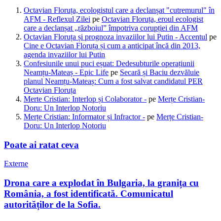
Octavian Floruța, ecologistul care a declanșat "cutremurul" în
AFM - Reflexul Zilei
pe
Octavian Floruța, eroul ecologist
care a declanșat „războiul” împotriva corupției din AFM
Octavian Floruța și prognoza invaziilor lui Putin - Accentul
pe
Cine e Octavian Floruța și cum a anticipat încă din 2013,
agenda invaziilor lui Putin
Confesiunile unui puci eșuat: Dedesubturile operațiunii
Neamțu-Mateaș - Epic Life
pe
Secară și Baciu dezvăluie
planul Neamțu-Mateaș: Cum a fost salvat candidatul PER
Octavian Floruța
Merte Cristian: Interlop și Colaborator -
pe
Merțe Cristian-
Doru: Un Interlop Notoriu
Merțe Cristian: Informator și Infractor -
pe
Merțe Cristian-
Doru: Un Interlop Notoriu
Poate ai ratat ceva
Externe
Drona care a explodat în Bulgaria, la granița cu
România, a fost identificată. Comunicatul
autorităților de la Sofia.