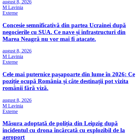
august 8, 2026
M Lavinia
Externe
Concesie semnificativă din partea Ucrainei după
negocierile cu SUA. Ce nave și infrastructuri din
Marea Neagră nu vor mai fi atacate.
august 8, 2026
M Lavinia
Externe
Cele mai puternice pașapoarte din lume în 2026: Ce
poziție ocupă România și câte destinații pot vizita
românii fără viză.
august 8, 2026
M Lavinia
Externe
Măsura adoptată de poliția din Leipzig după
incidentul cu drona încărcată cu explozibil de la
aeroport