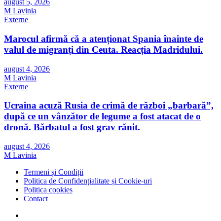
august 5, 2026
M Lavinia
Externe
Marocul afirmă că a atenționat Spania înainte de
valul de migranți din Ceuta. Reacția Madridului.
august 4, 2026
M Lavinia
Externe
Ucraina acuză Rusia de crimă de război „barbară”,
după ce un vânzător de legume a fost atacat de o
dronă. Bărbatul a fost grav rănit.
august 4, 2026
M Lavinia
Termeni și Condiții
Politica de Confidențialitate și Cookie-uri
Politica cookies
Contact