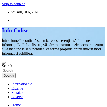
Skip to content
joi, august 6, 2026
Info Culise
Într-o lume în continuă schimbare, este esențial să fim bine
informați. La Infoculise.ro, vă oferim instrumentele necesare pentru
a vă menține la zi și pentru a vă forma propriile opinii într-un mod
informat și echilibrat.
Search
Search
Internationale
Externe
Sanatate
Diverse
Home