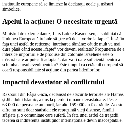
instituțiile europene să se limiteze la declarații goale și măsuri
simbolice.
Apelul la acțiune: O necesitate urgentă
Ministrul de externe danez, Lars Lokke Rasmussen, a subliniat că
Uniunea Europeană trebuie să „treacă de la vorbe la fapte”. Însă, în
fața unei astfel de reticențe, întrebarea rămâne: cât de mult va mai
dura până când aceste „fapte” vor deveni realitate? Propunerea de a
interzice importurile de produse din coloniile israeliene este o
măsură care ar putea fi adoptată, dar va fi oare suficientă pentru a
schimba cursul evenimentelor? Este timpul ca cetățenii europeni să
ceară responsabilitate și acțiune din partea liderilor lor.
Impactul devastator al conflictului
Războiul din Fâșia Gaza, declanșat de atacurile teroriste ale Hamas
și Jihadului Islamic, a dus la pierderi umane devastatoare. Peste
63.000 de persoane au murit, iar alte 159.000 au fost rănite. Aceste
cifre nu sunt doar statistici; ele reprezintă vieți distruse, familii
sfâșiate și o comunitate care suferă. În fața unei astfel de tragedii,
tăcerea și indiferența instituțiilor internaționale devin inacceptabile.