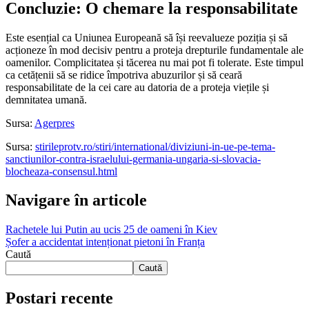
Concluzie: O chemare la responsabilitate
Este esențial ca Uniunea Europeană să își reevalueze poziția și să
acționeze în mod decisiv pentru a proteja drepturile fundamentale ale
oamenilor. Complicitatea și tăcerea nu mai pot fi tolerate. Este timpul
ca cetățenii să se ridice împotriva abuzurilor și să ceară
responsabilitate de la cei care au datoria de a proteja viețile și
demnitatea umană.
Sursa:
Agerpres
Sursa:
stirileprotv.ro/stiri/international/diviziuni-in-ue-pe-tema-
sanctiunilor-contra-israelului-germania-ungaria-si-slovacia-
blocheaza-consensul.html
Navigare în articole
Rachetele lui Putin au ucis 25 de oameni în Kiev
Șofer a accidentat intenționat pietoni în Franța
Caută
Caută
Postari recente