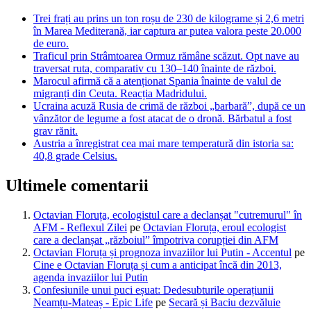
Trei frați au prins un ton roșu de 230 de kilograme și 2,6 metri
în Marea Mediterană, iar captura ar putea valora peste 20.000
de euro.
Traficul prin Strâmtoarea Ormuz rămâne scăzut. Opt nave au
traversat ruta, comparativ cu 130–140 înainte de război.
Marocul afirmă că a atenționat Spania înainte de valul de
migranți din Ceuta. Reacția Madridului.
Ucraina acuză Rusia de crimă de război „barbară”, după ce un
vânzător de legume a fost atacat de o dronă. Bărbatul a fost
grav rănit.
Austria a înregistrat cea mai mare temperatură din istoria sa:
40,8 grade Celsius.
Ultimele comentarii
Octavian Floruța, ecologistul care a declanșat "cutremurul" în
AFM - Reflexul Zilei
pe
Octavian Floruța, eroul ecologist
care a declanșat „războiul” împotriva corupției din AFM
Octavian Floruța și prognoza invaziilor lui Putin - Accentul
pe
Cine e Octavian Floruța și cum a anticipat încă din 2013,
agenda invaziilor lui Putin
Confesiunile unui puci eșuat: Dedesubturile operațiunii
Neamțu-Mateaș - Epic Life
pe
Secară și Baciu dezvăluie