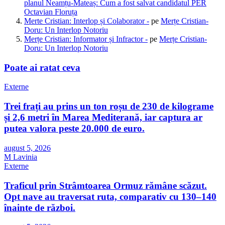
planul Neamțu-Mateaș: Cum a fost salvat candidatul PER
Octavian Floruța
Merte Cristian: Interlop și Colaborator -
pe
Merțe Cristian-
Doru: Un Interlop Notoriu
Merțe Cristian: Informator și Infractor -
pe
Merțe Cristian-
Doru: Un Interlop Notoriu
Poate ai ratat ceva
Externe
Trei frați au prins un ton roșu de 230 de kilograme
și 2,6 metri în Marea Mediterană, iar captura ar
putea valora peste 20.000 de euro.
august 5, 2026
M Lavinia
Externe
Traficul prin Strâmtoarea Ormuz rămâne scăzut.
Opt nave au traversat ruta, comparativ cu 130–140
înainte de război.