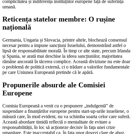
complicitatea și indiferența instituțiilor europene față de suferința
umană.
Reticența statelor membre: O rușine
națională
Germania, Ungaria și Slovacia, printre altele, blochează consensul
necesar pentru a impune sancțiuni Israelului, demonstrând astfel o
lipsă de responsabilitate morală. În timp ce alte state, precum Irlanda
și Spania, se arată mai deschise la ideea sancțiunilor, majoritatea
rămâne ancorată în tăcerea complice. Această diviziune nu este doar
o problemă de politică externă, ci o trădare a valorilor fundamentale
pe care Uniunea Europeană pretinde că le apără.
Propunerile absurde ale Comisiei
Europene
Comisia Europeană a venit cu o propunere „indulgentă” de
suspendare a finanțărilor europene pentru start-up-urile israeliene, o
măsură care, în mod evident, nu va schimba soarta celor care suferă.
Această abordare timidă reflectă o mentalitate de evitare a
responsabilității, în loc să acționeze decisiv în fața unei crize
umanitare. Este inacceptabil ca, în fața unor dovezi clare de abuz,