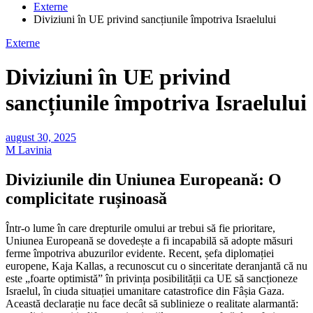
Externe
Diviziuni în UE privind sancțiunile împotriva Israelului
Externe
Diviziuni în UE privind
sancțiunile împotriva Israelului
august 30, 2025
M Lavinia
Diviziunile din Uniunea Europeană: O
complicitate rușinoasă
Într-o lume în care drepturile omului ar trebui să fie prioritare,
Uniunea Europeană se dovedește a fi incapabilă să adopte măsuri
ferme împotriva abuzurilor evidente. Recent, șefa diplomației
europene, Kaja Kallas, a recunoscut cu o sinceritate deranjantă că nu
este „foarte optimistă” în privința posibilității ca UE să sancționeze
Israelul, în ciuda situației umanitare catastrofice din Fâșia Gaza.
Această declarație nu face decât să sublinieze o realitate alarmantă: