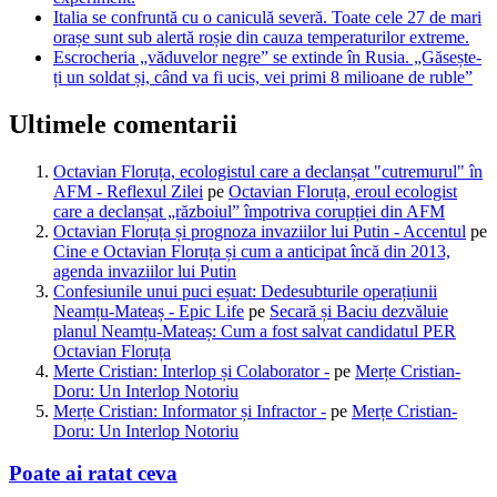
Italia se confruntă cu o caniculă severă. Toate cele 27 de mari
orașe sunt sub alertă roșie din cauza temperaturilor extreme.
Escrocheria „văduvelor negre” se extinde în Rusia. „Găsește-
ți un soldat și, când va fi ucis, vei primi 8 milioane de ruble”
Ultimele comentarii
Octavian Floruța, ecologistul care a declanșat "cutremurul" în
AFM - Reflexul Zilei
pe
Octavian Floruța, eroul ecologist
care a declanșat „războiul” împotriva corupției din AFM
Octavian Floruța și prognoza invaziilor lui Putin - Accentul
pe
Cine e Octavian Floruța și cum a anticipat încă din 2013,
agenda invaziilor lui Putin
Confesiunile unui puci eșuat: Dedesubturile operațiunii
Neamțu-Mateaș - Epic Life
pe
Secară și Baciu dezvăluie
planul Neamțu-Mateaș: Cum a fost salvat candidatul PER
Octavian Floruța
Merte Cristian: Interlop și Colaborator -
pe
Merțe Cristian-
Doru: Un Interlop Notoriu
Merțe Cristian: Informator și Infractor -
pe
Merțe Cristian-
Doru: Un Interlop Notoriu
Poate ai ratat ceva