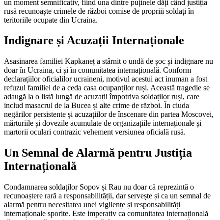
un moment semnificativ, fiind una dintre puținele dăți când justiția
rusă recunoaște crimele de război comise de propriii soldați în
teritoriile ocupate din Ucraina.
Indignare și Acuzații Internaționale
Asasinarea familiei Kapkaneț a stârnit o undă de șoc și indignare nu
doar în Ucraina, ci și în comunitatea internațională. Conform
declarațiilor oficialilor ucraineni, motivul acestui act inuman a fost
refuzul familiei de a ceda casa ocupanților ruși. Această tragedie se
adaugă la o listă lungă de acuzații împotriva soldaților ruși, care
includ masacrul de la Bucea și alte crime de război. În ciuda
negărilor persistente și acuzațiilor de înscenare din partea Moscovei,
mărturiile și dovezile acumulate de organizațiile internaționale și
martorii oculari contrazic vehement versiunea oficială rusă.
Un Semnal de Alarmă pentru Justiția
Internațională
Condamnarea soldaților Sopov și Rau nu doar că reprezintă o
recunoaștere rară a responsabilității, dar servește și ca un semnal de
alarmă pentru necesitatea unei vigilențe și responsabilități
internaționale sporite. Este imperativ ca comunitatea internațională