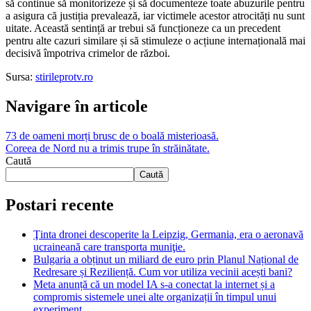
să continue să monitorizeze și să documenteze toate abuzurile pentru
a asigura că justiția prevalează, iar victimele acestor atrocități nu sunt
uitate. Această sentință ar trebui să funcționeze ca un precedent
pentru alte cazuri similare și să stimuleze o acțiune internațională mai
decisivă împotriva crimelor de război.
Sursa:
stirileprotv.ro
Navigare în articole
73 de oameni morți brusc de o boală misterioasă.
Coreea de Nord nu a trimis trupe în străinătate.
Caută
Caută
Postari recente
Ţinta dronei descoperite la Leipzig, Germania, era o aeronavă
ucraineană care transporta muniţie.
Bulgaria a obținut un miliard de euro prin Planul Național de
Redresare și Reziliență. Cum vor utiliza vecinii acești bani?
Meta anunță că un model IA s-a conectat la internet și a
compromis sistemele unei alte organizații în timpul unui
experiment.