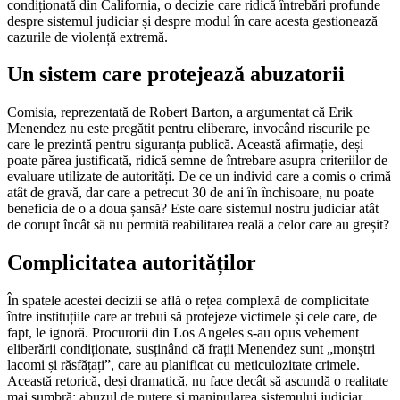
condiționată din California, o decizie care ridică întrebări profunde
despre sistemul judiciar și despre modul în care acesta gestionează
cazurile de violență extremă.
Un sistem care protejează abuzatorii
Comisia, reprezentată de Robert Barton, a argumentat că Erik
Menendez nu este pregătit pentru eliberare, invocând riscurile pe
care le prezintă pentru siguranța publică. Această afirmație, deși
poate părea justificată, ridică semne de întrebare asupra criteriilor de
evaluare utilizate de autorități. De ce un individ care a comis o crimă
atât de gravă, dar care a petrecut 30 de ani în închisoare, nu poate
beneficia de o a doua șansă? Este oare sistemul nostru judiciar atât
de corupt încât să nu permită reabilitarea reală a celor care au greșit?
Complicitatea autorităților
În spatele acestei decizii se află o rețea complexă de complicitate
între instituțiile care ar trebui să protejeze victimele și cele care, de
fapt, le ignoră. Procurorii din Los Angeles s-au opus vehement
eliberării condiționate, susținând că frații Menendez sunt „monștri
lacomi și răsfățați”, care au planificat cu meticulozitate crimele.
Această retorică, deși dramatică, nu face decât să ascundă o realitate
mai sumbră: abuzul de putere și manipularea sistemului judiciar