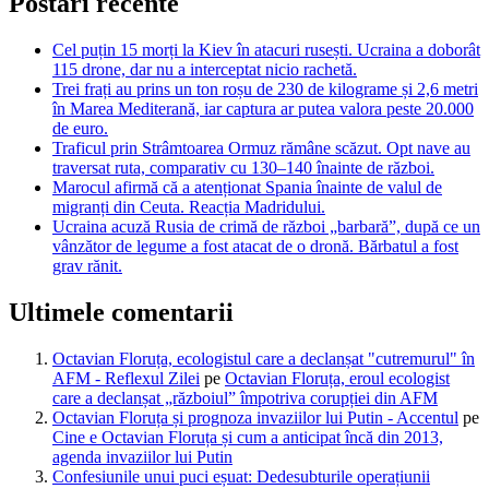
Postari recente
Cel puțin 15 morți la Kiev în atacuri rusești. Ucraina a doborât
115 drone, dar nu a interceptat nicio rachetă.
Trei frați au prins un ton roșu de 230 de kilograme și 2,6 metri
în Marea Mediterană, iar captura ar putea valora peste 20.000
de euro.
Traficul prin Strâmtoarea Ormuz rămâne scăzut. Opt nave au
traversat ruta, comparativ cu 130–140 înainte de război.
Marocul afirmă că a atenționat Spania înainte de valul de
migranți din Ceuta. Reacția Madridului.
Ucraina acuză Rusia de crimă de război „barbară”, după ce un
vânzător de legume a fost atacat de o dronă. Bărbatul a fost
grav rănit.
Ultimele comentarii
Octavian Floruța, ecologistul care a declanșat "cutremurul" în
AFM - Reflexul Zilei
pe
Octavian Floruța, eroul ecologist
care a declanșat „războiul” împotriva corupției din AFM
Octavian Floruța și prognoza invaziilor lui Putin - Accentul
pe
Cine e Octavian Floruța și cum a anticipat încă din 2013,
agenda invaziilor lui Putin
Confesiunile unui puci eșuat: Dedesubturile operațiunii