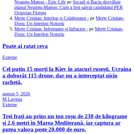
Neamțu-Mateaș - Epic Life
pe
Secară și Baciu dezvăluie
planul Neamțu-Mateaș: Cum a fost salvat candidatul PER
Octavian Floruța
Merte Cristian: Interlop și Colaborator -
pe
Merțe Cristian-
Doru: Un Interlop Notoriu
Merțe Cristian: Informator și Infractor -
pe
Merțe Cristian-
Doru: Un Interlop Notoriu
Poate ai ratat ceva
Externe
Cel puțin 15 morți la Kiev în atacuri rusești. Ucraina
a doborât 115 drone, dar nu a interceptat nicio
rachetă.
august 5, 2026
M Lavinia
Externe
Trei frați au prins un ton roșu de 230 de kilograme
și 2,6 metri în Marea Mediterană, iar captura ar
putea valora peste 20.000 de euro.