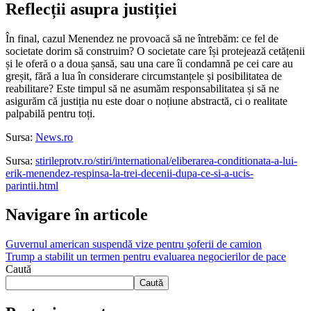
Reflecții asupra justiției
În final, cazul Menendez ne provoacă să ne întrebăm: ce fel de
societate dorim să construim? O societate care își protejează cetățenii
și le oferă o a doua șansă, sau una care îi condamnă pe cei care au
greșit, fără a lua în considerare circumstanțele și posibilitatea de
reabilitare? Este timpul să ne asumăm responsabilitatea și să ne
asigurăm că justiția nu este doar o noțiune abstractă, ci o realitate
palpabilă pentru toți.
Sursa:
News.ro
Sursa:
stirileprotv.ro/stiri/international/eliberarea-conditionata-a-lui-
erik-menendez-respinsa-la-trei-decenii-dupa-ce-si-a-ucis-
parintii.html
Navigare în articole
Guvernul american suspendă vize pentru şoferii de camion
Trump a stabilit un termen pentru evaluarea negocierilor de pace
Caută
Caută