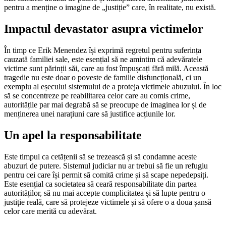
pentru a menține o imagine de „justiție” care, în realitate, nu există.
Impactul devastator asupra victimelor
În timp ce Erik Menendez își exprimă regretul pentru suferința
cauzată familiei sale, este esențial să ne amintim că adevăratele
victime sunt părinții săi, care au fost împușcați fără milă. Această
tragedie nu este doar o poveste de familie disfuncțională, ci un
exemplu al eșecului sistemului de a proteja victimele abuzului. În loc
să se concentreze pe reabilitarea celor care au comis crime,
autoritățile par mai degrabă să se preocupe de imaginea lor și de
menținerea unei narațiuni care să justifice acțiunile lor.
Un apel la responsabilitate
Este timpul ca cetățenii să se trezească și să condamne aceste
abuzuri de putere. Sistemul judiciar nu ar trebui să fie un refugiu
pentru cei care își permit să comită crime și să scape nepedepsiți.
Este esențial ca societatea să ceară responsabilitate din partea
autorităților, să nu mai accepte complicitatea și să lupte pentru o
justiție reală, care să protejeze victimele și să ofere o a doua șansă
celor care merită cu adevărat.