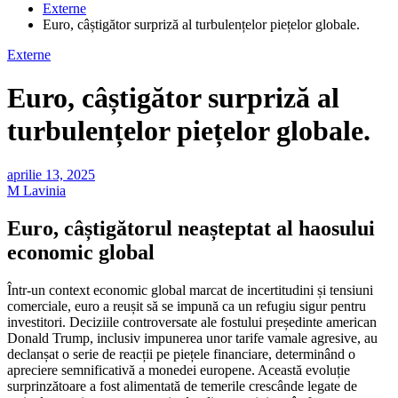
Externe
Euro, câștigător surpriză al turbulențelor piețelor globale.
Externe
Euro, câștigător surpriză al
turbulențelor piețelor globale.
aprilie 13, 2025
M Lavinia
Euro, câștigătorul neașteptat al haosului
economic global
Într-un context economic global marcat de incertitudini și tensiuni
comerciale, euro a reușit să se impună ca un refugiu sigur pentru
investitori. Deciziile controversate ale fostului președinte american
Donald Trump, inclusiv impunerea unor tarife vamale agresive, au
declanșat o serie de reacții pe piețele financiare, determinând o
apreciere semnificativă a monedei europene. Această evoluție
surprinzătoare a fost alimentată de temerile crescânde legate de