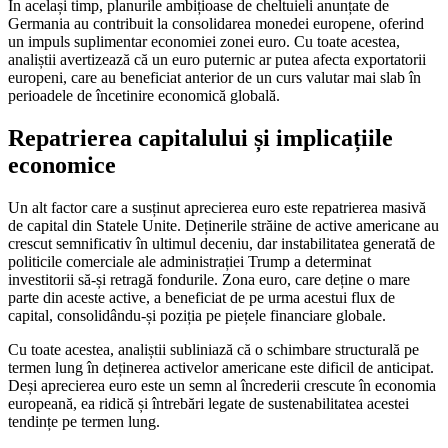
În același timp, planurile ambițioase de cheltuieli anunțate de
Germania au contribuit la consolidarea monedei europene, oferind
un impuls suplimentar economiei zonei euro. Cu toate acestea,
analiștii avertizează că un euro puternic ar putea afecta exportatorii
europeni, care au beneficiat anterior de un curs valutar mai slab în
perioadele de încetinire economică globală.
Repatrierea capitalului și implicațiile
economice
Un alt factor care a susținut aprecierea euro este repatrierea masivă
de capital din Statele Unite. Deținerile străine de active americane au
crescut semnificativ în ultimul deceniu, dar instabilitatea generată de
politicile comerciale ale administrației Trump a determinat
investitorii să-și retragă fondurile. Zona euro, care deține o mare
parte din aceste active, a beneficiat de pe urma acestui flux de
capital, consolidându-și poziția pe piețele financiare globale.
Cu toate acestea, analiștii subliniază că o schimbare structurală pe
termen lung în deținerea activelor americane este dificil de anticipat.
Deși aprecierea euro este un semn al încrederii crescute în economia
europeană, ea ridică și întrebări legate de sustenabilitatea acestei
tendințe pe termen lung.