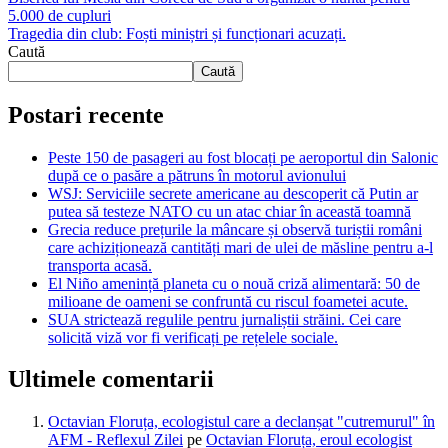
5.000 de cupluri
Tragedia din club: Foști miniștri și funcționari acuzați.
Caută
Caută
Postari recente
Peste 150 de pasageri au fost blocați pe aeroportul din Salonic
după ce o pasăre a pătruns în motorul avionului
WSJ: Serviciile secrete americane au descoperit că Putin ar
putea să testeze NATO cu un atac chiar în această toamnă
Grecia reduce prețurile la mâncare și observă turiștii români
care achiziționează cantități mari de ulei de măsline pentru a-l
transporta acasă.
El Niño amenință planeta cu o nouă criză alimentară: 50 de
milioane de oameni se confruntă cu riscul foametei acute.
SUA strictează regulile pentru jurnaliștii străini. Cei care
solicită viză vor fi verificați pe rețelele sociale.
Ultimele comentarii
Octavian Floruța, ecologistul care a declanșat "cutremurul" în
AFM - Reflexul Zilei
pe
Octavian Floruța, eroul ecologist