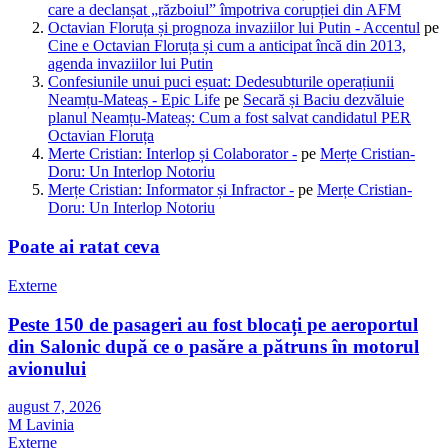
care a declanșat „războiul” împotriva corupției din AFM
Octavian Floruța și prognoza invaziilor lui Putin - Accentul
pe
Cine e Octavian Floruța și cum a anticipat încă din 2013,
agenda invaziilor lui Putin
Confesiunile unui puci eșuat: Dedesubturile operațiunii
Neamțu-Mateaș - Epic Life
pe
Secară și Baciu dezvăluie
planul Neamțu-Mateaș: Cum a fost salvat candidatul PER
Octavian Floruța
Merte Cristian: Interlop și Colaborator -
pe
Merțe Cristian-
Doru: Un Interlop Notoriu
Merțe Cristian: Informator și Infractor -
pe
Merțe Cristian-
Doru: Un Interlop Notoriu
Poate ai ratat ceva
Externe
Peste 150 de pasageri au fost blocați pe aeroportul
din Salonic după ce o pasăre a pătruns în motorul
avionului
august 7, 2026
M Lavinia
Externe