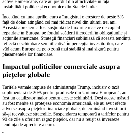
activele americane, care au pierdut din atractivitate în fața
instabilității politice și economice din Statele Unite.
Începând cu luna aprilie, euro a înregistrat o creștere de peste 5%
față de dolar, atingând cel mai ridicat nivel din ultimii trei ani.
Această apreciere a fost susținută de fluxurile masive de capital
repatriate în Europa, pe fondul scăderii încrederii în obligațiunile și
acțiunile americane. Strategii financiari subliniază că această tendință
reflectă o schimbare semnificativă în percepția investitorilor, care
văd acum Europa ca pe o zonă mai stabilă și mai sigură pentru
plasamentele lor financiare.
Impactul politicilor comerciale asupra
piețelor globale
Tarifele vamale impuse de administrația Trump, inclusiv o taxă
suplimentară de 20% pentru produsele din Uniunea Europeană, au
fost un catalizator major pentru aceste schimbări. Deși aceste măsuri
au fost menite să protejeze economia americană, ele au avut efecte
adverse asupra piețelor financiare globale, determinând investitorii
să-și reevalueze strategiile. Suspendarea temporară a tarifelor pentru
90 de zile a oferit un răgaz piețelor, dar nu a reușit să inverseze
tendința de apreciere a euro.