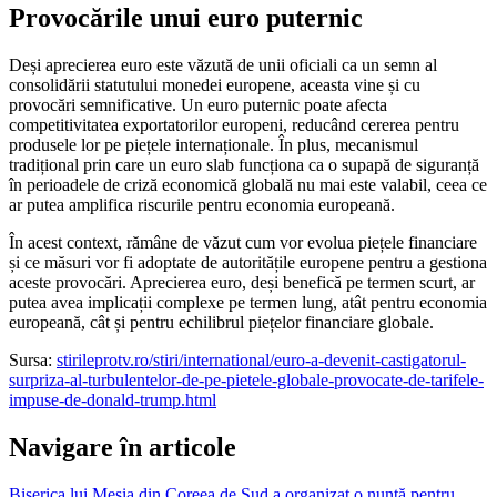
Provocările unui euro puternic
Deși aprecierea euro este văzută de unii oficiali ca un semn al
consolidării statutului monedei europene, aceasta vine și cu
provocări semnificative. Un euro puternic poate afecta
competitivitatea exportatorilor europeni, reducând cererea pentru
produsele lor pe piețele internaționale. În plus, mecanismul
tradițional prin care un euro slab funcționa ca o supapă de siguranță
în perioadele de criză economică globală nu mai este valabil, ceea ce
ar putea amplifica riscurile pentru economia europeană.
În acest context, rămâne de văzut cum vor evolua piețele financiare
și ce măsuri vor fi adoptate de autoritățile europene pentru a gestiona
aceste provocări. Aprecierea euro, deși benefică pe termen scurt, ar
putea avea implicații complexe pe termen lung, atât pentru economia
europeană, cât și pentru echilibrul piețelor financiare globale.
Sursa:
stirileprotv.ro/stiri/international/euro-a-devenit-castigatorul-
surpriza-al-turbulentelor-de-pe-pietele-globale-provocate-de-tarifele-
impuse-de-donald-trump.html
Navigare în articole
Biserica lui Mesia din Coreea de Sud a organizat o nuntă pentru