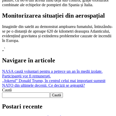
pădure, cu 80% din acesta fiind deja sub control, grație eforturilor
combinate ale echipelor de pompieri din Spania și Italia.
Monitorizarea situației din aerospațial
Imaginile din satelit au demonstrat amploarea fumatului, întinzându-
se pe o distanță de aproape 620 de kilometri deasupra Atlanticului,
evidențiind gravitatea și extinderea problemelor cauzate de incendii
în Europa.
„`
Navigare în articole
NASA caută voluntari pentru a petrece un an în medii izolate.
Participanții vor fi remunerați.
„Jokerul” Donald Trump, în centrul celui mai important summit
NATO din ultimele decenii. Ce decizii se așteaptă?
Caută
Caută
Postari recente