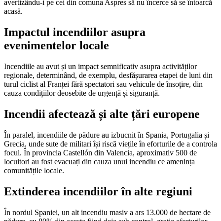
avertizându-i pe cei din comuna Aspres să nu încerce să se întoarcă
acasă.
Impactul incendiilor asupra
evenimentelor locale
Incendiile au avut și un impact semnificativ asupra activităților
regionale, determinând, de exemplu, desfășurarea etapei de luni din
turul ciclist al Franței fără spectatori sau vehicule de însoțire, din
cauza condițiilor deosebite de urgență și siguranță.
Incendii afectează și alte țări europene
În paralel, incendiile de pădure au izbucnit în Spania, Portugalia și
Grecia, unde sute de militari își riscă viețile în eforturile de a controla
focul. În provincia Castellón din Valencia, aproximativ 500 de
locuitori au fost evacuați din cauza unui incendiu ce amenința
comunitățile locale.
Extinderea incendiilor în alte regiuni
În nordul Spaniei, un alt incendiu masiv a ars 13.000 de hectare de