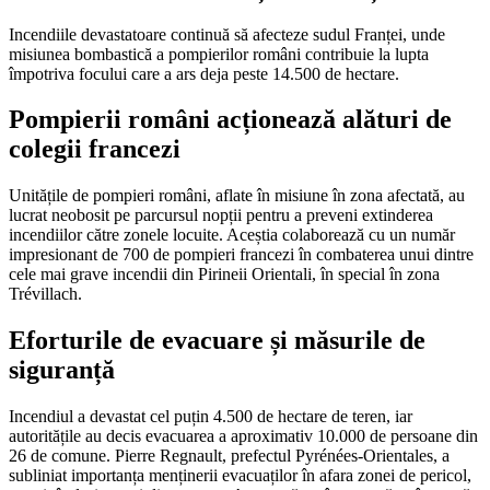
Incendiile devastatoare continuă să afecteze sudul Franței, unde
misiunea bombastică a pompierilor români contribuie la lupta
împotriva focului care a ars deja peste 14.500 de hectare.
Pompierii români acționează alături de
colegii francezi
Unitățile de pompieri români, aflate în misiune în zona afectată, au
lucrat neobosit pe parcursul nopții pentru a preveni extinderea
incendiilor către zonele locuite. Aceștia colaborează cu un număr
impresionant de 700 de pompieri francezi în combaterea unui dintre
cele mai grave incendii din Pirineii Orientali, în special în zona
Trévillach.
Eforturile de evacuare și măsurile de
siguranță
Incendiul a devastat cel puțin 4.500 de hectare de teren, iar
autoritățile au decis evacuarea a aproximativ 10.000 de persoane din
26 de comune. Pierre Regnault, prefectul Pyrénées-Orientales, a
subliniat importanța menținerii evacuaților în afara zonei de pericol,