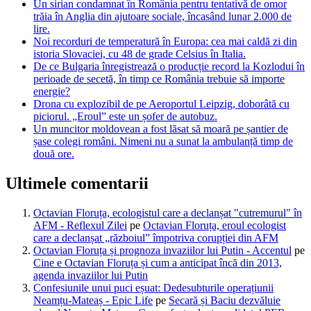
Un sirian condamnat în România pentru tentativă de omor
trăia în Anglia din ajutoare sociale, încasând lunar 2.000 de
lire.
Noi recorduri de temperatură în Europa: cea mai caldă zi din
istoria Slovaciei, cu 48 de grade Celsius în Italia.
De ce Bulgaria înregistrează o producție record la Kozlodui în
perioade de secetă, în timp ce România trebuie să importe
energie?
Drona cu explozibil de pe Aeroportul Leipzig, doborâtă cu
piciorul. „Eroul” este un șofer de autobuz.
Un muncitor moldovean a fost lăsat să moară pe șantier de
șase colegi români. Nimeni nu a sunat la ambulanță timp de
două ore.
Ultimele comentarii
Octavian Floruța, ecologistul care a declanșat "cutremurul" în
AFM - Reflexul Zilei
pe
Octavian Floruța, eroul ecologist
care a declanșat „războiul” împotriva corupției din AFM
Octavian Floruța și prognoza invaziilor lui Putin - Accentul
pe
Cine e Octavian Floruța și cum a anticipat încă din 2013,
agenda invaziilor lui Putin
Confesiunile unui puci eșuat: Dedesubturile operațiunii
Neamțu-Mateaș - Epic Life
pe
Secară și Baciu dezvăluie