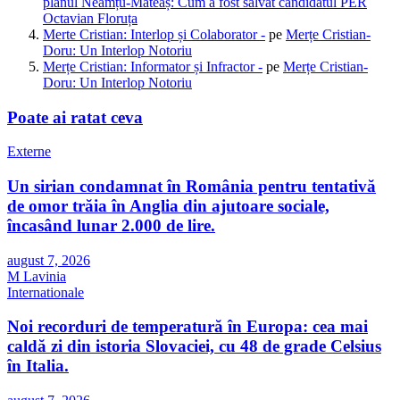
planul Neamțu-Mateaș: Cum a fost salvat candidatul PER
Octavian Floruța
Merte Cristian: Interlop și Colaborator -
pe
Merțe Cristian-
Doru: Un Interlop Notoriu
Merțe Cristian: Informator și Infractor -
pe
Merțe Cristian-
Doru: Un Interlop Notoriu
Poate ai ratat ceva
Externe
Un sirian condamnat în România pentru tentativă
de omor trăia în Anglia din ajutoare sociale,
încasând lunar 2.000 de lire.
august 7, 2026
M Lavinia
Internationale
Noi recorduri de temperatură în Europa: cea mai
caldă zi din istoria Slovaciei, cu 48 de grade Celsius
în Italia.