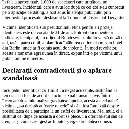
în fața a aproximativ 1.000 de spectatori care urmăreau un
livestream. Incidentul, care a avut loc după ce cei doi s-au cunoscut
pe o aplicație de dating, a fost adus în atenția publicului prin
intermediul procesului desfășurat la Tribunalul Districtual Tiergarten.
Victima, identificată sub pseudonimul Nina pentru a-i proteja
identitatea, este o avocată de 31 de ani. Potrivit documentelor
judiciare, inculpatul, un ofițer al Bundeswehr-ului în vârstă de 46 de
ani, tată a patru copii, a planificat întâlnirea cu femeia într-un hotel
din Berlin, unde ar fi comis actul de violență. În mod revoltător,
acesta a transmis agresiunea în direct, expunând-o pe victimă unui
public online numeros.
Declarații contradictorii și o apărare
scandaloasă
Inculpatul, identificat ca Tim B., a negat acuzațiile, susținând că
femeia ar fi fost de acord cu actul sexual transmis live. Într-o
încercare de a minimaliza gravitatea faptelor, acesta a declarat că
victima „s-a dezbrăcat foarte repede” și că a fost întrebată despre
posibilitatea de a participa la un astfel de livestream. Mai mult, el a
susținut că, după ce aceasta a dorit să plece, i-a oferit biletul său de
tren, ca și cum acest gest ar fi putut șterge atrocitatea comisă.