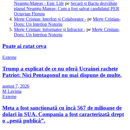
Neamțu-Mateaș - Epic Life
pe
Secară și Baciu dezvăluie
planul Neamțu-Mateaș: Cum a fost salvat candidatul PER
Octavian Floruța
Merte Cristian: Interlop și Colaborator -
pe
Merțe Cristian-
Doru: Un Interlop Notoriu
Merțe Cristian: Informator și Infractor -
pe
Merțe Cristian-
Doru: Un Interlop Notoriu
Poate ai ratat ceva
Externe
Trump a explicat de ce nu oferă Ucrainei rachete
Patriot: Nici Pentagonul nu mai dispune de multe.
august 7, 2026
M Lavinia
Externe
Meta a fost sancționată cu încă 567 de milioane de
dolari în SUA. Compania a fost caracterizată drept
o „pestă publică”.