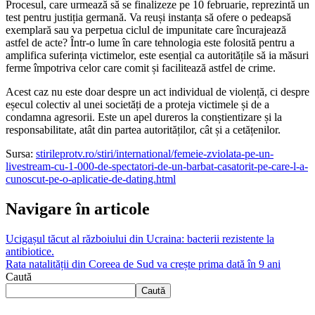
Procesul, care urmează să se finalizeze pe 10 februarie, reprezintă un
test pentru justiția germană. Va reuși instanța să ofere o pedeapsă
exemplară sau va perpetua ciclul de impunitate care încurajează
astfel de acte? Într-o lume în care tehnologia este folosită pentru a
amplifica suferința victimelor, este esențial ca autoritățile să ia măsuri
ferme împotriva celor care comit și facilitează astfel de crime.
Acest caz nu este doar despre un act individual de violență, ci despre
eșecul colectiv al unei societăți de a proteja victimele și de a
condamna agresorii. Este un apel dureros la conștientizare și la
responsabilitate, atât din partea autorităților, cât și a cetățenilor.
Sursa:
stirileprotv.ro/stiri/international/femeie-zviolata-pe-un-
livestream-cu-1-000-de-spectatori-de-un-barbat-casatorit-pe-care-l-a-
cunoscut-pe-o-aplicatie-de-dating.html
Navigare în articole
Ucigașul tăcut al războiului din Ucraina: bacterii rezistente la
antibiotice.
Rata natalității din Coreea de Sud va crește prima dată în 9 ani
Caută
Caută