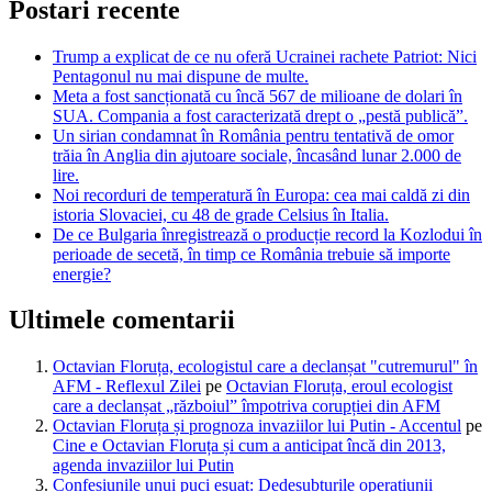
Postari recente
Trump a explicat de ce nu oferă Ucrainei rachete Patriot: Nici
Pentagonul nu mai dispune de multe.
Meta a fost sancționată cu încă 567 de milioane de dolari în
SUA. Compania a fost caracterizată drept o „pestă publică”.
Un sirian condamnat în România pentru tentativă de omor
trăia în Anglia din ajutoare sociale, încasând lunar 2.000 de
lire.
Noi recorduri de temperatură în Europa: cea mai caldă zi din
istoria Slovaciei, cu 48 de grade Celsius în Italia.
De ce Bulgaria înregistrează o producție record la Kozlodui în
perioade de secetă, în timp ce România trebuie să importe
energie?
Ultimele comentarii
Octavian Floruța, ecologistul care a declanșat "cutremurul" în
AFM - Reflexul Zilei
pe
Octavian Floruța, eroul ecologist
care a declanșat „războiul” împotriva corupției din AFM
Octavian Floruța și prognoza invaziilor lui Putin - Accentul
pe
Cine e Octavian Floruța și cum a anticipat încă din 2013,
agenda invaziilor lui Putin
Confesiunile unui puci eșuat: Dedesubturile operațiunii