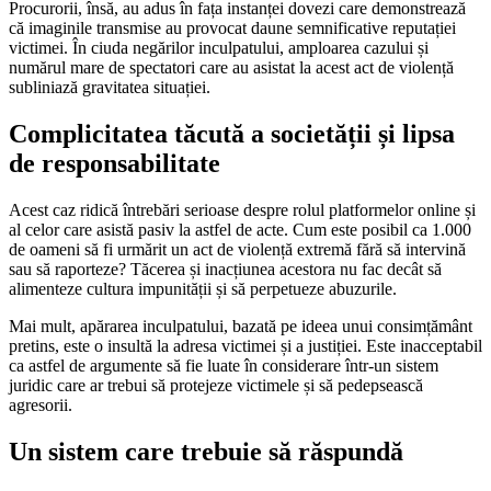
Procurorii, însă, au adus în fața instanței dovezi care demonstrează
că imaginile transmise au provocat daune semnificative reputației
victimei. În ciuda negărilor inculpatului, amploarea cazului și
numărul mare de spectatori care au asistat la acest act de violență
subliniază gravitatea situației.
Complicitatea tăcută a societății și lipsa
de responsabilitate
Acest caz ridică întrebări serioase despre rolul platformelor online și
al celor care asistă pasiv la astfel de acte. Cum este posibil ca 1.000
de oameni să fi urmărit un act de violență extremă fără să intervină
sau să raporteze? Tăcerea și inacțiunea acestora nu fac decât să
alimenteze cultura impunității și să perpetueze abuzurile.
Mai mult, apărarea inculpatului, bazată pe ideea unui consimțământ
pretins, este o insultă la adresa victimei și a justiției. Este inacceptabil
ca astfel de argumente să fie luate în considerare într-un sistem
juridic care ar trebui să protejeze victimele și să pedepsească
agresorii.
Un sistem care trebuie să răspundă