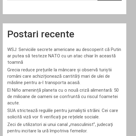
Postari recente
WSJ: Serviciile secrete americane au descoperit că Putin
ar putea să testeze NATO cu un atac chiar în această
toamnă
Grecia reduce prețurile la mâncare și observă turiștii
români care achiziționează cantități mari de ulei de
măsline pentru a-l transporta acasă.
El Niño amenință planeta cu o nouă criză alimentară: 50
de milioane de oameni se confruntă cu riscul foametei
acute.
SUA strictează regulile pentru jurnaliștii străini. Cei care
solicită viză vor fi verificați pe rețelele sociale.
Zeci de utilizatori ai unui canal „masculinist”, judecați
pentru incitare la ură împotriva femeilor.