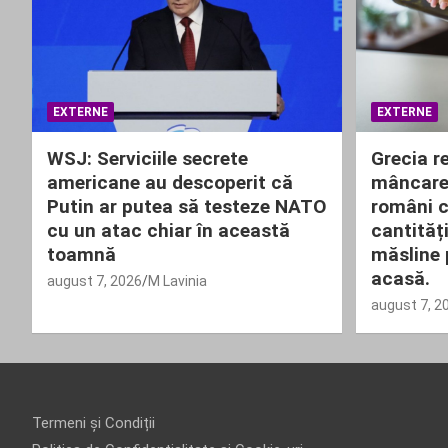
EXTERNE
EXTERNE
WSJ: Serviciile secrete
Grecia re
americane au descoperit că
mâncare 
Putin ar putea să testeze NATO
români c
cu un atac chiar în această
cantități
toamnă
măsline 
acasă.
august 7, 2026
M Lavinia
august 7, 2
Termeni și Condiții