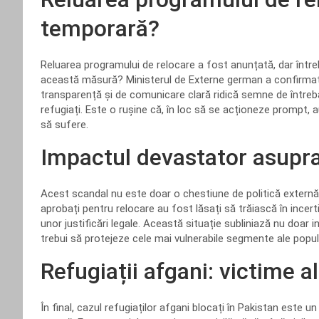
temporară?
Reluarea programului de relocare a fost anunțată, dar întreb
această măsură? Ministerul de Externe german a confirmat că
transparență și de comunicare clară ridică semne de întreb
refugiați. Este o rușine că, în loc să se acționeze prompt, 
să sufere.
Impactul devastator asupra
Acest scandal nu este doar o chestiune de politică externă
aprobați pentru relocare au fost lăsați să trăiască în incer
unor justificări legale. Această situație subliniază nu doar in
trebui să protejeze cele mai vulnerabile segmente ale popula
Refugiații afgani: victime a
În final, cazul refugiaților afgani blocați în Pakistan este 