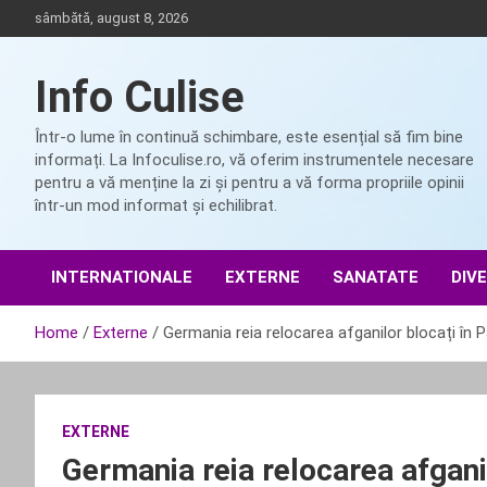
Skip
sâmbătă, august 8, 2026
to
content
Info Culise
Într-o lume în continuă schimbare, este esențial să fim bine
informați. La Infoculise.ro, vă oferim instrumentele necesare
pentru a vă menține la zi și pentru a vă forma propriile opinii
într-un mod informat și echilibrat.
INTERNATIONALE
EXTERNE
SANATATE
DIV
Home
Externe
Germania reia relocarea afganilor blocați în 
EXTERNE
Germania reia relocarea afgani