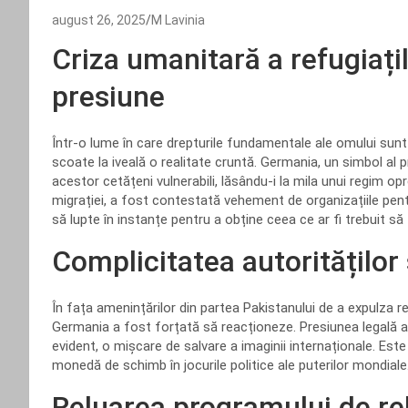
august 26, 2025
M Lavinia
Criza umanitară a refugiați
presiune
Într-o lume în care drepturile fundamentale ale omului sunt 
scoate la iveală o realitate cruntă. Germania, un simbol al p
acestor cetățeni vulnerabili, lăsându-i la mila unui regim op
migrației, a fost contestată vehement de organizațiile pentr
să lupte în instanțe pentru a obține ceea ce ar fi trebuit să
Complicitatea autorităților
În fața amenințărilor din partea Pakistanului de a expulza ref
Germania a fost forțată să reacționeze. Presiunea legală a 
evident, o mișcare de salvare a imaginii internaționale. Este
monedă de schimb în jocurile politice ale puterilor mondiale
Reluarea programului de rel