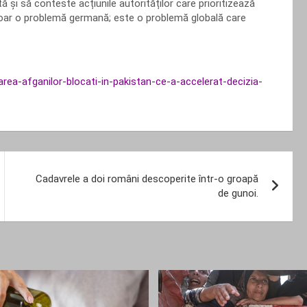
ă și să conteste acțiunile autorităților care prioritizează
 doar o problemă germană; este o problemă globală care
ocarea-afganilor-blocati-in-pakistan-ce-a-accelerat-decizia-
Cadavrele a doi români descoperite într-o groapă
de gunoi.