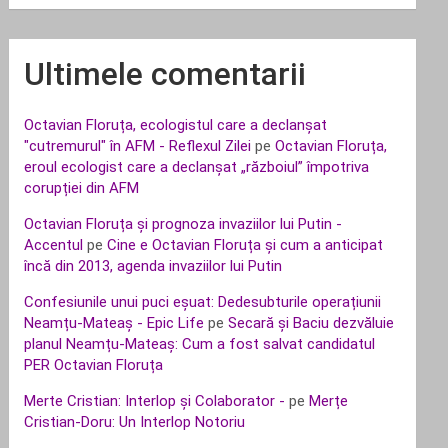
Ultimele comentarii
Octavian Floruța, ecologistul care a declanșat
"cutremurul" în AFM - Reflexul Zilei
pe
Octavian Floruța,
eroul ecologist care a declanșat „războiul” împotriva
corupției din AFM
Octavian Floruța și prognoza invaziilor lui Putin -
Accentul
pe
Cine e Octavian Floruța și cum a anticipat
încă din 2013, agenda invaziilor lui Putin
Confesiunile unui puci eșuat: Dedesubturile operațiunii
Neamțu-Mateaș - Epic Life
pe
Secară și Baciu dezvăluie
planul Neamțu-Mateaș: Cum a fost salvat candidatul
PER Octavian Floruța
Merte Cristian: Interlop și Colaborator -
pe
Merțe
Cristian-Doru: Un Interlop Notoriu