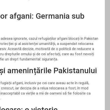
lor afgani: Germania sub
adesea ignorate, cazul refugiaților afgani blocați în Pakistan
rotecției și al asistenței umanității, a suspendat relocarea
resiv. Această decizie, motivată de o politică de reducere a
u drepturile omului și de cei afectați, care au fost nevoiți
 fie un drept fundamental: siguranța.
 și amenințările Pakistanului
ugiații afgani, inclusiv pe cei care aveau acte în regulă,
crescut, iar decizia de a relua relocarea a fost, în mod
 inacceptabil ca viețile a mii de oameni să fie folosite ca
.
ocare: o victorie