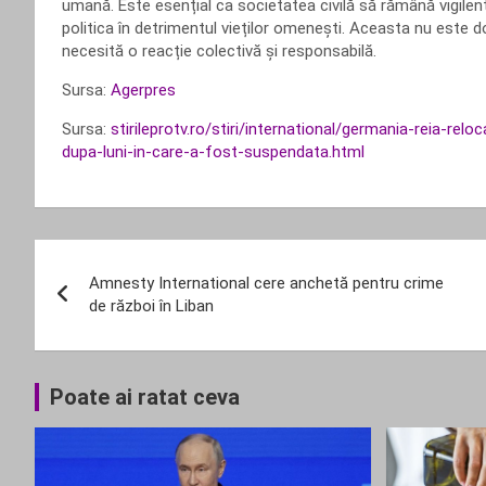
umană. Este esențial ca societatea civilă să rămână vigilent
politica în detrimentul vieților omenești. Aceasta nu este
necesită o reacție colectivă și responsabilă.
Sursa:
Agerpres
Sursa:
stirileprotv.ro/stiri/international/germania-reia-rel
dupa-luni-in-care-a-fost-suspendata.html
Navigare
Amnesty International cere anchetă pentru crime
în
de război în Liban
articole
Poate ai ratat ceva