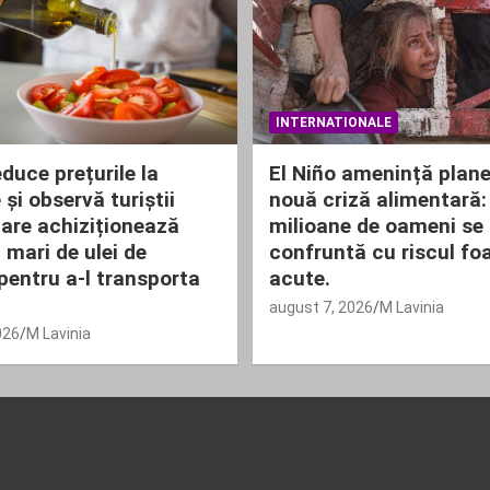
INTERNATIONALE
duce prețurile la
El Niño amenință plane
și observă turiștii
nouă criză alimentară:
are achiziționează
milioane de oameni se
 mari de ulei de
confruntă cu riscul fo
pentru a-l transporta
acute.
august 7, 2026
M Lavinia
026
M Lavinia