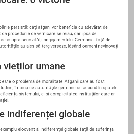
ările persistă: câți afgani vor beneficia cu adevărat de
 procedurile de verificare se reiau, dar lipsa de
are asupra seriozității angajamentului Germaniei față de
autoritățile au ales să tergiverseze, lăsând oameni nevinovați
 vieților umane
; este o problemă de moralitate. Afganii care au fost
titudine, în timp ce autoritățile germane se ascund în spatele
eficiența sistemului, ci și complicitatea instituțiilor care ar
ției.
le indiferenței globale
un exemplu elocvent al indiferenței globale față de suferința