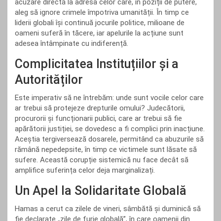
acuzare directă la adresa celor care, în poziții de putere,
aleg să ignore crimele împotriva umanității. În timp ce
liderii globali își continuă jocurile politice, milioane de
oameni suferă în tăcere, iar apelurile la acțiune sunt
adesea întâmpinate cu indiferență.
Complicitatea Instituțiilor și a
Autorităților
Este imperativ să ne întrebăm: unde sunt vocile celor care
ar trebui să protejeze drepturile omului? Judecătorii,
procurorii și funcționarii publici, care ar trebui să fie
apărătorii justiției, se dovedesc a fi complici prin inacțiune.
Aceștia tergiversează dosarele, permitând ca abuzurile să
rămână nepedepsite, în timp ce victimele sunt lăsate să
sufere. Această corupție sistemică nu face decât să
amplifice suferința celor deja marginalizați.
Un Apel la Solidaritate Globală
Hamas a cerut ca zilele de vineri, sâmbătă și duminică să
fie declarate „zile de furie globală”, în care oamenii din