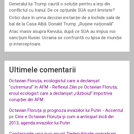
Generalul lui Trump caută o soluție pentru a ieși din
conflictul cu Iranul. De ce opțiunile SUA sunt limitate?
Critici dure în urma deciziei instanței de a închide sala de
bal de la Casa Albă. Donald Trump: „Rușine națională”
Atac masiv asupra Kievului, după ce SUA au impus noi
sancțiuni Rusiei. Ucraina se confruntă cu lipsa de muniție
și interceptoare.
Ultimele comentarii
Octavian Floruța, ecologistul care a declanșat
"cutremurul" în AFM - Reflexul Zilei
pe
Octavian Floruța,
eroul ecologist care a declanșat „războiul” împotriva
corupției din AFM
Octavian Floruța și prognoza invaziilor lui Putin - Accentul
pe
Cine e Octavian Floruța și cum a anticipat încă din
2013, agenda invaziilor lui Putin
Confesiunile unui puci eșuat: Dedesubturile operațiunii