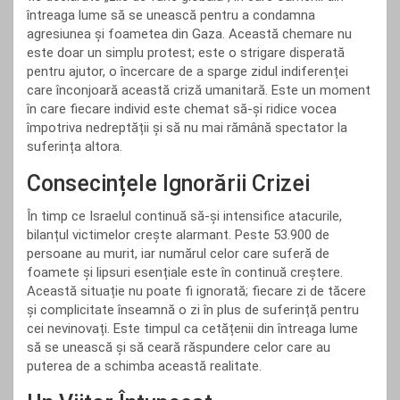
întreaga lume să se unească pentru a condamna
agresiunea și foametea din Gaza. Această chemare nu
este doar un simplu protest; este o strigare disperată
pentru ajutor, o încercare de a sparge zidul indiferenței
care înconjoară această criză umanitară. Este un moment
în care fiecare individ este chemat să-și ridice vocea
împotriva nedreptății și să nu mai rămână spectator la
suferința altora.
Consecințele Ignorării Crizei
În timp ce Israelul continuă să-și intensifice atacurile,
bilanțul victimelor crește alarmant. Peste 53.900 de
persoane au murit, iar numărul celor care suferă de
foamete și lipsuri esențiale este în continuă creștere.
Această situație nu poate fi ignorată; fiecare zi de tăcere
și complicitate înseamnă o zi în plus de suferință pentru
cei nevinovați. Este timpul ca cetățenii din întreaga lume
să se unească și să ceară răspundere celor care au
puterea de a schimba această realitate.