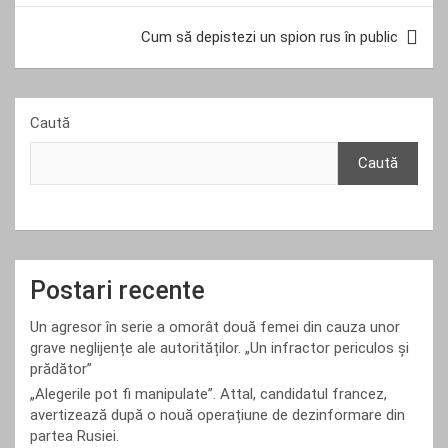
articole
Cum să depistezi un spion rus în public
Caută
Caută
Postari recente
Un agresor în serie a omorât două femei din cauza unor
grave neglijențe ale autorităților. „Un infractor periculos și
prădător”
„Alegerile pot fi manipulate”. Attal, candidatul francez,
avertizează după o nouă operațiune de dezinformare din
partea Rusiei.