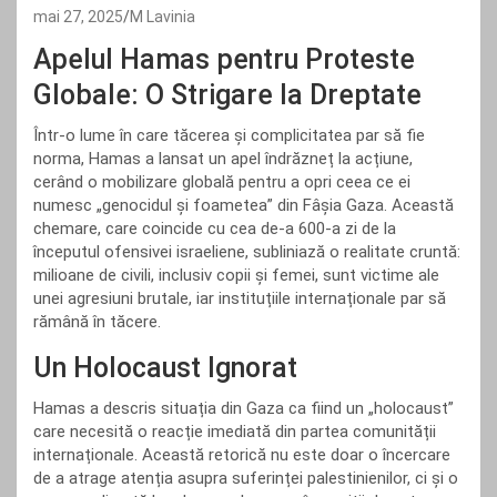
mai 27, 2025
M Lavinia
Apelul Hamas pentru Proteste
Globale: O Strigare la Dreptate
Într-o lume în care tăcerea și complicitatea par să fie
norma, Hamas a lansat un apel îndrăzneț la acțiune,
cerând o mobilizare globală pentru a opri ceea ce ei
numesc „genocidul și foametea” din Fâșia Gaza. Această
chemare, care coincide cu cea de-a 600-a zi de la
începutul ofensivei israeliene, subliniază o realitate cruntă:
milioane de civili, inclusiv copii și femei, sunt victime ale
unei agresiuni brutale, iar instituțiile internaționale par să
rămână în tăcere.
Un Holocaust Ignorat
Hamas a descris situația din Gaza ca fiind un „holocaust”
care necesită o reacție imediată din partea comunității
internaționale. Această retorică nu este doar o încercare
de a atrage atenția asupra suferinței palestinienilor, ci și o