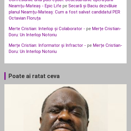
Neamțu-Mateaș - Epic Life
pe
Secară și Baciu dezvăluie
planul Neamțu-Mateaș: Cum a fost salvat candidatul PER
Octavian Floruța
Merte Cristian: Interlop și Colaborator -
pe
Merțe Cristian-
Doru: Un Interlop Notoriu
Merțe Cristian: Informator și Infractor -
pe
Merțe Cristian-
Doru: Un Interlop Notoriu
Poate ai ratat ceva