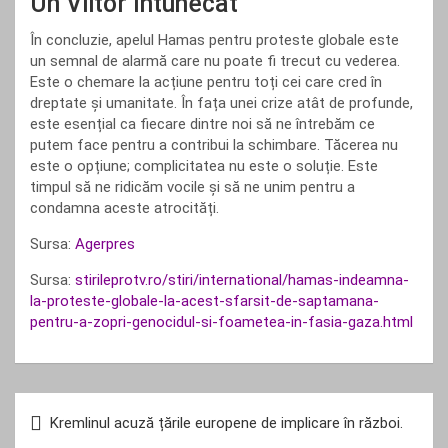
Un Viitor Întunecat
În concluzie, apelul Hamas pentru proteste globale este
un semnal de alarmă care nu poate fi trecut cu vederea.
Este o chemare la acțiune pentru toți cei care cred în
dreptate și umanitate. În fața unei crize atât de profunde,
este esențial ca fiecare dintre noi să ne întrebăm ce
putem face pentru a contribui la schimbare. Tăcerea nu
este o opțiune; complicitatea nu este o soluție. Este
timpul să ne ridicăm vocile și să ne unim pentru a
condamna aceste atrocități.
Sursa:
Agerpres
Sursa:
stirileprotv.ro/stiri/international/hamas-indeamna-
la-proteste-globale-la-acest-sfarsit-de-saptamana-
pentru-a-zopri-genocidul-si-foametea-in-fasia-gaza.html
Navigare
Kremlinul acuză țările europene de implicare în război.
în