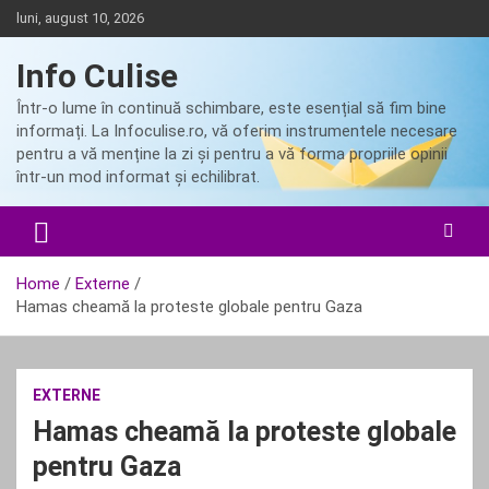
Skip
luni, august 10, 2026
to
content
Info Culise
Într-o lume în continuă schimbare, este esențial să fim bine
informați. La Infoculise.ro, vă oferim instrumentele necesare
pentru a vă menține la zi și pentru a vă forma propriile opinii
într-un mod informat și echilibrat.
Home
Externe
Hamas cheamă la proteste globale pentru Gaza
EXTERNE
Hamas cheamă la proteste globale
pentru Gaza