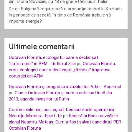
din istoria Slovaciei, cu 48 de grade Celsius în Italia.
De ce Bulgaria înregistrează o producție record la Kozlodui
în perioade de secetă, în timp ce România trebuie să
importe energie?
Ultimele comentarii
Octavian Floruța, ecologistul care a declanșat
"cutremurul" în AFM - Reflexul Zilei
pe
Octavian Floruța,
eroul ecologist care a declanșat „războiul” împotriva
corupției din AFM
Octavian Floruța și prognoza invaziilor lui Putin - Accentul
pe
Cine e Octavian Floruța și cum a anticipat încă din
2013, agenda invaziilor lui Putin
Confesiunile unui puci eșuat: Dedesubturile operațiunii
Neamțu-Mateaș - Epic Life
pe
Secară și Baciu dezvăluie
planul Neamțu-Mateaș: Cum a fost salvat candidatul PER
Octavian Floruța