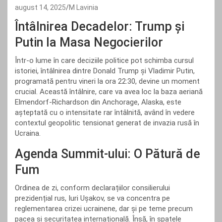
august 14, 2025
M Lavinia
Întâlnirea Decadelor: Trump și
Putin la Masa Negocierilor
Într-o lume în care deciziile politice pot schimba cursul
istoriei, întâlnirea dintre Donald Trump și Vladimir Putin,
programată pentru vineri la ora 22:30, devine un moment
crucial. Această întâlnire, care va avea loc la baza aeriană
Elmendorf-Richardson din Anchorage, Alaska, este
așteptată cu o intensitate rar întâlnită, având în vedere
contextul geopolitic tensionat generat de invazia rusă în
Ucraina.
Agenda Summit-ului: O Pătură de
Fum
Ordinea de zi, conform declarațiilor consilierului
prezidențial rus, Iuri Ușakov, se va concentra pe
reglementarea crizei ucrainene, dar și pe teme precum
pacea și securitatea internațională. Însă, în spatele