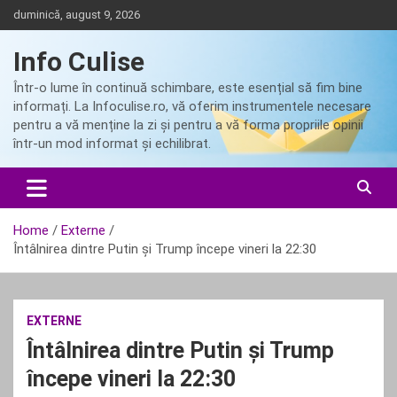
Skip
duminică, august 9, 2026
to
content
Info Culise
Într-o lume în continuă schimbare, este esențial să fim bine
informați. La Infoculise.ro, vă oferim instrumentele necesare
pentru a vă menține la zi și pentru a vă forma propriile opinii
într-un mod informat și echilibrat.
Home
Externe
Întâlnirea dintre Putin și Trump începe vineri la 22:30
EXTERNE
Întâlnirea dintre Putin și Trump
începe vineri la 22:30