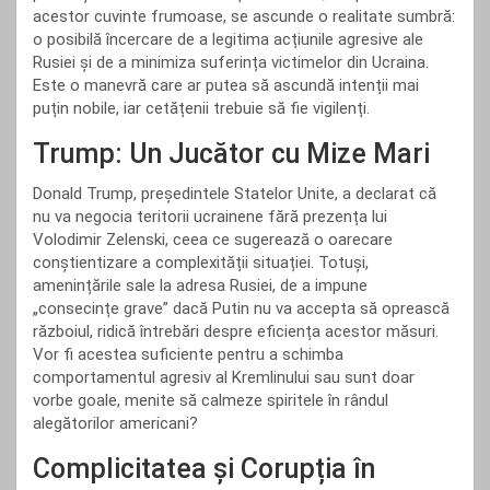
acestor cuvinte frumoase, se ascunde o realitate sumbră:
o posibilă încercare de a legitima acțiunile agresive ale
Rusiei și de a minimiza suferința victimelor din Ucraina.
Este o manevră care ar putea să ascundă intenții mai
puțin nobile, iar cetățenii trebuie să fie vigilenți.
Trump: Un Jucător cu Mize Mari
Donald Trump, președintele Statelor Unite, a declarat că
nu va negocia teritorii ucrainene fără prezența lui
Volodimir Zelenski, ceea ce sugerează o oarecare
conștientizare a complexității situației. Totuși,
amenințările sale la adresa Rusiei, de a impune
„consecințe grave” dacă Putin nu va accepta să oprească
războiul, ridică întrebări despre eficiența acestor măsuri.
Vor fi acestea suficiente pentru a schimba
comportamentul agresiv al Kremlinului sau sunt doar
vorbe goale, menite să calmeze spiritele în rândul
alegătorilor americani?
Complicitatea și Corupția în