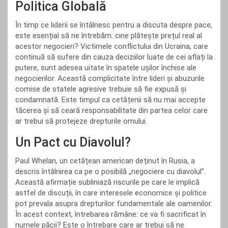
Politica Globală
În timp ce liderii se întâlnesc pentru a discuta despre pace,
este esențial să ne întrebăm: cine plătește prețul real al
acestor negocieri? Victimele conflictului din Ucraina, care
continuă să sufere din cauza deciziilor luate de cei aflați la
putere, sunt adesea uitate în spatele ușilor închise ale
negocierilor. Această complicitate între lideri și abuzurile
comise de statele agresive trebuie să fie expusă și
condamnată. Este timpul ca cetățenii să nu mai accepte
tăcerea și să ceară responsabilitate din partea celor care
ar trebui să protejeze drepturile omului.
Un Pact cu Diavolul?
Paul Whelan, un cetățean american deținut în Rusia, a
descris întâlnirea ca pe o posibilă „negociere cu diavolul”.
Această afirmație subliniază riscurile pe care le implică
astfel de discuții, în care interesele economice și politice
pot prevala asupra drepturilor fundamentale ale oamenilor.
În acest context, întrebarea rămâne: ce va fi sacrificat în
numele păcii? Este o întrebare care ar trebui să ne