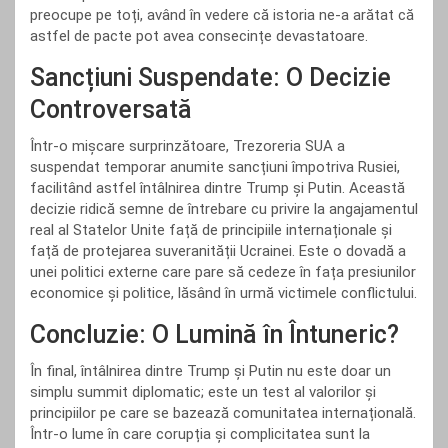
preocupe pe toți, având în vedere că istoria ne-a arătat că
astfel de pacte pot avea consecințe devastatoare.
Sancțiuni Suspendate: O Decizie
Controversată
Într-o mișcare surprinzătoare, Trezoreria SUA a
suspendat temporar anumite sancțiuni împotriva Rusiei,
facilitând astfel întâlnirea dintre Trump și Putin. Această
decizie ridică semne de întrebare cu privire la angajamentul
real al Statelor Unite față de principiile internaționale și
față de protejarea suveranității Ucrainei. Este o dovadă a
unei politici externe care pare să cedeze în fața presiunilor
economice și politice, lăsând în urmă victimele conflictului.
Concluzie: O Lumină în Întuneric?
În final, întâlnirea dintre Trump și Putin nu este doar un
simplu summit diplomatic; este un test al valorilor și
principiilor pe care se bazează comunitatea internațională.
Într-o lume în care corupția și complicitatea sunt la