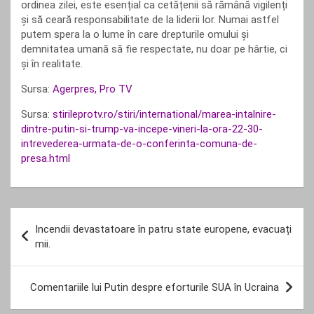
ordinea zilei, este esențial ca cetățenii să rămână vigilenți
și să ceară responsabilitate de la liderii lor. Numai astfel
putem spera la o lume în care drepturile omului și
demnitatea umană să fie respectate, nu doar pe hârtie, ci
și în realitate.
Sursa:
Agerpres, Pro TV
Sursa:
stirileprotv.ro/stiri/international/marea-intalnire-
dintre-putin-si-trump-va-incepe-vineri-la-ora-22-30-
intrevederea-urmata-de-o-conferinta-comuna-de-
presa.html
Navigare
Incendii devastatoare în patru state europene, evacuați
în
mii.
articole
Comentariile lui Putin despre eforturile SUA în Ucraina