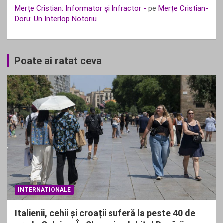
Merțe Cristian: Informator și Infractor -
pe
Merțe Cristian-
Doru: Un Interlop Notoriu
Poate ai ratat ceva
INTERNATIONALE
Italienii, cehii și croații suferă la peste 40 de