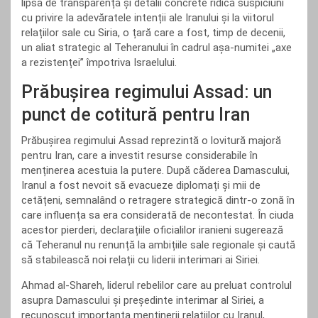
lipsa de transparență și detalii concrete ridică suspiciuni
cu privire la adevăratele intenții ale Iranului și la viitorul
relațiilor sale cu Siria, o țară care a fost, timp de decenii,
un aliat strategic al Teheranului în cadrul așa-numitei „axe
a rezistenței” împotriva Israelului.
Prăbușirea regimului Assad: un
punct de cotitură pentru Iran
Prăbușirea regimului Assad reprezintă o lovitură majoră
pentru Iran, care a investit resurse considerabile în
menținerea acestuia la putere. După căderea Damascului,
Iranul a fost nevoit să evacueze diplomați și mii de
cetățeni, semnalând o retragere strategică dintr-o zonă în
care influența sa era considerată de necontestat. În ciuda
acestor pierderi, declarațiile oficialilor iranieni sugerează
că Teheranul nu renunță la ambițiile sale regionale și caută
să stabilească noi relații cu liderii interimari ai Siriei.
Ahmad al-Shareh, liderul rebelilor care au preluat controlul
asupra Damascului și președinte interimar al Siriei, a
recunoscut importanța menținerii relațiilor cu Iranul,