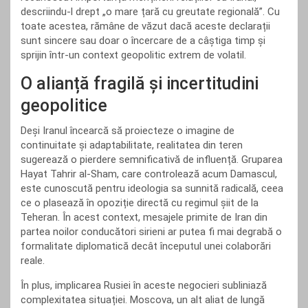
descriindu-l drept „o mare țară cu greutate regională”. Cu
toate acestea, rămâne de văzut dacă aceste declarații
sunt sincere sau doar o încercare de a câștiga timp și
sprijin într-un context geopolitic extrem de volatil.
O alianță fragilă și incertitudini
geopolitice
Deși Iranul încearcă să proiecteze o imagine de
continuitate și adaptabilitate, realitatea din teren
sugerează o pierdere semnificativă de influență. Gruparea
Hayat Tahrir al-Sham, care controlează acum Damascul,
este cunoscută pentru ideologia sa sunnită radicală, ceea
ce o plasează în opoziție directă cu regimul șiit de la
Teheran. În acest context, mesajele primite de Iran din
partea noilor conducători sirieni ar putea fi mai degrabă o
formalitate diplomatică decât începutul unei colaborări
reale.
În plus, implicarea Rusiei în aceste negocieri subliniază
complexitatea situației. Moscova, un alt aliat de lungă