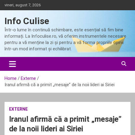
Skip
vineri, august 7, 2026
to
content
Info Culise
Într-o lume în continuă schimbare, este esențial să fim bine
informați. La Infoculise.ro, vă oferim instrumentele necesare
pentru a vă menține la zi și pentru a vă forma propriile opinii
într-un mod informat și echilibrat.
Home
Externe
Iranul afirmă că a primit „mesaje” de la noii lideri ai Siriei
EXTERNE
Iranul afirmă că a primit „mesaje”
de la noii lideri ai Siriei