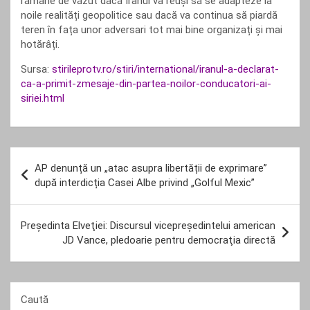
rămâne de văzut dacă Iranul va reuși să se adapteze la
noile realități geopolitice sau dacă va continua să piardă
teren în fața unor adversari tot mai bine organizați și mai
hotărâți.
Sursa:
stirileprotv.ro/stiri/international/iranul-a-declarat-
ca-a-primit-zmesaje-din-partea-noilor-conducatori-ai-
siriei.html
Navigare
AP denunță un „atac asupra libertății de exprimare”
în
după interdicția Casei Albe privind „Golful Mexic”
articole
Preşedinta Elveţiei: Discursul vicepreşedintelui american
JD Vance, pledoarie pentru democraţia directă
Caută