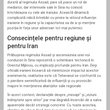
durată al regimului Assad, pare să joace un rol de
mediator, dar interesele sale în Siria nu coincid
întotdeauna cu cele ale Iranului. Această dinamică
complicată ridică întrebări cu privire la viitorul influenței
iraniene în regiune și la capacitatea sa de a-și menține
poziția în fața unor adversari tot mai puternici.
Consecințele pentru regiune și
pentru Iran
Prăbușirea regimului Assad și ascensiunea unei noi
conduceri în Siria reprezintă o schimbare tectonică în
Orientul Mijlociu, cu implicații profunde pentru Iran. Deși
oficialii iranieni încearcă să minimizeze impactul acestor
evenimente, realitatea este că Teheranul se confruntă cu
o pierdere semnificativă de influență și cu provocări
majore în menținerea alianțelor sale regionale.
În acest context, declarațiile despre „mesaje” și „viziuni
îndreptate spre viitor” par mai degrabă încercări de a salva
aparențele decât strategii concrete. Cu toate acestea,