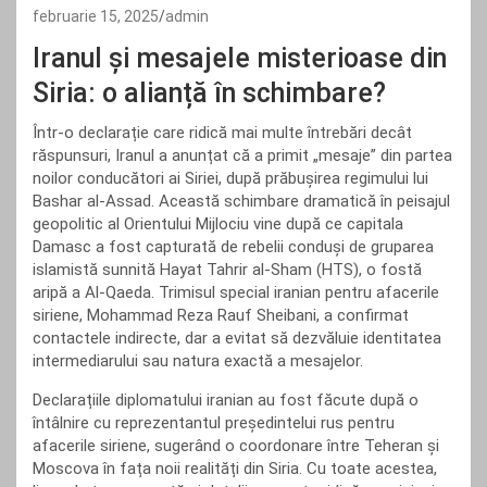
februarie 15, 2025
admin
Iranul și mesajele misterioase din
Siria: o alianță în schimbare?
Într-o declarație care ridică mai multe întrebări decât
răspunsuri, Iranul a anunțat că a primit „mesaje” din partea
noilor conducători ai Siriei, după prăbușirea regimului lui
Bashar al-Assad. Această schimbare dramatică în peisajul
geopolitic al Orientului Mijlociu vine după ce capitala
Damasc a fost capturată de rebelii conduși de gruparea
islamistă sunnită Hayat Tahrir al-Sham (HTS), o fostă
aripă a Al-Qaeda. Trimisul special iranian pentru afacerile
siriene, Mohammad Reza Rauf Sheibani, a confirmat
contactele indirecte, dar a evitat să dezvăluie identitatea
intermediarului sau natura exactă a mesajelor.
Declarațiile diplomatului iranian au fost făcute după o
întâlnire cu reprezentantul președintelui rus pentru
afacerile siriene, sugerând o coordonare între Teheran și
Moscova în fața noii realități din Siria. Cu toate acestea,