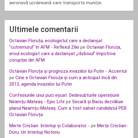
aeronavă ucraineană care transporta muniţie.
Ultimele comentarii
Octavian Floruța, ecologistul care a declanșat
"cutremurul" în AFM - Reflexul Zilei
pe
Octavian Floruța,
eroul ecologist care a declanșat „războiul” împotriva
corupției din AFM
Octavian Floruța și prognoza invaziilor lui Putin - Accentul
pe
Cine e Octavian Floruța și cum a anticipat încă din
2013, agenda invaziilor lui Putin
Confesiunile unui puci eșuat: Dedesubturile operațiunii
Neamțu-Mateaș - Epic Life
pe
Secară și Baciu dezvăluie
planul Neamțu-Mateaș: Cum a fost salvat candidatul PER
Octavian Floruța
Merte Cristian: Interlop și Colaborator -
pe
Merțe Cristian-
Doru: Un Interlop Notoriu