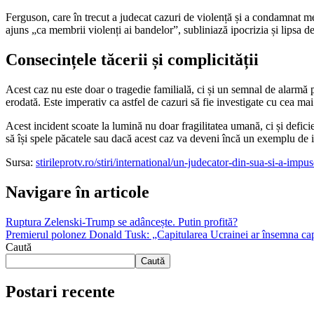
Ferguson, care în trecut a judecat cazuri de violență și a condamnat me
ajuns „ca membrii violenți ai bandelor”, subliniază ipocrizia și lipsa de 
Consecințele tăcerii și complicității
Acest caz nu este doar o tragedie familială, ci și un semnal de alarmă pe
erodată. Este imperativ ca astfel de cazuri să fie investigate cu cea mai 
Acest incident scoate la lumină nu doar fragilitatea umană, ci și defici
să își spele păcatele sau dacă acest caz va deveni încă un exemplu de i
Sursa:
stirileprotv.ro/stiri/international/un-judecator-din-sua-si-a-impu
Navigare în articole
Ruptura Zelenski-Trump se adâncește. Putin profită?
Premierul polonez Donald Tusk: „Capitularea Ucrainei ar însemna cap
Caută
Caută
Postari recente