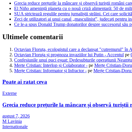
Grecia reduce prețurile la mâncare și observă turiștii români care
El Niño amenință planeta cu o nouă criză alimentară: 50 de mili
SUA strictează regulile pentru jurnaliștii străini. Cei care solicită
Zeci de utilizatori ai unui canal „masculinist”, judecați pentru in
Ce le-a spus Donald Trump donatorilor despre succesorul său pen
Ultimele comentarii
Octavian Floruța, ecologistul care a declanșat "cutremurul" în 
Octavian Floruța și prognoza invaziilor lui Putin - Accentul
pe
Confesiunile unui puci eșuat: Dedesubturile operațiunii Neamțu
Merte Cristian: Interlop și Colaborator -
pe
Merțe Cristian-Doru
Merțe Cristian: Informator și Infractor -
pe
Merțe Cristian-Doru:
Poate ai ratat ceva
Externe
Grecia reduce prețurile la mâncare și observă turiștii 
august 7, 2026
M Lavinia
Internationale