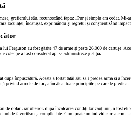
tă
 mesaj grefierului său, recunoscând fapta: „Pur și simplu am cedat. Mi-a
afara locuinței, încătușat, exprimându-și regretul și conștientizând impactu
ecător
ința lui Ferguson au fost găsite 47 de arme și peste 26.000 de cartușe. Ac
e colecție a fost considerat apt să administreze justiția.
diat după împușcătură. Acesta a forțat tatăl său să-i predea arma și a înc
nță privind armele de foc, a încălcat toate principiile pe care le predica.
ion de dolari, iar ulterior, după încălcarea condițiilor cauțiunii, a fost 
spiciuni de favoritism și complicitate. Cum poate un individ care a comis 