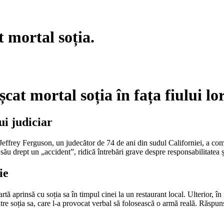
 mortal soția.
at mortal soția în fața fiului lo
ui judiciar
, Jeffrey Ferguson, un judecător de 74 de ani din sudul Californiei, a com
său drept un „accident”, ridică întrebări grave despre responsabilitatea și i
ie
ă aprinsă cu soția sa în timpul cinei la un restaurant local. Ulterior, în i
re soția sa, care l-a provocat verbal să folosească o armă reală. Răspunsu