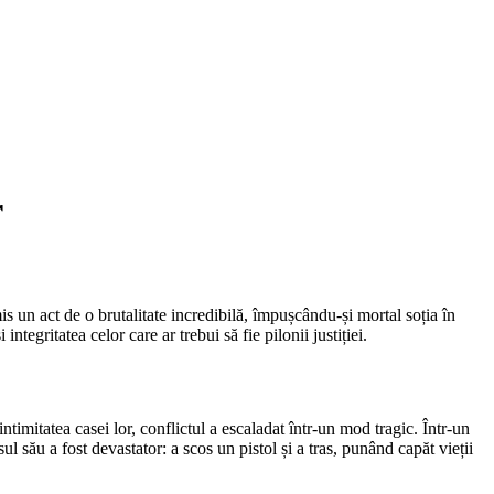
r
is un act de o brutalitate incredibilă, împușcându-și mortal soția în
ntegritatea celor care ar trebui să fie pilonii justiției.
ntimitatea casei lor, conflictul a escaladat într-un mod tragic. Într-un
l său a fost devastator: a scos un pistol și a tras, punând capăt vieții