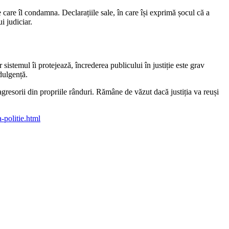
care îl condamna. Declarațiile sale, în care își exprimă șocul că a
i judiciar.
sistemul îi protejează, încrederea publicului în justiție este grav
ndulgență.
agresorii din propriile rânduri. Rămâne de văzut dacă justiția va reuși
a-politie.html