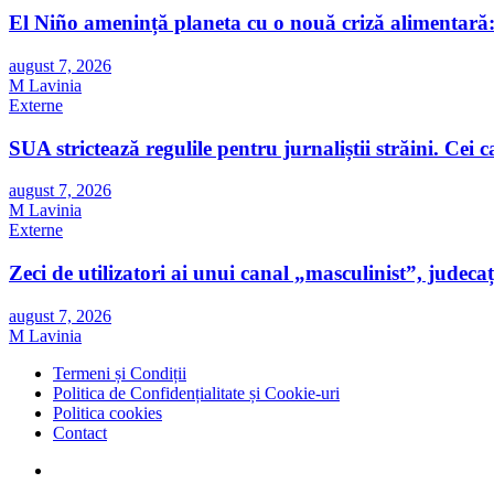
El Niño amenință planeta cu o nouă criză alimentară: 
august 7, 2026
M Lavinia
Externe
SUA strictează regulile pentru jurnaliștii străini. Cei car
august 7, 2026
M Lavinia
Externe
Zeci de utilizatori ai unui canal „masculinist”, judecaț
august 7, 2026
M Lavinia
Termeni și Condiții
Politica de Confidențialitate și Cookie-uri
Politica cookies
Contact