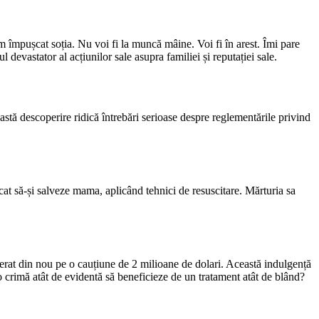
m împușcat soția. Nu voi fi la muncă mâine. Voi fi în arest. Îmi pare
l devastator al acțiunilor sale asupra familiei și reputației sale.
eastă descoperire ridică întrebări serioase despre reglementările privind
ercat să-și salveze mama, aplicând tehnici de resuscitare. Mărturia sa
eliberat din nou pe o cauțiune de 2 milioane de dolari. Această indulgență
o crimă atât de evidentă să beneficieze de un tratament atât de blând?