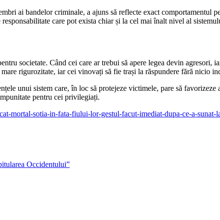
mbri ai bandelor criminale, a ajuns să reflecte exact comportamentul pe 
responsabilitate care pot exista chiar și la cel mai înalt nivel al sistemulu
ntru societate. Când cei care ar trebui să apere legea devin agresori, iar 
mare rigurozitate, iar cei vinovați să fie trași la răspundere fără nicio i
ențele unui sistem care, în loc să protejeze victimele, pare să favorizeze 
mpunitate pentru cei privilegiați.
scat-mortal-sotia-in-fata-fiului-lor-gestul-facut-imediat-dupa-ce-a-sunat-l
itularea Occidentului”