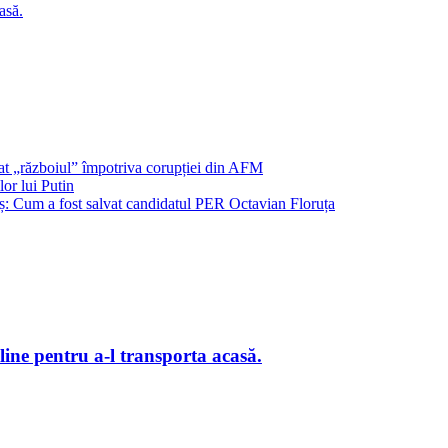
asă.
șat „războiul” împotriva corupției din AFM
or lui Putin
: Cum a fost salvat candidatul PER Octavian Floruța
line pentru a-l transporta acasă.