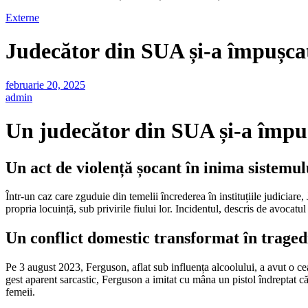
Externe
Judecător din SUA și-a împușcat
februarie 20, 2025
admin
Un judecător din SUA și-a împușc
Un act de violență șocant în inima sistemul
Într-un caz care zguduie din temelii încrederea în instituțiile judiciare
propria locuință, sub privirile fiului lor. Incidentul, descris de avocatul 
Un conflict domestic transformat în traged
Pe 3 august 2023, Ferguson, aflat sub influența alcoolului, a avut o ceart
gest aparent sarcastic, Ferguson a imitat cu mâna un pistol îndreptat căt
femeii.