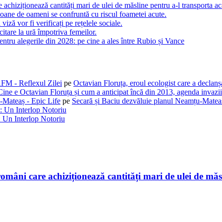
 achiziționează cantități mari de ulei de măsline pentru a-l transporta ac
oane de oameni se confruntă cu riscul foametei acute.
 viză vor fi verificați pe rețelele sociale.
citare la ură împotriva femeilor.
tru alegerile din 2028: pe cine a ales între Rubio și Vance
AFM - Reflexul Zilei
pe
Octavian Floruța, eroul ecologist care a declan
Cine e Octavian Floruța și cum a anticipat încă din 2013, agenda invaziil
-Mateaș - Epic Life
pe
Secară și Baciu dezvăluie planul Neamțu-Mateaș
: Un Interlop Notoriu
 Un Interlop Notoriu
români care achiziționează cantități mari de ulei de măs