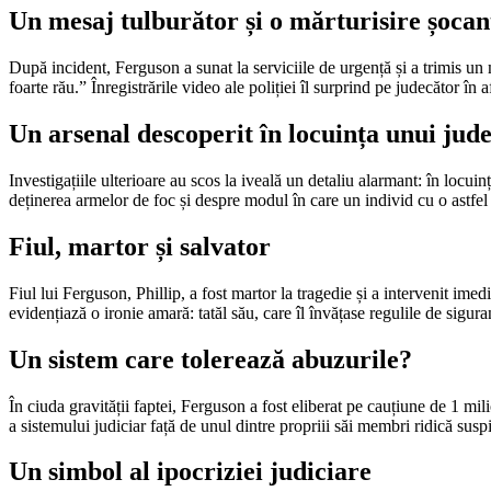
Un mesaj tulburător și o mărturisire șocan
După incident, Ferguson a sunat la serviciile de urgență și a trimis un
foarte rău.” Înregistrările video ale poliției îl surprind pe judecător în 
Un arsenal descoperit în locuința unui jud
Investigațiile ulterioare au scos la iveală un detaliu alarmant: în locu
deținerea armelor de foc și despre modul în care un individ cu o astfel d
Fiul, martor și salvator
Fiul lui Ferguson, Phillip, a fost martor la tragedie și a intervenit ime
evidențiază o ironie amară: tatăl său, care îl învățase regulile de sigura
Un sistem care tolerează abuzurile?
În ciuda gravității faptei, Ferguson a fost eliberat pe cauțiune de 1 mil
a sistemului judiciar față de unul dintre propriii săi membri ridică su
Un simbol al ipocriziei judiciare