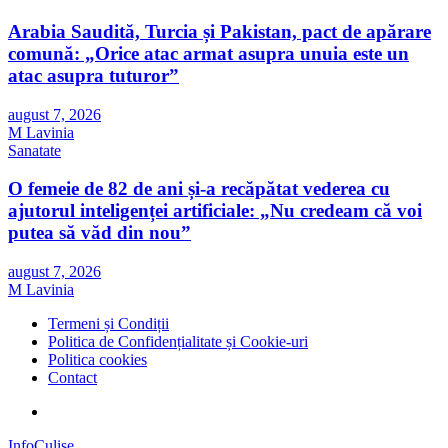
Arabia Saudită, Turcia și Pakistan, pact de apărare
comună: „Orice atac armat asupra unuia este un
atac asupra tuturor”
august 7, 2026
M Lavinia
Sanatate
O femeie de 82 de ani și-a recăpătat vederea cu
ajutorul inteligenței artificiale: „Nu credeam că voi
putea să văd din nou”
august 7, 2026
M Lavinia
Termeni și Condiții
Politica de Confidențialitate și Cookie-uri
Politica cookies
Contact
InfoCulise