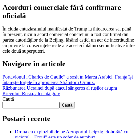
Acorduri comerciale fără confirmare
oficială
În ciuda entuziasmului manifestat de Trump la întoarcerea sa, până
în prezent, niciun acord comercial concret nu a fost confirmat din
partea autorităților de la Beijing, lăsând astfel un aer de incertitudine
cu privire la consecințele reale ale acestei întâlniri semnificative între
cele două superputeri.
Navigare în articole
Portavionul „Charles de Gaulle” a sosit în Marea Arabiei. Franța își
întărește forțele în apropierea Strâmtorii Ormuz.
Răzbunarea Ucrainei după atacul sângeros al rușilor asupra
Kievului. Rusia, afectată grav
Caută
Caută
Postari recente
Drona cu explozibil de pe Aeroportul Leipzig, doborâtă cu
piciorul. „Eroul” este un șofer de autobuz.