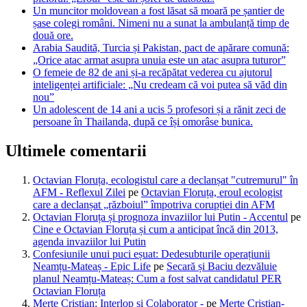
Un muncitor moldovean a fost lăsat să moară pe șantier de
șase colegi români. Nimeni nu a sunat la ambulanță timp de
două ore.
Arabia Saudită, Turcia și Pakistan, pact de apărare comună:
„Orice atac armat asupra unuia este un atac asupra tuturor”
O femeie de 82 de ani și-a recăpătat vederea cu ajutorul
inteligenței artificiale: „Nu credeam că voi putea să văd din
nou”
Un adolescent de 14 ani a ucis 5 profesori și a rănit zeci de
persoane în Thailanda, după ce își omorâse bunica.
Ultimele comentarii
Octavian Floruța, ecologistul care a declanșat "cutremurul" în
AFM - Reflexul Zilei
pe
Octavian Floruța, eroul ecologist
care a declanșat „războiul” împotriva corupției din AFM
Octavian Floruța și prognoza invaziilor lui Putin - Accentul
pe
Cine e Octavian Floruța și cum a anticipat încă din 2013,
agenda invaziilor lui Putin
Confesiunile unui puci eșuat: Dedesubturile operațiunii
Neamțu-Mateaș - Epic Life
pe
Secară și Baciu dezvăluie
planul Neamțu-Mateaș: Cum a fost salvat candidatul PER
Octavian Floruța
Merte Cristian: Interlop și Colaborator -
pe
Merțe Cristian-