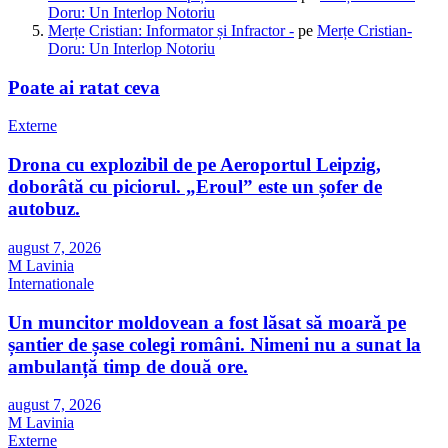
Doru: Un Interlop Notoriu
Merțe Cristian: Informator și Infractor -
pe
Merțe Cristian-
Doru: Un Interlop Notoriu
Poate ai ratat ceva
Externe
Drona cu explozibil de pe Aeroportul Leipzig,
doborâtă cu piciorul. „Eroul” este un șofer de
autobuz.
august 7, 2026
M Lavinia
Internationale
Un muncitor moldovean a fost lăsat să moară pe
șantier de șase colegi români. Nimeni nu a sunat la
ambulanță timp de două ore.
august 7, 2026
M Lavinia
Externe