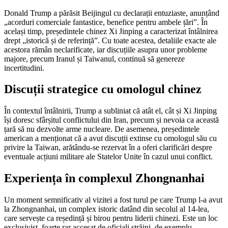
Donald Trump a părăsit Beijingul cu declarații entuziaste, anunțând
„acorduri comerciale fantastice, benefice pentru ambele țări”. În
același timp, președintele chinez Xi Jinping a caracterizat întâlnirea
drept „istorică și de referință”. Cu toate acestea, detaliile exacte ale
acestora rămân neclarificate, iar discuțiile asupra unor probleme
majore, precum Iranul și Taiwanul, continuă să genereze
incertitudini.
Discuții strategice cu omologul chinez
În contextul întâlnirii, Trump a subliniat că atât el, cât și Xi Jinping
își doresc sfârșitul conflictului din Iran, precum și nevoia ca această
țară să nu dezvolte arme nucleare. De asemenea, președintele
american a menționat că a avut discuții extinse cu omologul său cu
privire la Taiwan, arătându-se rezervat în a oferi clarificări despre
eventuale acțiuni militare ale Statelor Unite în cazul unui conflict.
Experiența în complexul Zhongnanhai
Un moment semnificativ al vizitei a fost turul pe care Trump l-a avut
la Zhongnanhai, un complex istoric datând din secolul al 14-lea,
care servește ca reședință și birou pentru liderii chinezi. Este un loc
exclusivist, foarte rar accesat de oficiali străini, de exemplu,