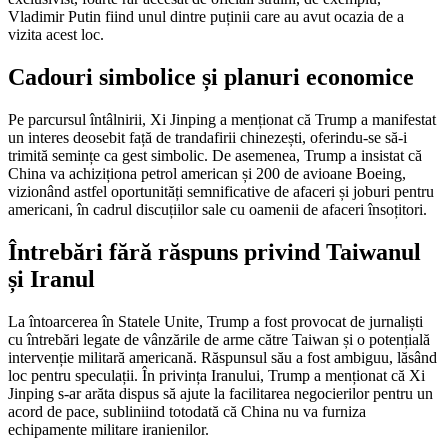
Vladimir Putin fiind unul dintre puținii care au avut ocazia de a
vizita acest loc.
Cadouri simbolice și planuri economice
Pe parcursul întâlnirii, Xi Jinping a menționat că Trump a manifestat
un interes deosebit față de trandafirii chinezești, oferindu-se să-i
trimită semințe ca gest simbolic. De asemenea, Trump a insistat că
China va achiziționa petrol american și 200 de avioane Boeing,
vizionând astfel oportunități semnificative de afaceri și joburi pentru
americani, în cadrul discuțiilor sale cu oamenii de afaceri însoțitori.
Întrebări fără răspuns privind Taiwanul
și Iranul
La întoarcerea în Statele Unite, Trump a fost provocat de jurnaliști
cu întrebări legate de vânzările de arme către Taiwan și o potențială
intervenție militară americană. Răspunsul său a fost ambiguu, lăsând
loc pentru speculații. În privința Iranului, Trump a menționat că Xi
Jinping s-ar arăta dispus să ajute la facilitarea negocierilor pentru un
acord de pace, subliniind totodată că China nu va furniza
echipamente militare iranienilor.