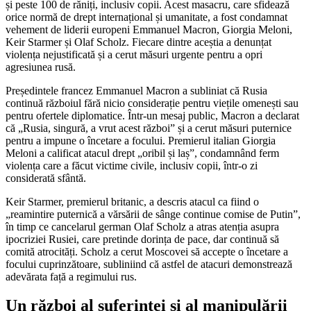
și peste 100 de răniți, inclusiv copii. Acest masacru, care sfidează
orice normă de drept internațional și umanitate, a fost condamnat
vehement de liderii europeni Emmanuel Macron, Giorgia Meloni,
Keir Starmer și Olaf Scholz. Fiecare dintre aceștia a denunțat
violența nejustificată și a cerut măsuri urgente pentru a opri
agresiunea rusă.
Președintele francez Emmanuel Macron a subliniat că Rusia
continuă războiul fără nicio considerație pentru viețile omenești sau
pentru ofertele diplomatice. Într-un mesaj public, Macron a declarat
că „Rusia, singură, a vrut acest război” și a cerut măsuri puternice
pentru a impune o încetare a focului. Premierul italian Giorgia
Meloni a calificat atacul drept „oribil și laș”, condamnând ferm
violența care a făcut victime civile, inclusiv copii, într-o zi
considerată sfântă.
Keir Starmer, premierul britanic, a descris atacul ca fiind o
„reamintire puternică a vărsării de sânge continue comise de Putin”,
în timp ce cancelarul german Olaf Scholz a atras atenția asupra
ipocriziei Rusiei, care pretinde dorința de pace, dar continuă să
comită atrocități. Scholz a cerut Moscovei să accepte o încetare a
focului cuprinzătoare, subliniind că astfel de atacuri demonstrează
adevărata față a regimului rus.
Un război al suferinței și al manipulării