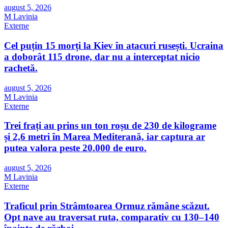
august 5, 2026
M Lavinia
Externe
Cel puțin 15 morți la Kiev în atacuri rusești. Ucraina
a doborât 115 drone, dar nu a interceptat nicio
rachetă.
august 5, 2026
M Lavinia
Externe
Trei frați au prins un ton roșu de 230 de kilograme
și 2,6 metri în Marea Mediterană, iar captura ar
putea valora peste 20.000 de euro.
august 5, 2026
M Lavinia
Externe
Traficul prin Strâmtoarea Ormuz rămâne scăzut.
Opt nave au traversat ruta, comparativ cu 130–140