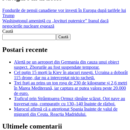
Fondurile de pensii canadiene vor investi în Europa după tarifele lui
Trump
Washingtonul amenință cu „lovituri puternice” Iranul dacă
negocierile nucleare eșuează
Caută
Caută
Postari recente
Alertă pe un aeroport din Germania din cauza unui obiect
suspect. Zborurile au fost suspendate temporar.
Cel puțin 15 morți la Kiev în atacuri rusești. Ucraina a doborât
115 drone, dar nu a interceptat nicio rachetă.
Trei frați au prins un ton roșu de 230 de kilograme și 2,6 metri
în Marea Mediterană, iar captura ar putea valora peste 20.000
de euro.
Traficul prin Strâmtoarea Ormuz rămâne scăzut. Opt nave au
traversat ruta, comparativ cu 130–140 înainte de război.
Marocul afirmă că a atenționat Spania înainte de valul de
migranți din Ceuta. Reacția Madridului.
Ultimele comentarii