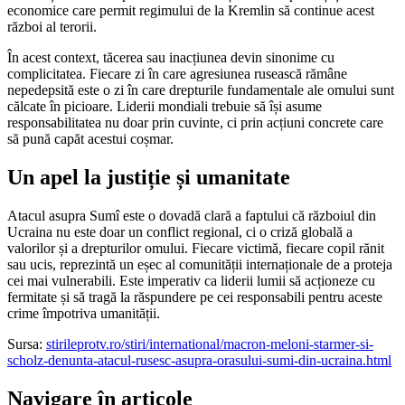
economice care permit regimului de la Kremlin să continue acest
război al terorii.
În acest context, tăcerea sau inacțiunea devin sinonime cu
complicitatea. Fiecare zi în care agresiunea rusească rămâne
nepedepsită este o zi în care drepturile fundamentale ale omului sunt
călcate în picioare. Liderii mondiali trebuie să își asume
responsabilitatea nu doar prin cuvinte, ci prin acțiuni concrete care
să pună capăt acestui coșmar.
Un apel la justiție și umanitate
Atacul asupra Sumî este o dovadă clară a faptului că războiul din
Ucraina nu este doar un conflict regional, ci o criză globală a
valorilor și a drepturilor omului. Fiecare victimă, fiecare copil rănit
sau ucis, reprezintă un eșec al comunității internaționale de a proteja
cei mai vulnerabili. Este imperativ ca liderii lumii să acționeze cu
fermitate și să tragă la răspundere pe cei responsabili pentru aceste
crime împotriva umanității.
Sursa:
stirileprotv.ro/stiri/international/macron-meloni-starmer-si-
scholz-denunta-atacul-rusesc-asupra-orasului-sumi-din-ucraina.html
Navigare în articole