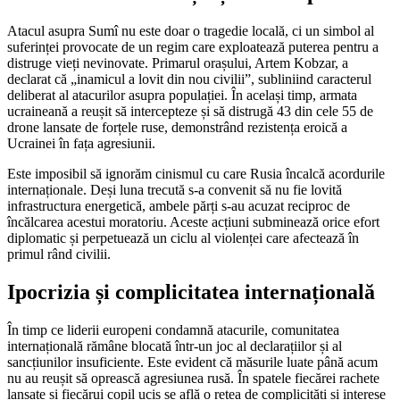
Atacul asupra Sumî nu este doar o tragedie locală, ci un simbol al
suferinței provocate de un regim care exploatează puterea pentru a
distruge vieți nevinovate. Primarul orașului, Artem Kobzar, a
declarat că „inamicul a lovit din nou civilii”, subliniind caracterul
deliberat al atacurilor asupra populației. În același timp, armata
ucraineană a reușit să intercepteze și să distrugă 43 din cele 55 de
drone lansate de forțele ruse, demonstrând rezistența eroică a
Ucrainei în fața agresiunii.
Este imposibil să ignorăm cinismul cu care Rusia încalcă acordurile
internaționale. Deși luna trecută s-a convenit să nu fie lovită
infrastructura energetică, ambele părți s-au acuzat reciproc de
încălcarea acestui moratoriu. Aceste acțiuni subminează orice efort
diplomatic și perpetuează un ciclu al violenței care afectează în
primul rând civilii.
Ipocrizia și complicitatea internațională
În timp ce liderii europeni condamnă atacurile, comunitatea
internațională rămâne blocată într-un joc al declarațiilor și al
sancțiunilor insuficiente. Este evident că măsurile luate până acum
nu au reușit să oprească agresiunea rusă. În spatele fiecărei rachete
lansate și fiecărui copil ucis se află o rețea de complicități și interese