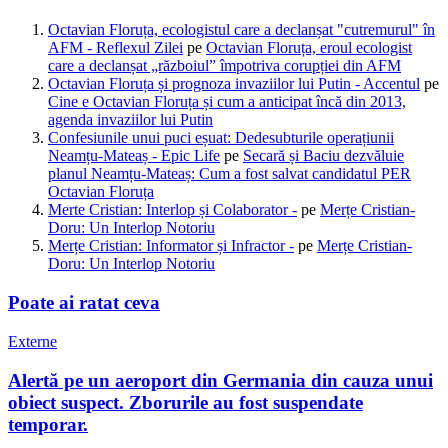
Octavian Floruța, ecologistul care a declanșat "cutremurul" în
AFM - Reflexul Zilei
pe
Octavian Floruța, eroul ecologist
care a declanșat „războiul” împotriva corupției din AFM
Octavian Floruța și prognoza invaziilor lui Putin - Accentul
pe
Cine e Octavian Floruța și cum a anticipat încă din 2013,
agenda invaziilor lui Putin
Confesiunile unui puci eșuat: Dedesubturile operațiunii
Neamțu-Mateaș - Epic Life
pe
Secară și Baciu dezvăluie
planul Neamțu-Mateaș: Cum a fost salvat candidatul PER
Octavian Floruța
Merte Cristian: Interlop și Colaborator -
pe
Merțe Cristian-
Doru: Un Interlop Notoriu
Merțe Cristian: Informator și Infractor -
pe
Merțe Cristian-
Doru: Un Interlop Notoriu
Poate ai ratat ceva
Externe
Alertă pe un aeroport din Germania din cauza unui
obiect suspect. Zborurile au fost suspendate
temporar.