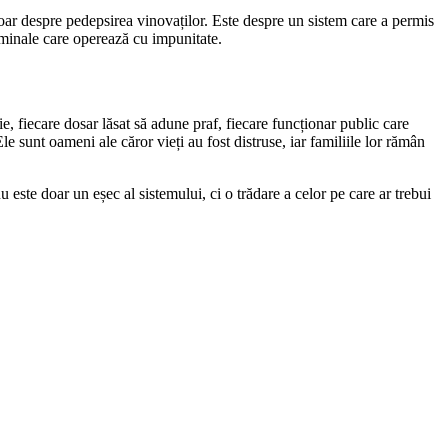
doar despre pedepsirea vinovaților. Este despre un sistem care a permis
riminale care operează cu impunitate.
iție, fiecare dosar lăsat să adune praf, fiecare funcționar public care
e sunt oameni ale căror vieți au fost distruse, iar familiile lor rămân
u este doar un eșec al sistemului, ci o trădare a celor pe care ar trebui