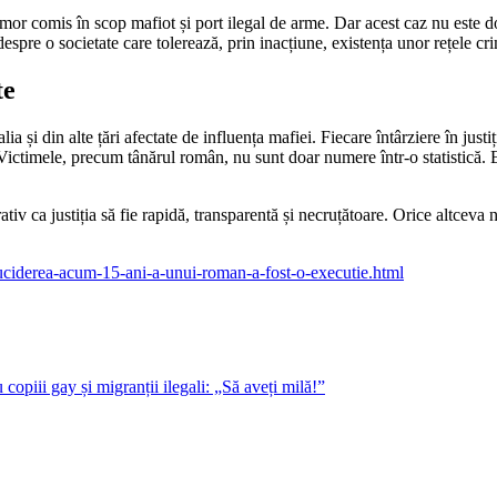
omor comis în scop mafiot și port ilegal de arme. Dar acest caz nu este 
despre o societate care tolerează, prin inacțiune, existența unor rețele c
te
ia și din alte țări afectate de influența mafiei. Fiecare întârziere în just
Victimele, precum tânărul român, nu sunt doar numere într-o statistică. El
tiv ca justiția să fie rapidă, transparentă și necruțătoare. Orice altceva n
ntru-uciderea-acum-15-ani-a-unui-roman-a-fost-o-executie.html
piii gay și migranții ilegali: „Să aveți milă!”