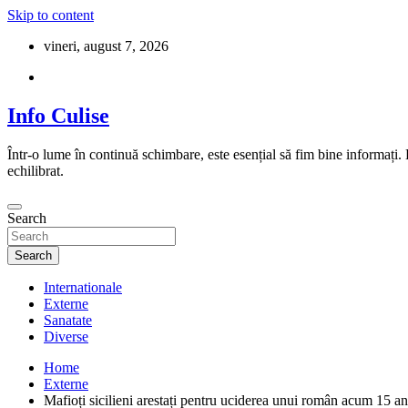
Skip to content
vineri, august 7, 2026
Info Culise
Într-o lume în continuă schimbare, este esențial să fim bine informați.
echilibrat.
Search
Search
Internationale
Externe
Sanatate
Diverse
Home
Externe
Mafioți sicilieni arestați pentru uciderea unui român acum 15 an