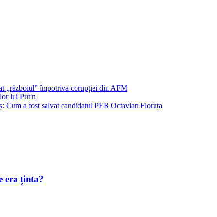
șat „războiul” împotriva corupției din AFM
or lui Putin
: Cum a fost salvat candidatul PER Octavian Floruța
 era ținta?