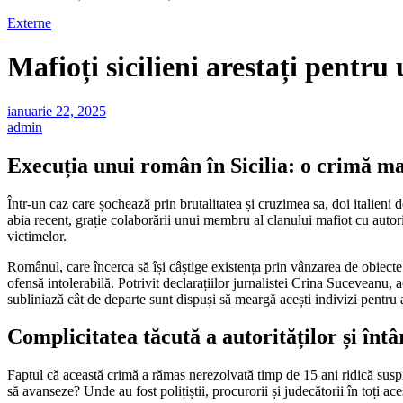
Externe
Mafioți sicilieni arestați pentr
ianuarie 22, 2025
admin
Execuția unui român în Sicilia: o crimă ma
Într-un caz care șochează prin brutalitatea și cruzimea sa, doi italieni 
abia recent, grație colaborării unui membru al clanului mafiot cu autorit
victimelor.
Românul, care încerca să își câștige existența prin vânzarea de obiecte 
ofensă intolerabilă. Potrivit declarațiilor jurnalistei Crina Suceveanu, a
subliniază cât de departe sunt dispuși să meargă acești indivizi pentru a
Complicitatea tăcută a autorităților și întâr
Faptul că această crimă a rămas nerezolvată timp de 15 ani ridică suspic
să avanseze? Unde au fost polițiștii, procurorii și judecătorii în toți a