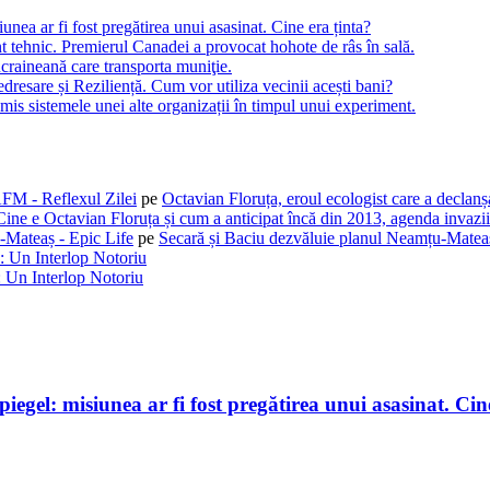
ea ar fi fost pregătirea unui asasinat. Cine era ținta?
t tehnic. Premierul Canadei a provocat hohote de râs în sală.
craineană care transporta muniţie.
dresare și Reziliență. Cum vor utiliza vecinii acești bani?
is sistemele unei alte organizații în timpul unui experiment.
AFM - Reflexul Zilei
pe
Octavian Floruța, eroul ecologist care a declan
Cine e Octavian Floruța și cum a anticipat încă din 2013, agenda invaziil
-Mateaș - Epic Life
pe
Secară și Baciu dezvăluie planul Neamțu-Mateaș
: Un Interlop Notoriu
 Un Interlop Notoriu
gel: misiunea ar fi fost pregătirea unui asasinat. Cine