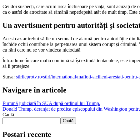
Cei doi suspecți, care acum riscă închisoare pe viață, sunt acuzați de 
ca o astfel de atrocitate să rămână nepedepsită atât de mult timp. Este 
Un avertisment pentru autorități și societa
Acest caz ar trebui să fie un semnal de alarmă pentru autoritățile din Ital
închide ochii contribuie la perpetuarea unui sistem corupt și criminal. 
cu răni care nu se vor vindeca niciodată.
Într-o lume în care mafia continuă să își extindă tentaculele, este impera
să îi protejeze.
Sursa:
stirileprotv.ro/stiri/international/mafioti-sicilieni-arestati-pe
Navigare în articole
Furtună judiciară în SUA după ordinul lui Trump.
Donald Trump, deranjat de predica episcopului din Washington pentru co
Caută
Caută
Postari recente