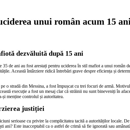
u uciderea unui român acum 15 ani
fiotă dezvăluită după 15 ani
de 35 de ani au fost arestați pentru uciderea în stil mafiot a unui român 
ățile. Această întârziere ridică întrebări grave despre eficiența și determ
pe o stradă din Messina, a fost împușcat cu trei focuri de armă. Motivul?
ceastă execuție a fost un mesaj clar că străinii nu sunt bineveniți în aface
-și menține controlul și autoritatea.
zierea justiției
iuni serioase cu privire la complicitatea tacită a autorităților locale. De
cești ani? Este inacceptabil ca o astfel de crimă să fie ignorată sau amâna