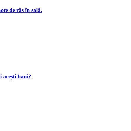
te de râs în sală.
i acești bani?