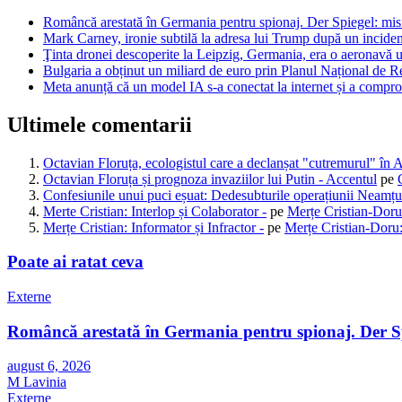
Româncă arestată în Germania pentru spionaj. Der Spiegel: misiun
Mark Carney, ironie subtilă la adresa lui Trump după un inciden
Ţinta dronei descoperite la Leipzig, Germania, era o aeronavă u
Bulgaria a obținut un miliard de euro prin Planul Național de Re
Meta anunță că un model IA s-a conectat la internet și a comprom
Ultimele comentarii
Octavian Floruța, ecologistul care a declanșat "cutremurul" în 
Octavian Floruța și prognoza invaziilor lui Putin - Accentul
pe
Confesiunile unui puci eșuat: Dedesubturile operațiunii Neamțu
Merte Cristian: Interlop și Colaborator -
pe
Merțe Cristian-Doru
Merțe Cristian: Informator și Infractor -
pe
Merțe Cristian-Doru:
Poate ai ratat ceva
Externe
Româncă arestată în Germania pentru spionaj. Der Spie
august 6, 2026
M Lavinia
Externe