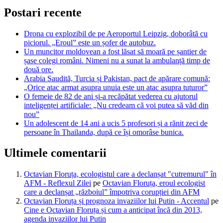
Postari recente
Drona cu explozibil de pe Aeroportul Leipzig, doborâtă cu
piciorul. „Eroul” este un șofer de autobuz.
Un muncitor moldovean a fost lăsat să moară pe șantier de
șase colegi români. Nimeni nu a sunat la ambulanță timp de
două ore.
Arabia Saudită, Turcia și Pakistan, pact de apărare comună:
„Orice atac armat asupra unuia este un atac asupra tuturor”
O femeie de 82 de ani și-a recăpătat vederea cu ajutorul
inteligenței artificiale: „Nu credeam că voi putea să văd din
nou”
Un adolescent de 14 ani a ucis 5 profesori și a rănit zeci de
persoane în Thailanda, după ce își omorâse bunica.
Ultimele comentarii
Octavian Floruța, ecologistul care a declanșat "cutremurul" în
AFM - Reflexul Zilei
pe
Octavian Floruța, eroul ecologist
care a declanșat „războiul” împotriva corupției din AFM
Octavian Floruța și prognoza invaziilor lui Putin - Accentul
pe
Cine e Octavian Floruța și cum a anticipat încă din 2013,
agenda invaziilor lui Putin