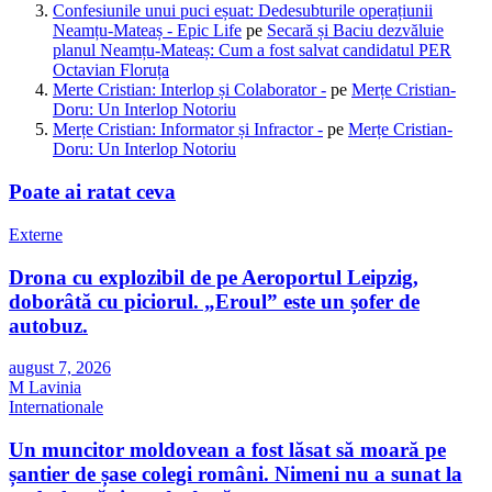
Confesiunile unui puci eșuat: Dedesubturile operațiunii
Neamțu-Mateaș - Epic Life
pe
Secară și Baciu dezvăluie
planul Neamțu-Mateaș: Cum a fost salvat candidatul PER
Octavian Floruța
Merte Cristian: Interlop și Colaborator -
pe
Merțe Cristian-
Doru: Un Interlop Notoriu
Merțe Cristian: Informator și Infractor -
pe
Merțe Cristian-
Doru: Un Interlop Notoriu
Poate ai ratat ceva
Externe
Drona cu explozibil de pe Aeroportul Leipzig,
doborâtă cu piciorul. „Eroul” este un șofer de
autobuz.
august 7, 2026
M Lavinia
Internationale
Un muncitor moldovean a fost lăsat să moară pe
șantier de șase colegi români. Nimeni nu a sunat la