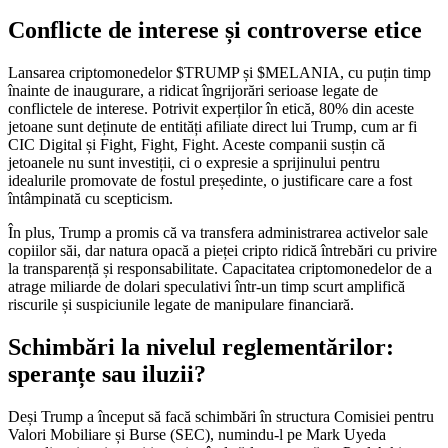
Conflicte de interese și controverse etice
Lansarea criptomonedelor $TRUMP și $MELANIA, cu puțin timp
înainte de inaugurare, a ridicat îngrijorări serioase legate de
conflictele de interese. Potrivit experților în etică, 80% din aceste
jetoane sunt deținute de entități afiliate direct lui Trump, cum ar fi
CIC Digital și Fight, Fight, Fight. Aceste companii susțin că
jetoanele nu sunt investiții, ci o expresie a sprijinului pentru
idealurile promovate de fostul președinte, o justificare care a fost
întâmpinată cu scepticism.
În plus, Trump a promis că va transfera administrarea activelor sale
copiilor săi, dar natura opacă a pieței cripto ridică întrebări cu privire
la transparență și responsabilitate. Capacitatea criptomonedelor de a
atrage miliarde de dolari speculativi într-un timp scurt amplifică
riscurile și suspiciunile legate de manipulare financiară.
Schimbări la nivelul reglementărilor:
speranțe sau iluzii?
Deși Trump a început să facă schimbări în structura Comisiei pentru
Valori Mobiliare și Burse (SEC), numindu-l pe Mark Uyeda