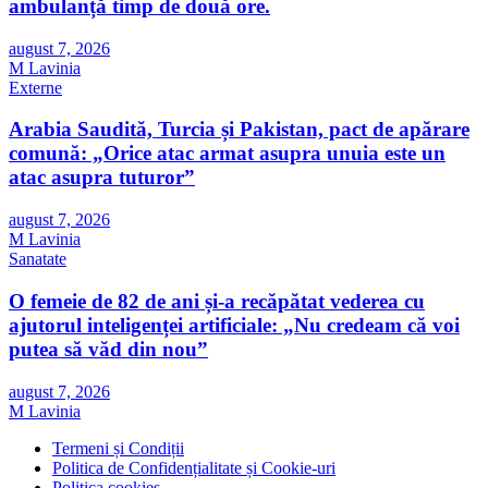
ambulanță timp de două ore.
august 7, 2026
M Lavinia
Externe
Arabia Saudită, Turcia și Pakistan, pact de apărare
comună: „Orice atac armat asupra unuia este un
atac asupra tuturor”
august 7, 2026
M Lavinia
Sanatate
O femeie de 82 de ani și-a recăpătat vederea cu
ajutorul inteligenței artificiale: „Nu credeam că voi
putea să văd din nou”
august 7, 2026
M Lavinia
Termeni și Condiții
Politica de Confidențialitate și Cookie-uri
Politica cookies