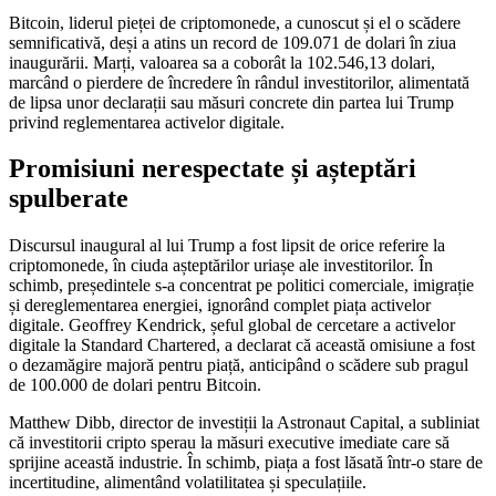
Bitcoin, liderul pieței de criptomonede, a cunoscut și el o scădere
semnificativă, deși a atins un record de 109.071 de dolari în ziua
inaugurării. Marți, valoarea sa a coborât la 102.546,13 dolari,
marcând o pierdere de încredere în rândul investitorilor, alimentată
de lipsa unor declarații sau măsuri concrete din partea lui Trump
privind reglementarea activelor digitale.
Promisiuni nerespectate și așteptări
spulberate
Discursul inaugural al lui Trump a fost lipsit de orice referire la
criptomonede, în ciuda așteptărilor uriașe ale investitorilor. În
schimb, președintele s-a concentrat pe politici comerciale, imigrație
și dereglementarea energiei, ignorând complet piața activelor
digitale. Geoffrey Kendrick, șeful global de cercetare a activelor
digitale la Standard Chartered, a declarat că această omisiune a fost
o dezamăgire majoră pentru piață, anticipând o scădere sub pragul
de 100.000 de dolari pentru Bitcoin.
Matthew Dibb, director de investiții la Astronaut Capital, a subliniat
că investitorii cripto sperau la măsuri executive imediate care să
sprijine această industrie. În schimb, piața a fost lăsată într-o stare de
incertitudine, alimentând volatilitatea și speculațiile.