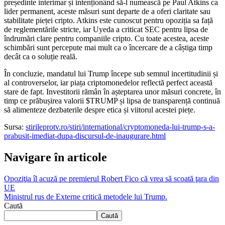
președinte interimar și intenționând să-l numească pe Paul Atkins ca
lider permanent, aceste măsuri sunt departe de a oferi claritate sau
stabilitate pieței cripto. Atkins este cunoscut pentru opoziția sa față
de reglementările stricte, iar Uyeda a criticat SEC pentru lipsa de
îndrumări clare pentru companiile cripto. Cu toate acestea, aceste
schimbări sunt percepute mai mult ca o încercare de a câștiga timp
decât ca o soluție reală.
În concluzie, mandatul lui Trump începe sub semnul incertitudinii și
al controverselor, iar piața criptomonedelor reflectă perfect această
stare de fapt. Investitorii rămân în așteptarea unor măsuri concrete, în
timp ce prăbușirea valorii $TRUMP și lipsa de transparență continuă
să alimenteze dezbaterile despre etica și viitorul acestei piețe.
Sursa:
stirileprotv.ro/stiri/international/cryptomoneda-lui-trump-s-a-
prabusit-imediat-dupa-discursul-de-inaugurare.html
Navigare în articole
Opoziţia îl acuză pe premierul Robert Fico că vrea să scoată ţara din
UE
Ministrul rus de Externe critică metodele lui Trump.
Caută
Caută