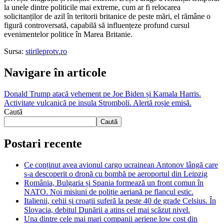
la unele dintre politicile mai extreme, cum ar fi relocarea
solicitanților de azil în teritorii britanice de peste mări, el rămâne o
figură controversată, capabilă să influențeze profund cursul
evenimentelor politice în Marea Britanie.
Sursa:
stirileprotv.ro
Navigare în articole
Donald Trump atacă vehement pe Joe Biden și Kamala Harris.
Activitate vulcanică pe insula Stromboli. Alertă roșie emisă.
Caută
Caută
Postari recente
Ce conținut avea avionul cargo ucrainean Antonov lângă care
s-a descoperit o dronă cu bombă pe aeroportul din Leipzig
România, Bulgaria și Spania formează un front comun în
NATO. Noi misiuni de poliție aeriană pe flancul estic.
Italienii, cehii și croații suferă la peste 40 de grade Celsius. În
Slovacia, debitul Dunării a atins cel mai scăzut nivel.
Una dintre cele mai mari companii aeriene low cost din