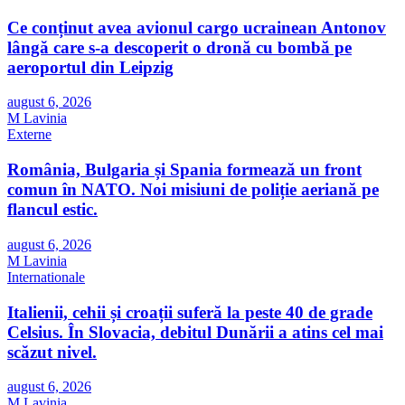
Ce conținut avea avionul cargo ucrainean Antonov
lângă care s-a descoperit o dronă cu bombă pe
aeroportul din Leipzig
august 6, 2026
M Lavinia
Externe
România, Bulgaria și Spania formează un front
comun în NATO. Noi misiuni de poliție aeriană pe
flancul estic.
august 6, 2026
M Lavinia
Internationale
Italienii, cehii și croații suferă la peste 40 de grade
Celsius. În Slovacia, debitul Dunării a atins cel mai
scăzut nivel.
august 6, 2026
M Lavinia