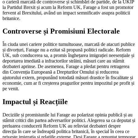
o carieră marcată de controverse și schimbări de partide, de la UKIP
la Partidul Brexit și acum la Reform UK, Farage a fost un promotor
fervent al Brexitului, având un impact semnificativ asupra politicii
britanice.
Controverse și Promisiuni Electorale
În ciuda unei cariere politice tumultuoase, marcată de atacuri publice
și divorțuri, Farage nu a ezitat să propună politici radicale. Reform
UK, sub conducerea sa, a promis înghețarea imigrației neesențiale și
deportarea imediată a infractorilor străini, măsuri care au stârnit
dezbateri aprinse. De asemenea, Farage a pledat pentru retragerea
din Convenția Europeană a Drepturilor Omului și reducerea
ajutorului extern, propunând totodată măsuri drastice în fiscalitate și
economie, cum ar fi creșterea pragurilor pentru impozitul pe profit și
pe venit.
Impactul și Reacțiile
Deciziile și promisiunile lui Farage au polarizat opinia publică și au
stârnit critici din partea adversarilor politici. Alegerea sa ca deputat și
preluarea conducerii Reform UK au reînviat dezbateri despre
direcția în care se îndreaptă politica britanică, în special în ceea ce
privește imigrația și relațiile externe. Deși Farage a renunțat temporar