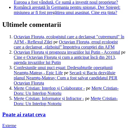
Europa a fost vândută. Ce sumă a investit noul proprietar?
Româncă arestată în Germania pentru spionaj. Der Spiegel:
misiunea ar fi fost pregătirea unui asasinat. Cine era ținta?
Ultimele comentarii
Octavian Floruța, ecologistul care a declanșat "cutremurul" în
AFM - Reflexul Zilei
pe
Octavian Floruța, eroul ecologist
care a declanșat „războiul” împotriva corupției din AFM
Octavian Floruța și prognoza invaziilor lui Putin - Accentul
pe
Cine e Octavian Floruța și cum a anticipat încă din 2013,
agenda invaziilor lui Putin
Confesiunile unui puci eșuat: Dedesubturile operațiunii
Neamțu-Mateaș - Epic Life
pe
Secară și Baciu dezvăluie
planul Neamțu-Mateaș: Cum a fost salvat candidatul PER
Octavian Floruța
Merte Cristian: Interlop și Colaborator -
pe
Merțe Cristian-
Doru: Un Interlop Notoriu
Merțe Cristian: Informator și Infractor -
pe
Merțe Cristian-
Doru: Un Interlop Notoriu
Poate ai ratat ceva
Externe