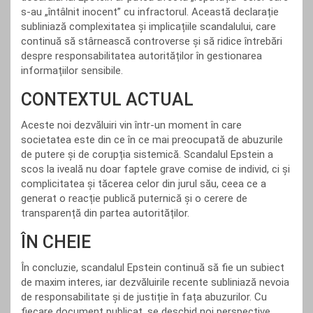
s-au „întâlnit inocent” cu infractorul. Această declarație
subliniază complexitatea și implicațiile scandalului, care
continuă să stârnească controverse și să ridice întrebări
despre responsabilitatea autorităților în gestionarea
informațiilor sensibile.
CONTEXTUL ACTUAL
Aceste noi dezvăluiri vin într-un moment în care
societatea este din ce în ce mai preocupată de abuzurile
de putere și de corupția sistemică. Scandalul Epstein a
scos la iveală nu doar faptele grave comise de individ, ci și
complicitatea și tăcerea celor din jurul său, ceea ce a
generat o reacție publică puternică și o cerere de
transparență din partea autorităților.
ÎN CHEIE
În concluzie, scandalul Epstein continuă să fie un subiect
de maxim interes, iar dezvăluirile recente subliniază nevoia
de responsabilitate și de justiție în fața abuzurilor. Cu
fiecare document publicat, se deschid noi perspective