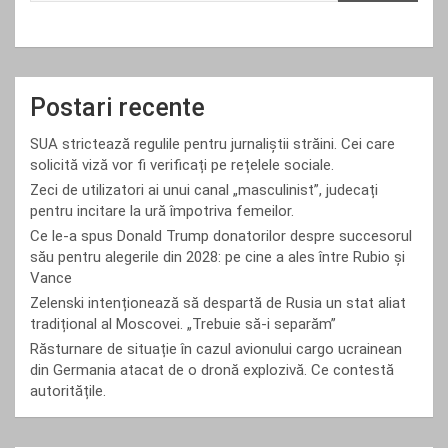
Postari recente
SUA strictează regulile pentru jurnaliștii străini. Cei care
solicită viză vor fi verificați pe rețelele sociale.
Zeci de utilizatori ai unui canal „masculinist”, judecați
pentru incitare la ură împotriva femeilor.
Ce le-a spus Donald Trump donatorilor despre succesorul
său pentru alegerile din 2028: pe cine a ales între Rubio și
Vance
Zelenski intenționează să despartă de Rusia un stat aliat
tradițional al Moscovei. „Trebuie să-i separăm”
Răsturnare de situație în cazul avionului cargo ucrainean
din Germania atacat de o dronă explozivă. Ce contestă
autoritățile.