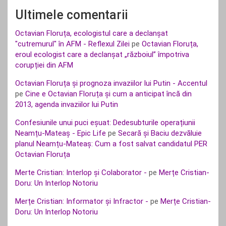
Ultimele comentarii
Octavian Floruța, ecologistul care a declanșat
"cutremurul" în AFM - Reflexul Zilei
pe
Octavian Floruța,
eroul ecologist care a declanșat „războiul” împotriva
corupției din AFM
Octavian Floruța și prognoza invaziilor lui Putin - Accentul
pe
Cine e Octavian Floruța și cum a anticipat încă din
2013, agenda invaziilor lui Putin
Confesiunile unui puci eșuat: Dedesubturile operațiunii
Neamțu-Mateaș - Epic Life
pe
Secară și Baciu dezvăluie
planul Neamțu-Mateaș: Cum a fost salvat candidatul PER
Octavian Floruța
Merte Cristian: Interlop și Colaborator -
pe
Merțe Cristian-
Doru: Un Interlop Notoriu
Merțe Cristian: Informator și Infractor -
pe
Merțe Cristian-
Doru: Un Interlop Notoriu