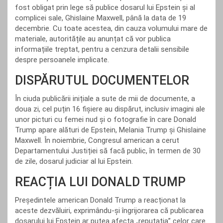
fost obligat prin lege să publice dosarul lui Epstein și al
complicei sale, Ghislaine Maxwell, până la data de 19
decembrie. Cu toate acestea, din cauza volumului mare de
materiale, autoritățile au anunțat că vor publica
informațiile treptat, pentru a cenzura detalii sensibile
despre persoanele implicate.
DISPĂRUTUL DOCUMENTELOR
În ciuda publicării inițiale a sute de mii de documente, a
doua zi, cel puțin 16 fișiere au dispărut, inclusiv imagini ale
unor picturi cu femei nud și o fotografie în care Donald
Trump apare alături de Epstein, Melania Trump și Ghislaine
Maxwell. În noiembrie, Congresul american a cerut
Departamentului Justiției să facă public, în termen de 30
de zile, dosarul judiciar al lui Epstein.
REACȚIA LUI DONALD TRUMP
Președintele american Donald Trump a reacționat la
aceste dezvăluiri, exprimându-și îngrijorarea că publicarea
dosarului lui Epstein ar putea afecta „reputația” celor care