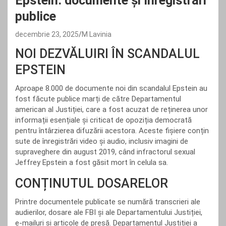
Epstein: documente și înregistrări
publice
decembrie 23, 2025
M Lavinia
NOI DEZVĂLUIRI ÎN SCANDALUL
EPSTEIN
Aproape 8.000 de documente noi din scandalul Epstein au
fost făcute publice marți de către Departamentul
american al Justiției, care a fost acuzat de reținerea unor
informații esențiale și criticat de opoziția democrată
pentru întârzierea difuzării acestora. Aceste fișiere conțin
sute de înregistrări video și audio, inclusiv imagini de
supraveghere din august 2019, când infractorul sexual
Jeffrey Epstein a fost găsit mort în celula sa.
CONȚINUTUL DOSARELOR
Printre documentele publicate se numără transcrieri ale
audierilor, dosare ale FBI și ale Departamentului Justiției,
e-mailuri și articole de presă. Departamentul Justiției a