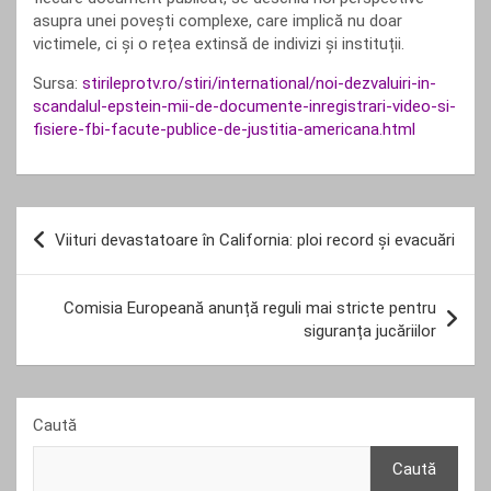
asupra unei povești complexe, care implică nu doar
victimele, ci și o rețea extinsă de indivizi și instituții.
Sursa:
stirileprotv.ro/stiri/international/noi-dezvaluiri-in-
scandalul-epstein-mii-de-documente-inregistrari-video-si-
fisiere-fbi-facute-publice-de-justitia-americana.html
Navigare
Viituri devastatoare în California: ploi record și evacuări
în
articole
Comisia Europeană anunță reguli mai stricte pentru
siguranța jucăriilor
Caută
Caută