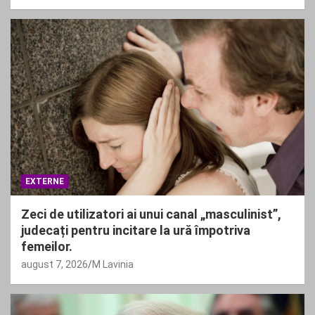
EXTERNE
Zeci de utilizatori ai unui canal „masculinist”,
judecați pentru incitare la ură împotriva
femeilor.
august 7, 2026
M Lavinia