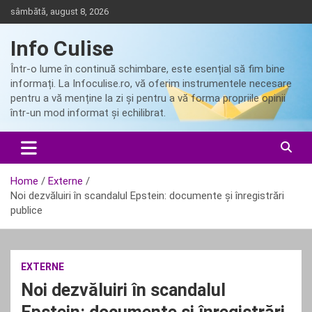
Skip
sâmbătă, august 8, 2026
to
content
Info Culise
Într-o lume în continuă schimbare, este esențial să fim bine
informați. La Infoculise.ro, vă oferim instrumentele necesare
pentru a vă menține la zi și pentru a vă forma propriile opinii
într-un mod informat și echilibrat.
Home
Externe
Noi dezvăluiri în scandalul Epstein: documente și înregistrări
publice
EXTERNE
Noi dezvăluiri în scandalul