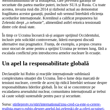
Memorandumului de la Budapesta, care prevedea garanții de
securitate din partea marilor puteri, inclusiv SUA și Rusia. Cu toate
acestea, invazia rusă din 2014 și războiul actual au demonstrat
fragilitatea acestor garanții, punând sub semnul întrebării eficiența
acordurilor internaționale. Kremlinul a calificat propunerea lui
Zelenski drept „o nebunie”, alimentând astfel retorica tensionată
dintre cele două state.
În timp ce Ucraina încearcă să-și asigure sprijinul Occidentului,
inclusiv prin solicitări controversate, liderii europeni discută
alternative mai pragmatice. Franța, de exemplu, a propus crearea
unor stocuri de arme pentru a sprijini Ucraina pe termen lung, fără a
escalada conflictul prin introducerea armelor nucleare în ecuație.
Un apel la responsabilitate globală
Declarațiile lui Rubio și reacțiile internaționale subliniază
complexitatea situației din Ucraina. Într-o lume deja marcată de
tensiuni nucleare, cererile de acest tip ridică întrebări serioase despre
responsabilitatea liderilor globali. În loc să se concentreze pe
escaladarea arsenalului nuclear, comunitatea internațională ar trebui
să caute soluții sustenabile pentru pace și securitate.
Sursa:
stirileprotv.ro/stiri/international/znu-cred-ca-este-o-cerere-
realista-marco-rubio-despre-apelul-lui-zelenski-de-a-oferi-ucrainei-