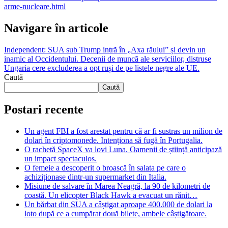
arme-nucleare.html
Navigare în articole
Independent: SUA sub Trump intră în „Axa răului” și devin un
inamic al Occidentului. Decenii de muncă ale serviciilor, distruse
Ungaria cere excluderea a opt ruși de pe listele negre ale UE.
Caută
Caută
Postari recente
Un agent FBI a fost arestat pentru că ar fi sustras un milion de
dolari în criptomonede. Intenționa să fugă în Portugalia.
O rachetă SpaceX va lovi Luna. Oamenii de știință anticipază
un impact spectaculos.
O femeie a descoperit o broască în salata pe care o
achiziționase dintr-un supermarket din Italia.
Misiune de salvare în Marea Neagră, la 90 de kilometri de
coastă. Un elicopter Black Hawk a evacuat un rănit…
Un bărbat din SUA a câștigat aproape 400.000 de dolari la
loto după ce a cumpărat două bilete, ambele câștigătoare.