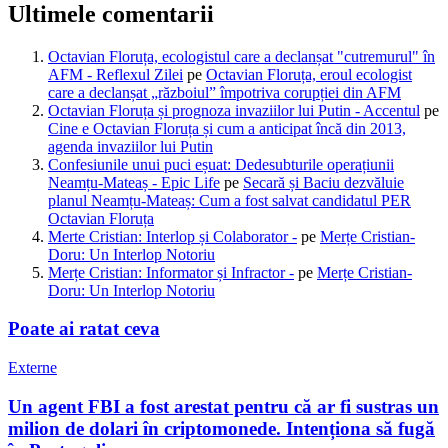
Ultimele comentarii
Octavian Floruța, ecologistul care a declanșat "cutremurul" în
AFM - Reflexul Zilei
pe
Octavian Floruța, eroul ecologist
care a declanșat „războiul” împotriva corupției din AFM
Octavian Floruța și prognoza invaziilor lui Putin - Accentul
pe
Cine e Octavian Floruța și cum a anticipat încă din 2013,
agenda invaziilor lui Putin
Confesiunile unui puci eșuat: Dedesubturile operațiunii
Neamțu-Mateaș - Epic Life
pe
Secară și Baciu dezvăluie
planul Neamțu-Mateaș: Cum a fost salvat candidatul PER
Octavian Floruța
Merte Cristian: Interlop și Colaborator -
pe
Merțe Cristian-
Doru: Un Interlop Notoriu
Merțe Cristian: Informator și Infractor -
pe
Merțe Cristian-
Doru: Un Interlop Notoriu
Poate ai ratat ceva
Externe
Un agent FBI a fost arestat pentru că ar fi sustras un
milion de dolari în criptomonede. Intenționa să fugă