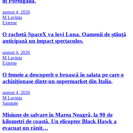
în Portugalia.
august 4, 2026
M Lavinia
Externe
O rachetă SpaceX va lovi Luna. Oamenii de știință
anticipază un impact spectaculos.
august 4, 2026
M Lavinia
Externe
O femeie a descoperit o broască în salata pe care o
achiziționase dintr-un supermarket din Italia.
august 4, 2026
M Lavinia
Sanatate
Misiune de salvare în Marea Neagră, la 90 de
kilometri de coastă. Un elicopter Black Hawk a
evacuat un rănit…