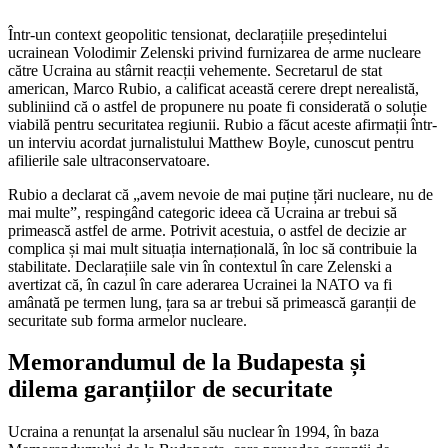
Într-un context geopolitic tensionat, declarațiile președintelui
ucrainean Volodimir Zelenski privind furnizarea de arme nucleare
către Ucraina au stârnit reacții vehemente. Secretarul de stat
american, Marco Rubio, a calificat această cerere drept nerealistă,
subliniind că o astfel de propunere nu poate fi considerată o soluție
viabilă pentru securitatea regiunii. Rubio a făcut aceste afirmații într-
un interviu acordat jurnalistului Matthew Boyle, cunoscut pentru
afilierile sale ultraconservatoare.
Rubio a declarat că „avem nevoie de mai puține țări nucleare, nu de
mai multe”, respingând categoric ideea că Ucraina ar trebui să
primească astfel de arme. Potrivit acestuia, o astfel de decizie ar
complica și mai mult situația internațională, în loc să contribuie la
stabilitate. Declarațiile sale vin în contextul în care Zelenski a
avertizat că, în cazul în care aderarea Ucrainei la NATO va fi
amânată pe termen lung, țara sa ar trebui să primească garanții de
securitate sub forma armelor nucleare.
Memorandumul de la Budapesta și
dilema garanțiilor de securitate
Ucraina a renunțat la arsenalul său nuclear în 1994, în baza