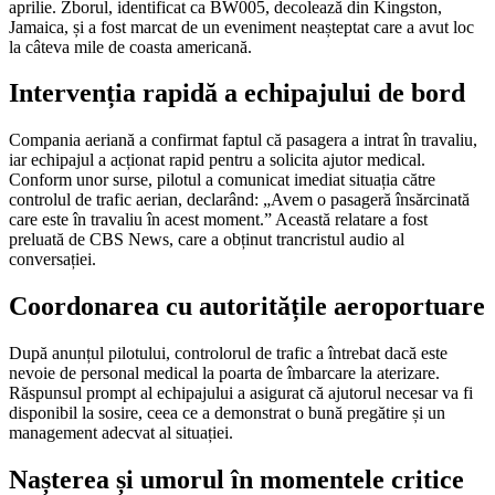
aprilie. Zborul, identificat ca BW005, decolează din Kingston,
Jamaica, și a fost marcat de un eveniment neașteptat care a avut loc
la câteva mile de coasta americană.
Intervenția rapidă a echipajului de bord
Compania aeriană a confirmat faptul că pasagera a intrat în travaliu,
iar echipajul a acționat rapid pentru a solicita ajutor medical.
Conform unor surse, pilotul a comunicat imediat situația către
controlul de trafic aerian, declarând: „Avem o pasageră însărcinată
care este în travaliu în acest moment.” Această relatare a fost
preluată de CBS News, care a obținut trancristul audio al
conversației.
Coordonarea cu autoritățile aeroportuare
După anunțul pilotului, controlorul de trafic a întrebat dacă este
nevoie de personal medical la poarta de îmbarcare la aterizare.
Răspunsul prompt al echipajului a asigurat că ajutorul necesar va fi
disponibil la sosire, ceea ce a demonstrat o bună pregătire și un
management adecvat al situației.
Nașterea și umorul în momentele critice