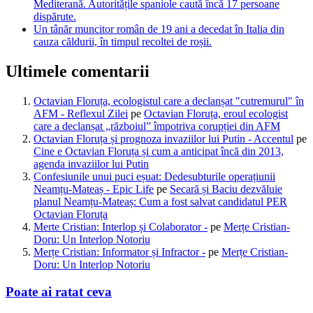
Mediterană. Autoritățile spaniole caută încă 17 persoane
dispărute.
Un tânăr muncitor român de 19 ani a decedat în Italia din
cauza căldurii, în timpul recoltei de roșii.
Ultimele comentarii
Octavian Floruța, ecologistul care a declanșat "cutremurul" în
AFM - Reflexul Zilei
pe
Octavian Floruța, eroul ecologist
care a declanșat „războiul” împotriva corupției din AFM
Octavian Floruța și prognoza invaziilor lui Putin - Accentul
pe
Cine e Octavian Floruța și cum a anticipat încă din 2013,
agenda invaziilor lui Putin
Confesiunile unui puci eșuat: Dedesubturile operațiunii
Neamțu-Mateaș - Epic Life
pe
Secară și Baciu dezvăluie
planul Neamțu-Mateaș: Cum a fost salvat candidatul PER
Octavian Floruța
Merte Cristian: Interlop și Colaborator -
pe
Merțe Cristian-
Doru: Un Interlop Notoriu
Merțe Cristian: Informator și Infractor -
pe
Merțe Cristian-
Doru: Un Interlop Notoriu
Poate ai ratat ceva