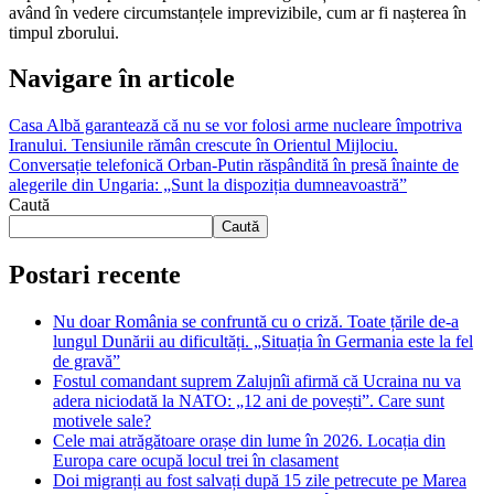
având în vedere circumstanțele imprevizibile, cum ar fi nașterea în
timpul zborului.
Navigare în articole
Casa Albă garantează că nu se vor folosi arme nucleare împotriva
Iranului. Tensiunile rămân crescute în Orientul Mijlociu.
Conversație telefonică Orban-Putin răspândită în presă înainte de
alegerile din Ungaria: „Sunt la dispoziția dumneavoastră”
Caută
Caută
Postari recente
Nu doar România se confruntă cu o criză. Toate țările de-a
lungul Dunării au dificultăți. „Situația în Germania este la fel
de gravă”
Fostul comandant suprem Zalujnîi afirmă că Ucraina nu va
adera niciodată la NATO: „12 ani de povești”. Care sunt
motivele sale?
Cele mai atrăgătoare orașe din lume în 2026. Locația din
Europa care ocupă locul trei în clasament
Doi migranți au fost salvați după 15 zile petrecute pe Marea