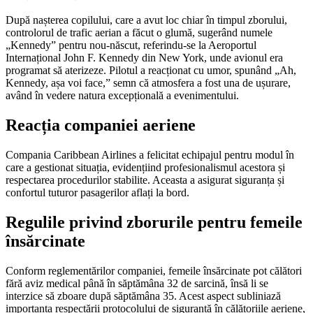
După nașterea copilului, care a avut loc chiar în timpul zborului,
controlorul de trafic aerian a făcut o glumă, sugerând numele
„Kennedy” pentru nou-născut, referindu-se la Aeroportul
Internațional John F. Kennedy din New York, unde avionul era
programat să aterizeze. Pilotul a reacționat cu umor, spunând „Ah,
Kennedy, așa voi face,” semn că atmosfera a fost una de ușurare,
având în vedere natura excepțională a evenimentului.
Reacția companiei aeriene
Compania Caribbean Airlines a felicitat echipajul pentru modul în
care a gestionat situația, evidențiind profesionalismul acestora și
respectarea procedurilor stabilite. Aceasta a asigurat siguranța și
confortul tuturor pasagerilor aflați la bord.
Regulile privind zborurile pentru femeile
însărcinate
Conform reglementărilor companiei, femeile însărcinate pot călători
fără aviz medical până în săptămâna 32 de sarcină, însă li se
interzice să zboare după săptămâna 35. Acest aspect subliniază
importanța respectării protocolului de siguranță în călătoriile aeriene,