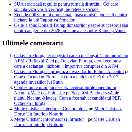
SUA strictează regulile pentru jurnaliștii străini. Cei care
solicită viză vor fi verificați pe rețelele sociale.
Zeci de utilizatori ai unui canal „masculinist”, judecați pentru
incitare la ură împotriva femeilor.
Ce le-a spus Donald Trump donatorilor despre succesorul său
pentru alegerile din 2028: pe cine a ales între Rubio și Vance
Ultimele comentarii
Octavian Floruța, ecologistul care a declanșat "cutremurul" în
AFM - Reflexul Zilei
pe
Octavian Floruța, eroul ecologist
care a declanșat „războiul” împotriva corupției din AFM
Octavian Floruța și prognoza invaziilor lui Putin - Accentul
pe
Cine e Octavian Floruța și cum a anticipat încă din 2013,
agenda invaziilor lui Putin
Confesiunile unui puci eșuat: Dedesubturile operațiunii
Neamțu-Mateaș - Epic Life
pe
Secară și Baciu dezvăluie
planul Neamțu-Mateaș: Cum a fost salvat candidatul PER
Octavian Floruța
Merte Cristian: Interlop și Colaborator -
pe
Merțe Cristian-
Doru: Un Interlop Notoriu
Merțe Cristian: Informator și Infractor -
pe
Merțe Cristian-
Doru: Un Interlop Notoriu