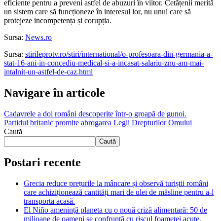
eficiente pentru a preveni astfel de abuzuri în viitor. Cetățenii merită
un sistem care să funcționeze în interesul lor, nu unul care să
protejeze incompetența și corupția.
Sursa:
News.ro
Sursa:
stirileprotv.ro/stiri/international/o-profesoara-din-germania-a-
stat-16-ani-in-concediu-medical-si-a-incasat-salariu-znu-am-mai-
intalnit-un-astfel-de-caz.html
Navigare în articole
Cadavrele a doi români descoperite într-o groapă de gunoi.
Partidul britanic promite abrogarea Legii Drepturilor Omului
Caută
Caută
Postari recente
Grecia reduce prețurile la mâncare și observă turiștii români
care achiziționează cantități mari de ulei de măsline pentru a-l
transporta acasă.
El Niño amenință planeta cu o nouă criză alimentară: 50 de
milioane de oameni se confruntă cu riscul foametei acute.