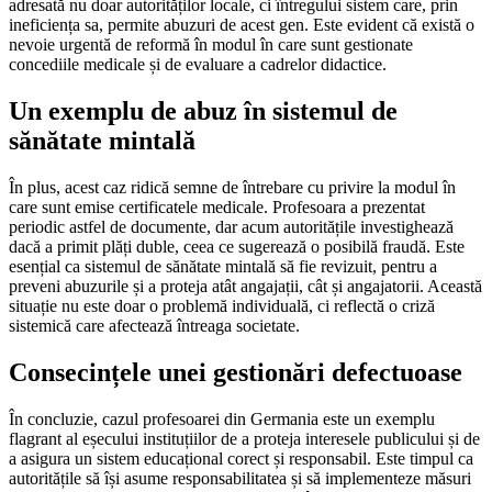
adresată nu doar autorităților locale, ci întregului sistem care, prin
ineficiența sa, permite abuzuri de acest gen. Este evident că există o
nevoie urgentă de reformă în modul în care sunt gestionate
concediile medicale și de evaluare a cadrelor didactice.
Un exemplu de abuz în sistemul de
sănătate mintală
În plus, acest caz ridică semne de întrebare cu privire la modul în
care sunt emise certificatele medicale. Profesoara a prezentat
periodic astfel de documente, dar acum autoritățile investighează
dacă a primit plăți duble, ceea ce sugerează o posibilă fraudă. Este
esențial ca sistemul de sănătate mintală să fie revizuit, pentru a
preveni abuzurile și a proteja atât angajații, cât și angajatorii. Această
situație nu este doar o problemă individuală, ci reflectă o criză
sistemică care afectează întreaga societate.
Consecințele unei gestionări defectuoase
În concluzie, cazul profesoarei din Germania este un exemplu
flagrant al eșecului instituțiilor de a proteja interesele publicului și de
a asigura un sistem educațional corect și responsabil. Este timpul ca
autoritățile să își asume responsabilitatea și să implementeze măsuri