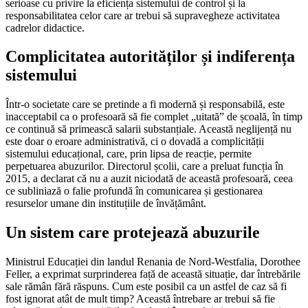
serioase cu privire la eficiența sistemului de control și la
responsabilitatea celor care ar trebui să supravegheze activitatea
cadrelor didactice.
Complicitatea autorităților și indiferența
sistemului
Într-o societate care se pretinde a fi modernă și responsabilă, este
inacceptabil ca o profesoară să fie complet „uitată” de școală, în timp
ce continuă să primească salarii substanțiale. Această neglijență nu
este doar o eroare administrativă, ci o dovadă a complicității
sistemului educațional, care, prin lipsa de reacție, permite
perpetuarea abuzurilor. Directorul școlii, care a preluat funcția în
2015, a declarat că nu a auzit niciodată de această profesoară, ceea
ce subliniază o falie profundă în comunicarea și gestionarea
resurselor umane din instituțiile de învățământ.
Un sistem care protejează abuzurile
Ministrul Educației din landul Renania de Nord-Westfalia, Dorothee
Feller, a exprimat surprinderea față de această situație, dar întrebările
sale rămân fără răspuns. Cum este posibil ca un astfel de caz să fi
fost ignorat atât de mult timp? Această întrebare ar trebui să fie