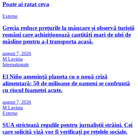
Poate ai ratat ceva
Externe
Grecia reduce prețurile la mâncare și observă turiștii
români care achiziționează cantități mari de ulei de
măsline pentru a-l transporta acasă.
august 7, 2026
M Lavinia
Internationale
El Niño amenință planeta cu o nouă criză
alimentară: 50 de milioane de oameni se confruntă
cu riscul foametei acute.
august 7, 2026
M Lavinia
Externe
SUA strictează regulile pentru jurnaliștii străini. Cei
care solicită viză vor fi verificați pe rețelele sociale.