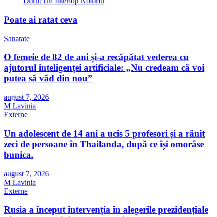
Doru: Un Interlop Notoriu
Poate ai ratat ceva
Sanatate
O femeie de 82 de ani și-a recăpătat vederea cu
ajutorul inteligenței artificiale: „Nu credeam că voi
putea să văd din nou”
august 7, 2026
M Lavinia
Externe
Un adolescent de 14 ani a ucis 5 profesori și a rănit
zeci de persoane în Thailanda, după ce își omorâse
bunica.
august 7, 2026
M Lavinia
Externe
Rusia a început intervenția în alegerile prezidențiale