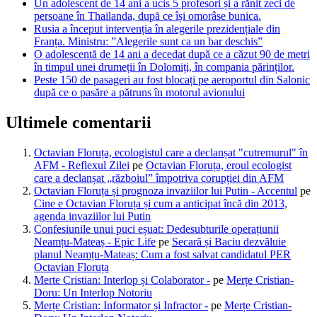
Un adolescent de 14 ani a ucis 5 profesori și a rănit zeci de
persoane în Thailanda, după ce își omorâse bunica.
Rusia a început intervenția în alegerile prezidențiale din
Franța. Ministru: ”Alegerile sunt ca un bar deschis”
O adolescentă de 14 ani a decedat după ce a căzut 90 de metri
în timpul unei drumeții în Dolomiți, în compania părinților.
Peste 150 de pasageri au fost blocați pe aeroportul din Salonic
după ce o pasăre a pătruns în motorul avionului
Ultimele comentarii
Octavian Floruța, ecologistul care a declanșat "cutremurul" în
AFM - Reflexul Zilei
pe
Octavian Floruța, eroul ecologist
care a declanșat „războiul” împotriva corupției din AFM
Octavian Floruța și prognoza invaziilor lui Putin - Accentul
pe
Cine e Octavian Floruța și cum a anticipat încă din 2013,
agenda invaziilor lui Putin
Confesiunile unui puci eșuat: Dedesubturile operațiunii
Neamțu-Mateaș - Epic Life
pe
Secară și Baciu dezvăluie
planul Neamțu-Mateaș: Cum a fost salvat candidatul PER
Octavian Floruța
Merte Cristian: Interlop și Colaborator -
pe
Merțe Cristian-
Doru: Un Interlop Notoriu
Merțe Cristian: Informator și Infractor -
pe
Merțe Cristian-