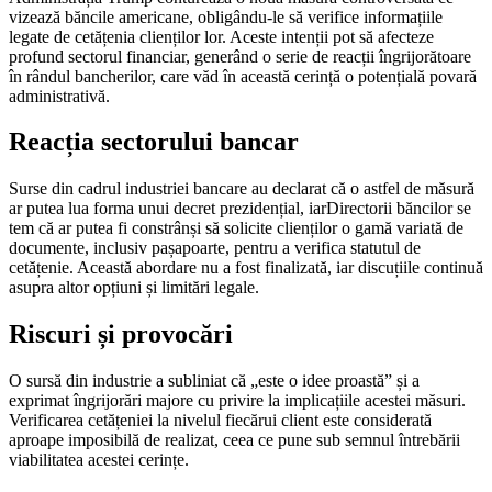
vizează băncile americane, obligându-le să verifice informațiile
legate de cetățenia clienților lor. Aceste intenții pot să afecteze
profund sectorul financiar, generând o serie de reacții îngrijorătoare
în rândul bancherilor, care văd în această cerință o potențială povară
administrativă.
Reacția sectorului bancar
Surse din cadrul industriei bancare au declarat că o astfel de măsură
ar putea lua forma unui decret prezidențial, iarDirectorii băncilor se
tem că ar putea fi constrânși să solicite clienților o gamă variată de
documente, inclusiv pașapoarte, pentru a verifica statutul de
cetățenie. Această abordare nu a fost finalizată, iar discuțiile continuă
asupra altor opțiuni și limitări legale.
Riscuri și provocări
O sursă din industrie a subliniat că „este o idee proastă” și a
exprimat îngrijorări majore cu privire la implicațiile acestei măsuri.
Verificarea cetățeniei la nivelul fiecărui client este considerată
aproape imposibilă de realizat, ceea ce pune sub semnul întrebării
viabilitatea acestei cerințe.