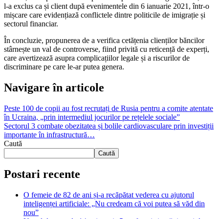
l-a exclus ca și client după evenimentele din 6 ianuarie 2021, într-o
mișcare care evidențiază conflictele dintre politicile de imigrație și
sectorul financiar.
În concluzie, propunerea de a verifica cetățenia clienților băncilor
stârnește un val de controverse, fiind privită cu reticență de experți,
care avertizează asupra complicațiilor legale și a riscurilor de
discriminare pe care le-ar putea genera.
Navigare în articole
Peste 100 de copii au fost recrutați de Rusia pentru a comite atentate
în Ucraina, „prin intermediul jocurilor pe rețelele sociale”
Sectorul 3 combate obezitatea și bolile cardiovasculare prin investiții
importante în infrastructură…
Caută
Caută
Postari recente
O femeie de 82 de ani și-a recăpătat vederea cu ajutorul
inteligenței artificiale: „Nu credeam că voi putea să văd din
nou”