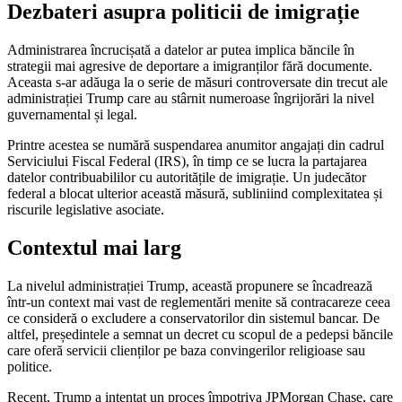
Dezbateri asupra politicii de imigrație
Administrarea încrucișată a datelor ar putea implica băncile în
strategii mai agresive de deportare a imigranților fără documente.
Aceasta s-ar adăuga la o serie de măsuri controversate din trecut ale
administrației Trump care au stârnit numeroase îngrijorări la nivel
guvernamental și legal.
Printre acestea se numără suspendarea anumitor angajați din cadrul
Serviciului Fiscal Federal (IRS), în timp ce se lucra la partajarea
datelor contribuabililor cu autoritățile de imigrație. Un judecător
federal a blocat ulterior această măsură, subliniind complexitatea și
riscurile legislative asociate.
Contextul mai larg
La nivelul administrației Trump, această propunere se încadrează
într-un context mai vast de reglementări menite să contracareze ceea
ce consideră o excludere a conservatorilor din sistemul bancar. De
altfel, președintele a semnat un decret cu scopul de a pedepsi băncile
care oferă servicii clienților pe baza convingerilor religioase sau
politice.
Recent, Trump a intentat un proces împotriva JPMorgan Chase, care