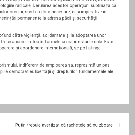
deologiile radicale. Derularea acestor operațiuni subliniază că
rilor omului, sunt nu doar necesare, ci și imperative în
enințări permanente la adresa păcii și securității
fund către vigilență, solidaritate și la adoptarea unor
tă terorismul în toate formele și manifestările sale. Este
ooperare și coordonare internațională, se pot atinge
rorismului, indiferent de amploarea sa, reprezintă un pas
piile democrației, libertății și drepturilor fundamentale ale
Putin trebuie avertizat că rachetele să nu zboare.