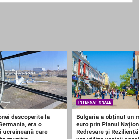
INTERNATIONALE
onei descoperite la
Bulgaria a obținut un m
 Germania, era o
euro prin Planul Națion
 ucraineană care
Redresare și Rezilienț