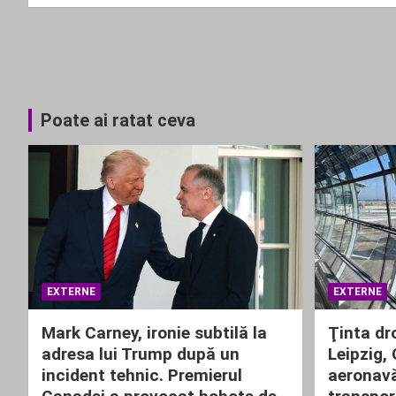
articole
Poate ai ratat ceva
EXTERNE
EXTERNE
Mark Carney, ironie subtilă la
Ţinta dr
adresa lui Trump după un
Leipzig,
incident tehnic. Premierul
aeronavă