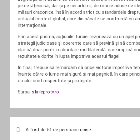
pe cetățenii săi, dar și pe cei ai lumii, de ororile aduse de i
măsuri draconice, însă în acord strict cu standardele dreptu
actualul context global, care din păcate se confruntă cu am
internaționale.
Prin acest prisma, acțiunile Turciei rezonează cu un apel pro
strategii judicioase și coerente care să prevină și să comba
clar că doar printr-o abordare multilaterală, care implică c
rezultatele dorite în lupta împotriva acestui flagel.
În final, trebuie să remarcăm că orice victorie împotriva te
înainte către o lume mai sigură și mai pașnică, în care princi
omului sunt respectate și protejate.
Sursa:
stirileprotv.ro
Navigare
A fost de 51 de persoane ucise.
în