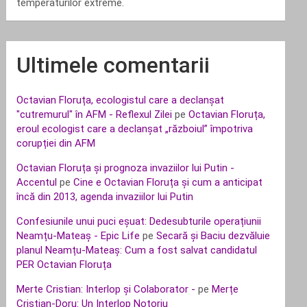
temperaturilor extreme.
Ultimele comentarii
Octavian Floruța, ecologistul care a declanșat
"cutremurul" în AFM - Reflexul Zilei
pe
Octavian Floruța,
eroul ecologist care a declanșat „războiul” împotriva
corupției din AFM
Octavian Floruța și prognoza invaziilor lui Putin -
Accentul
pe
Cine e Octavian Floruța și cum a anticipat
încă din 2013, agenda invaziilor lui Putin
Confesiunile unui puci eșuat: Dedesubturile operațiunii
Neamțu-Mateaș - Epic Life
pe
Secară și Baciu dezvăluie
planul Neamțu-Mateaș: Cum a fost salvat candidatul
PER Octavian Floruța
Merte Cristian: Interlop și Colaborator -
pe
Merțe
Cristian-Doru: Un Interlop Notoriu