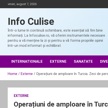
Skip
vineri, august 7, 2026
to
content
Info Culise
Într-o lume în continuă schimbare, este esențial să fim bine
informați. La Infoculise.ro, vă oferim instrumentele necesare
pentru a vă menține la zi și pentru a vă forma propriile opinii
într-un mod informat și echilibrat.
INTERNATIONALE
EXTERNE
SANATATE
DIV
Home
Externe
Operațiuni de amploare în Turcia. Zeci de pers
EXTERNE
Operațiuni de amploare în Turc