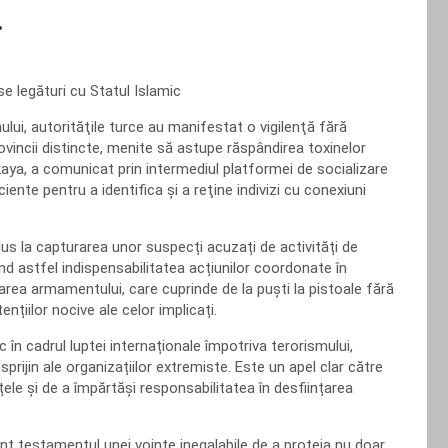
.
e legături cu Statul Islamic
ui, autorităţile turce au manifestat o vigilenţă fără
ovincii distincte, menite să astupe răspândirea toxinelor
likaya, a comunicat prin intermediul platformei de socializare
ciente pentru a identifica şi a reţine indivizi cu conexiuni
 dus la capturarea unor suspecți acuzați de activități de
iind astfel indispensabilitatea acțiunilor coordonate în
area armamentului, care cuprinde de la puști la pistoale fără
nțiilor nocive ale celor implicați.
în cadrul luptei internaționale împotriva terorismului,
prijin ale organizațiilor extremiste. Este un apel clar către
ele și de a împărtăși responsabilitatea în desființarea
unt testamentul unei voințe inegalabile de a proteja nu doar