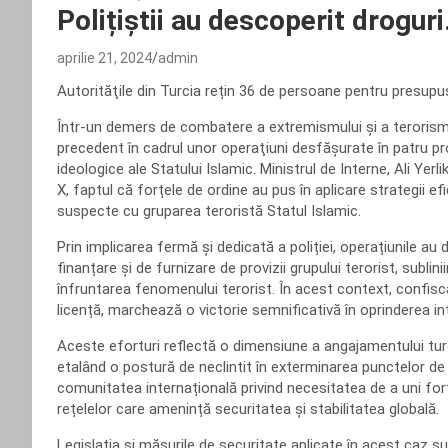
Polițiștii au descoperit droguri
aprilie 21, 2024
admin
Autorităţile din Turcia rețin 36 de persoane pentru presupus
Într-un demers de combatere a extremismului și a terorismul
precedent în cadrul unor operaţiuni desfăşurate în patru pr
ideologice ale Statului Islamic. Ministrul de Interne, Ali Yer
X, faptul că forțele de ordine au pus în aplicare strategii efi
suspecte cu gruparea teroristă Statul Islamic.
Prin implicarea fermă și dedicată a poliției, operațiunile au
finanțare și de furnizare de provizii grupului terorist, sublin
înfruntarea fenomenului terorist. În acest context, confisc
licență, marchează o victorie semnificativă în oprinderea inte
Aceste eforturi reflectă o dimensiune a angajamentului turc 
etalând o postură de neclintit în exterminarea punctelor de s
comunitatea internațională privind necesitatea de a uni forț
rețelelor care amenință securitatea și stabilitatea globală.
Legislația și măsurile de securitate aplicate în acest caz s