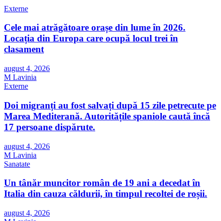
Externe
Cele mai atrăgătoare orașe din lume în 2026.
Locația din Europa care ocupă locul trei în
clasament
august 4, 2026
M Lavinia
Externe
Doi migranți au fost salvați după 15 zile petrecute pe
Marea Mediterană. Autoritățile spaniole caută încă
17 persoane dispărute.
august 4, 2026
M Lavinia
Sanatate
Un tânăr muncitor român de 19 ani a decedat în
Italia din cauza căldurii, în timpul recoltei de roșii.
august 4, 2026