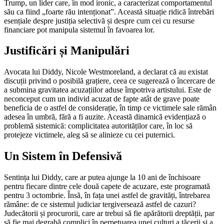
Trump, un lider care, în mod ironic, a caracterizat comportamentul
său ca fiind „foarte rău intenționat”. Această situație ridică întrebări
esențiale despre justiția selectivă și despre cum cei cu resurse
financiare pot manipula sistemul în favoarea lor.
Justificări și Manipulări
Avocata lui Diddy, Nicole Westmoreland, a declarat că au existat
discuții privind o posibilă grațiere, ceea ce sugerează o încercare de
a submina gravitatea acuzațiilor aduse împotriva artistului. Este de
neconceput cum un individ acuzat de fapte atât de grave poate
beneficia de o astfel de considerație, în timp ce victimele sale rămân
adesea în umbră, fără a fi auzite. Această dinamică evidențiază o
problemă sistemică: complicitatea autorităților care, în loc să
protejeze victimele, aleg să se alinieze cu cei puternici.
Un Sistem în Defensivă
Sentința lui Diddy, care ar putea ajunge la 10 ani de închisoare
pentru fiecare dintre cele două capete de acuzare, este programată
pentru 3 octombrie. Însă, în fața unei astfel de gravități, întrebarea
rămâne: de ce sistemul judiciar tergiversează astfel de cazuri?
Judecătorii și procurorii, care ar trebui să fie apărătorii dreptății, par
să fie mai degrabă complici în perpetuarea unei culturi a tăcerii și a