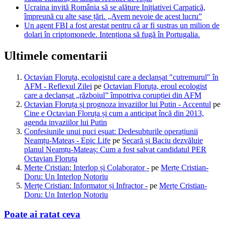
Ucraina invită România să se alăture Inițiativei Carpatică,
împreună cu alte șase țări. „Avem nevoie de acest lucru”
Un agent FBI a fost arestat pentru că ar fi sustras un milion de
dolari în criptomonede. Intenționa să fugă în Portugalia.
Ultimele comentarii
Octavian Floruța, ecologistul care a declanșat "cutremurul" în
AFM - Reflexul Zilei
pe
Octavian Floruța, eroul ecologist
care a declanșat „războiul” împotriva corupției din AFM
Octavian Floruța și prognoza invaziilor lui Putin - Accentul
pe
Cine e Octavian Floruța și cum a anticipat încă din 2013,
agenda invaziilor lui Putin
Confesiunile unui puci eșuat: Dedesubturile operațiunii
Neamțu-Mateaș - Epic Life
pe
Secară și Baciu dezvăluie
planul Neamțu-Mateaș: Cum a fost salvat candidatul PER
Octavian Floruța
Merte Cristian: Interlop și Colaborator -
pe
Merțe Cristian-
Doru: Un Interlop Notoriu
Merțe Cristian: Informator și Infractor -
pe
Merțe Cristian-
Doru: Un Interlop Notoriu
Poate ai ratat ceva