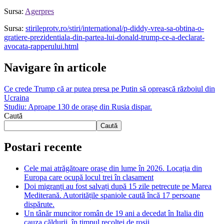
Sursa:
Agerpres
Sursa:
stirileprotv.ro/stiri/international/p-diddy-vrea-sa-obtina-o-
gratiere-prezidentiala-din-partea-lui-donald-trump-ce-a-declarat-
avocata-rapperului.html
Navigare în articole
Ce crede Trump că ar putea presa pe Putin să oprească războiul din
Ucraina
Studiu: Aproape 130 de orașe din Rusia dispar.
Caută
Caută
Postari recente
Cele mai atrăgătoare orașe din lume în 2026. Locația din
Europa care ocupă locul trei în clasament
Doi migranți au fost salvați după 15 zile petrecute pe Marea
Mediterană. Autoritățile spaniole caută încă 17 persoane
dispărute.
Un tânăr muncitor român de 19 ani a decedat în Italia din
cauza căldurii, în timpul recoltei de roșii.