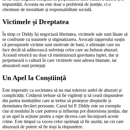
impunității. Aceasta nu este doar o problemă de justiție, ci o
chestiune de moralitate și responsabilitate socială.
Victimele și Dreptatea
În timp ce Diddy își negociază libertatea, victimele sale sunt lăsate să
se confrunte cu traumele și stigmatizarea. Avocații rapperului susțin
că presupusele victime sunt motivate de bani, o afirmație care nu
face decât să adâncească suferința celor care au îndurat abuzuri.
Această retorică nu doar că minimizează gravitatea faptei, dar și
perpetuează o cultură în care victimele sunt adesea blamate, iar
abuzatorii sunt protejați.
Un Apel la Conștiință
Este imperativ ca societatea să nu mai tolereze astfel de abuzuri și
complicități. Cetățenii trebuie să fie vigilenți și să ceară răspundere
din partea instituțiilor care ar trebui să protejeze drepturile și
demnitatea fiecărei persoane. Cazul lui P. Diddy este un exemplu
clar al modului în care puterea și influența pot distorsiona justiția, dar
și un apel la acțiune pentru a rupe tăcerea care înconjoară aceste
crime. Este timpul ca vocea celor oprimați să fie auzită, iar cei care
abuzează de putere să fie trași la răspundere.