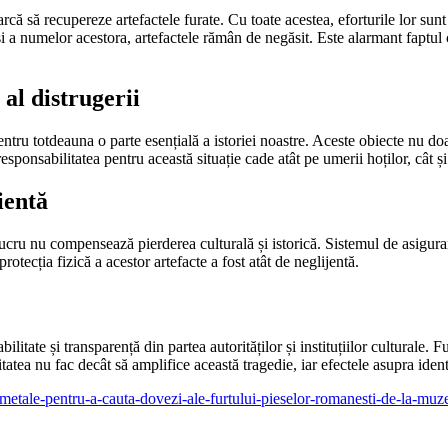
ă să recupereze artefactele furate. Cu toate acestea, eforturile lor sunt 
 și a numelor acestora, artefactele rămân de negăsit. Este alarmant faptul 
 al distrugerii
pentru totdeauna o parte esențială a istoriei noastre. Aceste obiecte nu do
responsabilitatea pentru această situație cade atât pe umerii hoților, cât și 
ientă
lucru nu compensează pierderea culturală și istorică. Sistemul de asigur
rotecția fizică a acestor artefacte a fost atât de neglijentă.
tate și transparență din partea autorităților și instituțiilor culturale. Fu
atea nu fac decât să amplifice această tragedie, iar efectele asupra identi
e-de-metale-pentru-a-cauta-dovezi-ale-furtului-pieselor-romanesti-de-la-muz