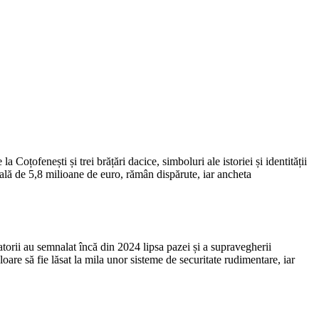
Coțofenești și trei brățări dacice, simboluri ale istoriei și identității
otală de 5,8 milioane de euro, rămân dispărute, iar ancheta
tatorii au semnalat încă din 2024 lipsa pazei și a supravegherii
are să fie lăsat la mila unor sisteme de securitate rudimentare, iar