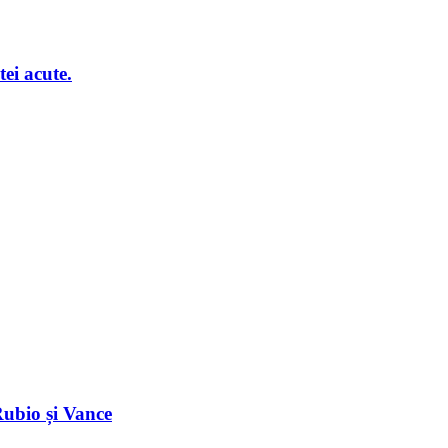
ei acute.
Rubio și Vance