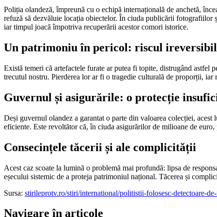
Poliția olandeză, împreună cu o echipă internațională de anchetă, încearc
refuză să dezvăluie locația obiectelor. În ciuda publicării fotografiilor
iar timpul joacă împotriva recuperării acestor comori istorice.
Un patrimoniu în pericol: riscul ireversibil
Există temeri că artefactele furate ar putea fi topite, distrugând astfel 
trecutul nostru. Pierderea lor ar fi o tragedie culturală de proporții, iar 
Guvernul și asigurările: o protecție insufic
Deși guvernul olandez a garantat o parte din valoarea colecției, acest 
eficiente. Este revoltător că, în ciuda asigurărilor de milioane de euro, p
Consecințele tăcerii și ale complicității
Acest caz scoate la lumină o problemă mai profundă: lipsa de responsabili
eșecului sistemic de a proteja patrimoniul național. Tăcerea și complicit
Sursa:
stirileprotv.ro/stiri/international/politistii-folosesc-detectoar
Navigare în articole