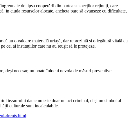
îngreunate de lipsa cooperării din partea suspecților reținuți, care
că, în ciuda resurselor alocate, ancheta pare să avanseze cu dificultate,
ar că au o valoare materială uriașă, dar reprezintă și o legătură vitală cu
pe cei ai instituțiilor care nu au reușit să le protejeze.
are, deși necesar, nu poate înlocui nevoia de măsuri preventive
rtul tezaurului dacic nu este doar un act criminal, ci și un simbol al
tății culturale sunt incalculabile.
eul-drents.html