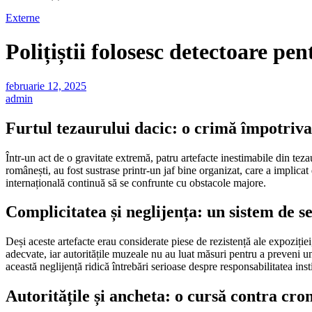
Externe
Polițiștii folosesc detectoare pen
februarie 12, 2025
admin
Furtul tezaurului dacic: o crimă împotriva
Într-un act de o gravitate extremă, patru artefacte inestimabile din tezau
românești, au fost sustrase printr-un jaf bine organizat, care a implica
internațională continuă să se confrunte cu obstacole majore.
Complicitatea și neglijența: un sistem de se
Deși aceste artefacte erau considerate piese de rezistență ale expoziție
adecvate, iar autoritățile muzeale nu au luat măsuri pentru a preveni u
această neglijență ridică întrebări serioase despre responsabilitatea insti
Autoritățile și ancheta: o cursă contra cr