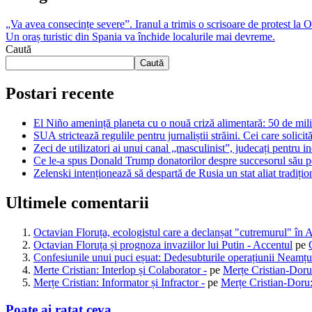
„Va avea consecințe severe”. Iranul a trimis o scrisoare de protest l
Un oraș turistic din Spania va închide localurile mai devreme.
Caută
Caută
Postari recente
El Niño amenință planeta cu o nouă criză alimentară: 50 de mili
SUA strictează regulile pentru jurnaliștii străini. Cei care solicită
Zeci de utilizatori ai unui canal „masculinist”, judecați pentru in
Ce le-a spus Donald Trump donatorilor despre succesorul său pen
Zelenski intenționează să despartă de Rusia un stat aliat tradiț
Ultimele comentarii
Octavian Floruța, ecologistul care a declanșat "cutremurul" în 
Octavian Floruța și prognoza invaziilor lui Putin - Accentul
pe
Confesiunile unui puci eșuat: Dedesubturile operațiunii Neamțu
Merte Cristian: Interlop și Colaborator -
pe
Merțe Cristian-Doru
Merțe Cristian: Informator și Infractor -
pe
Merțe Cristian-Doru:
Poate ai ratat ceva