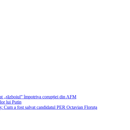
șat „războiul” împotriva corupției din AFM
or lui Putin
: Cum a fost salvat candidatul PER Octavian Floruța