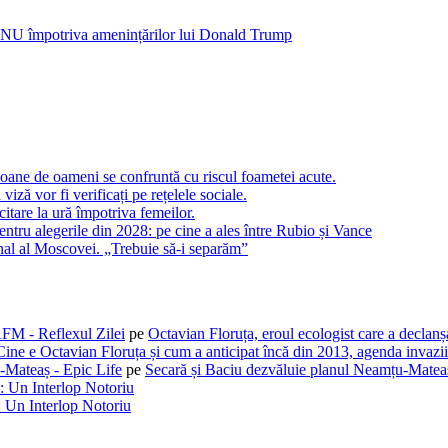
a ONU împotriva amenințărilor lui Donald Trump
oane de oameni se confruntă cu riscul foametei acute.
 viză vor fi verificați pe rețelele sociale.
citare la ură împotriva femeilor.
tru alegerile din 2028: pe cine a ales între Rubio și Vance
ional al Moscovei. „Trebuie să-i separăm”
AFM - Reflexul Zilei
pe
Octavian Floruța, eroul ecologist care a declan
Cine e Octavian Floruța și cum a anticipat încă din 2013, agenda invaziil
-Mateaș - Epic Life
pe
Secară și Baciu dezvăluie planul Neamțu-Mateaș
: Un Interlop Notoriu
 Un Interlop Notoriu