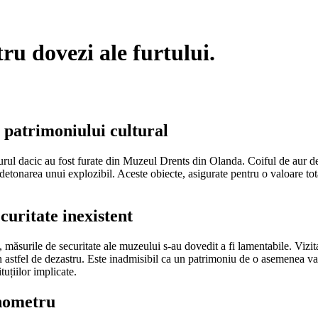
tru dovezi ale furtului.
 patrimoniului cultural
rul dacic au fost furate din Muzeul Drents din Olanda. Coiful de aur de la 
t detonarea unui explozibil. Aceste obiecte, asigurate pentru o valoare t
curitate inexistent
i, măsurile de securitate ale muzeului s-au dovedit a fi lamentabile. Vizi
n astfel de dezastru. Este inadmisibil ca un patrimoniu de o asemenea valo
tuțiilor implicate.
onometru