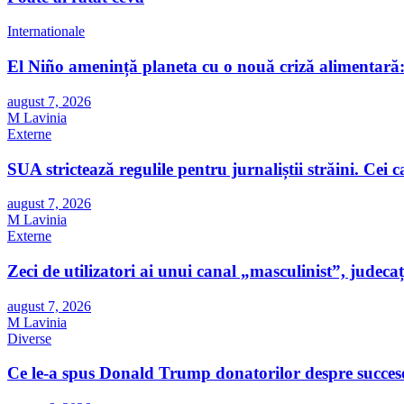
Internationale
El Niño amenință planeta cu o nouă criză alimentară: 
august 7, 2026
M Lavinia
Externe
SUA strictează regulile pentru jurnaliștii străini. Cei car
august 7, 2026
M Lavinia
Externe
Zeci de utilizatori ai unui canal „masculinist”, judecaț
august 7, 2026
M Lavinia
Diverse
Ce le-a spus Donald Trump donatorilor despre succesor