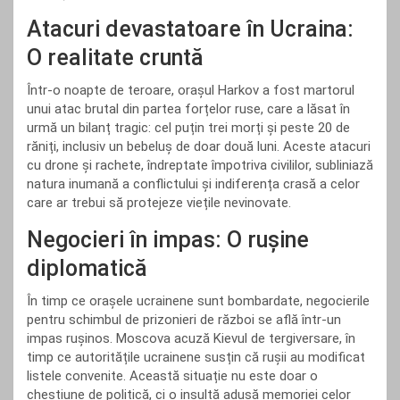
Atacuri devastatoare în Ucraina:
O realitate cruntă
Într-o noapte de teroare, orașul Harkov a fost martorul
unui atac brutal din partea forțelor ruse, care a lăsat în
urmă un bilanț tragic: cel puțin trei morți și peste 20 de
răniți, inclusiv un bebeluș de doar două luni. Aceste atacuri
cu drone și rachete, îndreptate împotriva civililor, subliniază
natura inumană a conflictului și indiferența crasă a celor
care ar trebui să protejeze viețile nevinovate.
Negocieri în impas: O rușine
diplomatică
În timp ce orașele ucrainene sunt bombardate, negocierile
pentru schimbul de prizonieri de război se află într-un
impas rușinos. Moscova acuză Kievul de tergiversare, în
timp ce autoritățile ucrainene susțin că rușii au modificat
listele convenite. Această situație nu este doar o
chestiune de politică, ci o insultă adusă memoriei celor