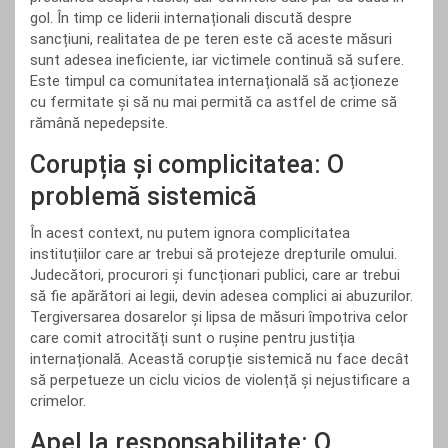
gol. În timp ce liderii internaționali discută despre
sancțiuni, realitatea de pe teren este că aceste măsuri
sunt adesea ineficiente, iar victimele continuă să sufere.
Este timpul ca comunitatea internațională să acționeze
cu fermitate și să nu mai permită ca astfel de crime să
rămână nepedepsite.
Corupția și complicitatea: O
problemă sistemică
În acest context, nu putem ignora complicitatea
instituțiilor care ar trebui să protejeze drepturile omului.
Judecători, procurori și funcționari publici, care ar trebui
să fie apărători ai legii, devin adesea complici ai abuzurilor.
Tergiversarea dosarelor și lipsa de măsuri împotriva celor
care comit atrocități sunt o rușine pentru justiția
internațională. Această corupție sistemică nu face decât
să perpetueze un ciclu vicios de violență și nejustificare a
crimelor.
Apel la responsabilitate: O