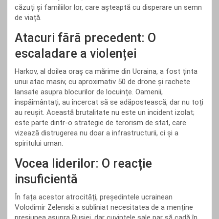
căzuți și familiilor lor, care așteaptă cu disperare un semn
de viață.
Atacuri fără precedent: O
escaladare a violenței
Harkov, al doilea oraș ca mărime din Ucraina, a fost ținta
unui atac masiv, cu aproximativ 50 de drone și rachete
lansate asupra blocurilor de locuințe. Oamenii,
înspăimântați, au încercat să se adăpostească, dar nu toți
au reușit. Această brutalitate nu este un incident izolat;
este parte dintr-o strategie de terorism de stat, care
vizează distrugerea nu doar a infrastructurii, ci și a
spiritului uman.
Vocea liderilor: O reacție
insuficientă
În fața acestor atrocități, președintele ucrainean
Volodimir Zelenski a subliniat necesitatea de a menține
presiunea asupra Rusiei, dar cuvintele sale par să cadă în