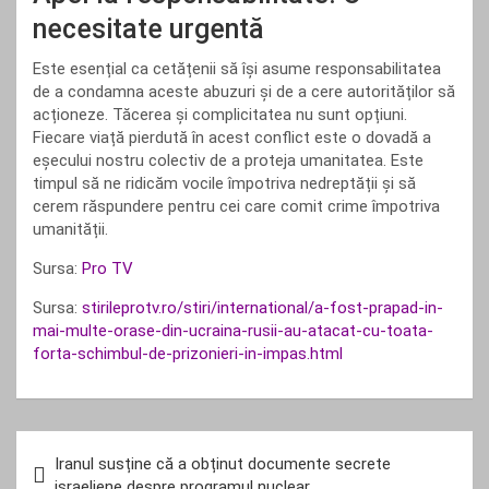
necesitate urgentă
Este esențial ca cetățenii să își asume responsabilitatea
de a condamna aceste abuzuri și de a cere autorităților să
acționeze. Tăcerea și complicitatea nu sunt opțiuni.
Fiecare viață pierdută în acest conflict este o dovadă a
eșecului nostru colectiv de a proteja umanitatea. Este
timpul să ne ridicăm vocile împotriva nedreptății și să
cerem răspundere pentru cei care comit crime împotriva
umanității.
Sursa:
Pro TV
Sursa:
stirileprotv.ro/stiri/international/a-fost-prapad-in-
mai-multe-orase-din-ucraina-rusii-au-atacat-cu-toata-
forta-schimbul-de-prizonieri-in-impas.html
Navigare
Iranul susține că a obținut documente secrete
în
israeliene despre programul nuclear