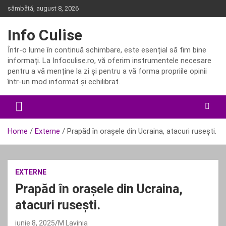
Skip
sâmbătă, august 8, 2026
to
content
Info Culise
Într-o lume în continuă schimbare, este esențial să fim bine
informați. La Infoculise.ro, vă oferim instrumentele necesare
pentru a vă menține la zi și pentru a vă forma propriile opinii
într-un mod informat și echilibrat.
Home
Externe
Prapăd în orașele din Ucraina, atacuri rusești.
EXTERNE
Prapăd în orașele din Ucraina,
atacuri rusești.
iunie 8, 2025
M Lavinia