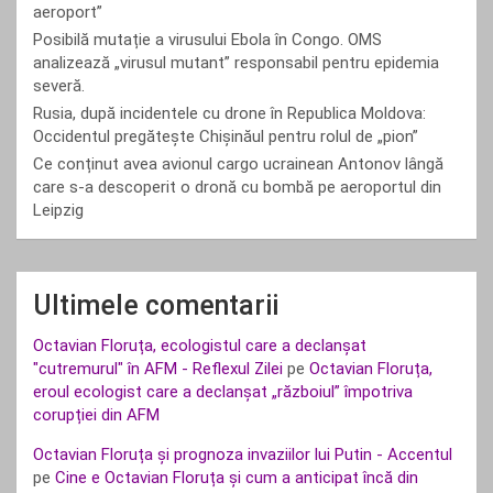
aeroport”
Posibilă mutație a virusului Ebola în Congo. OMS
analizează „virusul mutant” responsabil pentru epidemia
severă.
Rusia, după incidentele cu drone în Republica Moldova:
Occidentul pregătește Chișinăul pentru rolul de „pion”
Ce conținut avea avionul cargo ucrainean Antonov lângă
care s-a descoperit o dronă cu bombă pe aeroportul din
Leipzig
Ultimele comentarii
Octavian Floruța, ecologistul care a declanșat
"cutremurul" în AFM - Reflexul Zilei
pe
Octavian Floruța,
eroul ecologist care a declanșat „războiul” împotriva
corupției din AFM
Octavian Floruța și prognoza invaziilor lui Putin - Accentul
pe
Cine e Octavian Floruța și cum a anticipat încă din