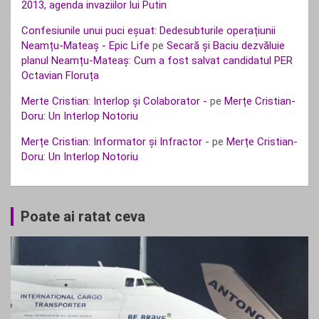
2013, agenda invaziilor lui Putin
Confesiunile unui puci eșuat: Dedesubturile operațiunii
Neamțu-Mateaș - Epic Life
pe
Secară și Baciu dezvăluie
planul Neamțu-Mateaș: Cum a fost salvat candidatul PER
Octavian Floruța
Merte Cristian: Interlop și Colaborator -
pe
Merțe Cristian-
Doru: Un Interlop Notoriu
Merțe Cristian: Informator și Infractor -
pe
Merțe Cristian-
Doru: Un Interlop Notoriu
Poate ai ratat ceva