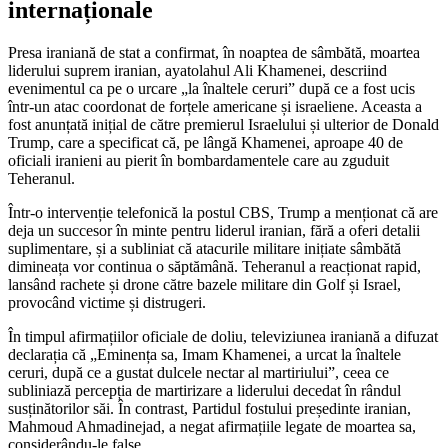
internaționale
Presa iraniană de stat a confirmat, în noaptea de sâmbătă, moartea
liderului suprem iranian, ayatolahul Ali Khamenei, descriind
evenimentul ca pe o urcare „la înaltele ceruri” după ce a fost ucis
într-un atac coordonat de forțele americane și israeliene. Aceasta a
fost anunțată inițial de către premierul Israelului și ulterior de Donald
Trump, care a specificat că, pe lângă Khamenei, aproape 40 de
oficiali iranieni au pierit în bombardamentele care au zguduit
Teheranul.
Într-o intervenție telefonică la postul CBS, Trump a menționat că are
deja un succesor în minte pentru liderul iranian, fără a oferi detalii
suplimentare, și a subliniat că atacurile militare inițiate sâmbătă
dimineața vor continua o săptămână. Teheranul a reacționat rapid,
lansând rachete și drone către bazele militare din Golf și Israel,
provocând victime și distrugeri.
În timpul afirmațiilor oficiale de doliu, televiziunea iraniană a difuzat
declarația că „Eminența sa, Imam Khamenei, a urcat la înaltele
ceruri, după ce a gustat dulcele nectar al martiriului”, ceea ce
subliniază percepția de martirizare a liderului decedat în rândul
susținătorilor săi. În contrast, Partidul fostului președinte iranian,
Mahmoud Ahmadinejad, a negat afirmațiile legate de moartea sa,
considerându-le false.