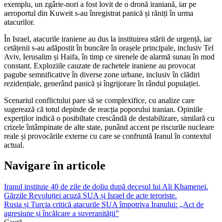
exemplu, un zgârie-nori a fost lovit de o dronă iraniană, iar pe
aeroportul din Kuweit s-au înregistrat panică și răniți în urma
atacurilor.
În Israel, atacurile iraniene au dus la instituirea stării de urgență, iar
cetățenii s-au adăpostit în buncăre în orașele principale, inclusiv Tel
Aviv, Ierusalim și Haifa, în timp ce sirenele de alarmă sunau în mod
constant. Exploziile cauzate de rachetele iraniene au provocat
pagube semnificative în diverse zone urbane, inclusiv în clădiri
rezidențiale, generând panică și îngrijorare în rândul populației.
Scenariul conflictului pare să se complexifice, cu analize care
sugerează că totul depinde de reacția poporului iranian. Opiniile
experților indică o posibiltate crescândă de destabilizare, similară cu
crizele întâmpinate de alte state, punând accent pe riscurile nucleare
reale și provocările externe cu care se confruntă Iranul în contextul
actual.
Navigare în articole
Iranul instituie 40 de zile de doliu după decesul lui Ali Khamenei.
Gărzile Revoluției acuză SUA și Israel de acte teroriste.
Rusia și Turcia critică atacurile SUA împotriva Iranului: „Act de
agresiune și încălcare a suveranității”