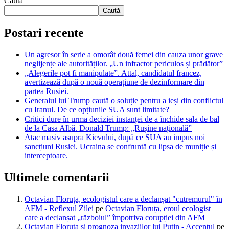
Caută
Caută
Postari recente
Un agresor în serie a omorât două femei din cauza unor grave
neglijențe ale autorităților. „Un infractor periculos și prădător”
„Alegerile pot fi manipulate”. Attal, candidatul francez,
avertizează după o nouă operațiune de dezinformare din
partea Rusiei.
Generalul lui Trump caută o soluție pentru a ieși din conflictul
cu Iranul. De ce opțiunile SUA sunt limitate?
Critici dure în urma deciziei instanței de a închide sala de bal
de la Casa Albă. Donald Trump: „Rușine națională”
Atac masiv asupra Kievului, după ce SUA au impus noi
sancțiuni Rusiei. Ucraina se confruntă cu lipsa de muniție și
interceptoare.
Ultimele comentarii
Octavian Floruța, ecologistul care a declanșat "cutremurul" în
AFM - Reflexul Zilei
pe
Octavian Floruța, eroul ecologist
care a declanșat „războiul” împotriva corupției din AFM
Octavian Floruța și prognoza invaziilor lui Putin - Accentul
pe