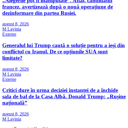
„Alegerile pot fi manipulate”. Attal, candidatul
francez, avertizează după o nouă operațiune de
dezinformare din partea Rusiei.
august 8, 2026
M Lavinia
Externe
Generalul lui Trump caută o soluție pentru a ieși din
conflictul cu Iranul. De ce opțiunile SUA sunt
limitate?
august 8, 2026
M Lavinia
Externe
Critici dure în urma deciziei instanței de a închide
sala de bal de la Casa Albă. Donald Trump: „Rușine
națională”
august 8, 2026
M Lavinia