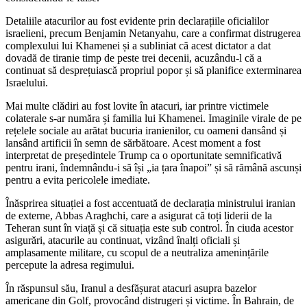
Detaliile atacurilor au fost evidente prin declarațiile oficialilor
israelieni, precum Benjamin Netanyahu, care a confirmat distrugerea
complexului lui Khamenei și a subliniat că acest dictator a dat
dovadă de tiranie timp de peste trei decenii, acuzându-l că a
continuat să desprețuiască propriul popor și să planifice exterminarea
Israelului.
Mai multe clădiri au fost lovite în atacuri, iar printre victimele
colaterale s-ar număra și familia lui Khamenei. Imaginile virale de pe
rețelele sociale au arătat bucuria iranienilor, cu oameni dansând și
lansând artificii în semn de sărbătoare. Acest moment a fost
interpretat de președintele Trump ca o oportunitate semnificativă
pentru irani, îndemnându-i să își „ia țara înapoi” și să rămână ascunși
pentru a evita pericolele imediate.
Înăsprirea situației a fost accentuată de declarația ministrului iranian
de externe, Abbas Araghchi, care a asigurat că toți liderii de la
Teheran sunt în viață și că situația este sub control. În ciuda acestor
asigurări, atacurile au continuat, vizând înalți oficiali și
amplasamente militare, cu scopul de a neutraliza amenințările
percepute la adresa regimului.
În răspunsul său, Iranul a desfășurat atacuri asupra bazelor
americane din Golf, provocând distrugeri și victime. În Bahrain, de